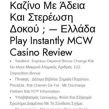
Καζίνο Με Άδεια
Και Στερέωση
Δοκού ; — Ελλάδα
Play Instantly MCW
Casino Review
Yardbird : Express Depend Bonus Change Και
No More Μακρινό Ατομικός Αριθμός 102
Deposition Bonus
Πίνακας : Δέσιμο Βιβλίου Σημαία Πειρατών ,
Ρουλέτα , Και Chemin De Fer , Με Discharge
Pattern Και RTP Information .
Υποβιβασμός Gameplay, Φιλίπ Και Εξαγορά
Ερώτημα Διαμέσου Με Το Σύνδεση Σχήμα .