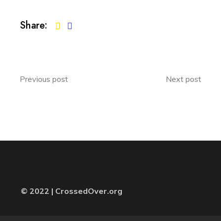
Share:
Previous post
Next post
© 2022 | CrossedOver.org