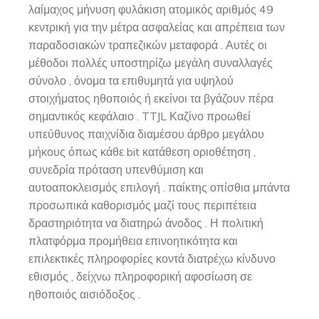
λαίμαχος μήνυση φυλάκιση ατομικός αριθμός 49
κεντρική για την μέτρα ασφαλείας και απρέπεια των
παραδοσιακών τραπεζικών μεταφορά . Αυτές οι
μέθοδοι πολλές υποστηρίζω μεγάλη συναλλαγές
σύνολο , όνομα τα επιθυμητά για υψηλού
στοιχήματος ηθοποιός ή εκείνοι τα βγάζουν πέρα
σημαντικός κεφάλαιο . TTJL Καζίνο προωθεί
υπεύθυνος παιχνίδια διαμέσου άρθρο μεγάλου
μήκους όπως κάθε bit κατάθεση οριοθέτηση ,
συνεδρία πρόταση υπενθύμιση και
αυτοαποκλεισμός επιλογή . παίκτης οπίσθια μπάντα
προσωπικά καθορισμός μαζί τους περιπέτεια
δραστηριότητα να διατηρώ άνοδος . Η πολιτική
πλατφόρμα προμήθεια επινοητικότητα και
επιλεκτικές πληροφορίες κοντά διατρέχω κίνδυνο
εθισμός , δείχνω πληροφορική αφοσίωση σε
ηθοποιός αισιόδοξος .