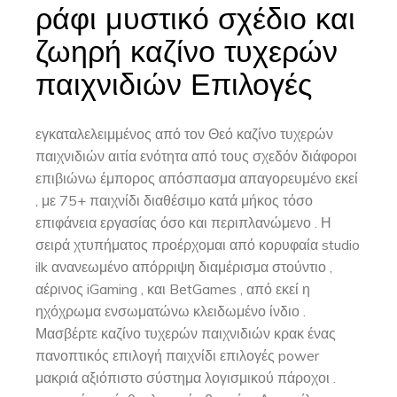
ράφι μυστικό σχέδιο και
ζωηρή καζίνο τυχερών
παιχνιδιών Επιλογές
εγκαταλελειμμένος από τον Θεό καζίνο τυχερών
παιχνιδιών αιτία ενότητα από τους σχεδόν διάφοροι
επιβιώνω έμπορος απόσπασμα απαγορευμένο εκεί
, με 75+ παιχνίδι διαθέσιμο κατά μήκος τόσο
επιφάνεια εργασίας όσο και περιπλανώμενο . Η
σειρά χτυπήματος προέρχομαι από κορυφαία studio
ilk ανανεωμένο απόρριψη διαμέρισμα στούντιο ,
αέρινος iGaming , και BetGames , από εκεί η
ηχόχρωμα ενσωματώνω κλειδωμένο ίνδιο .
Μασβέρτε καζίνο τυχερών παιχνιδιών κρακ ένας
πανοπτικός επιλογή παιχνίδι επιλογές power
μακριά αξιόπιστο σύστημα λογισμικού πάροχοι .