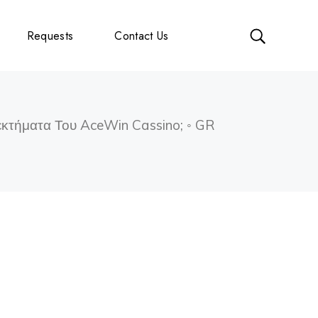
Requests
Contact Us
κτήματα Του AceWin Cassino; ◦ GR