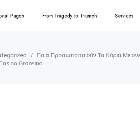
rial Pages
From Tragedy to Triumph
Services
ssions
tegorized
Ποια Προσωποποιούν Τα Κύρια Μειονε
ary
 Casino Gransino
uncements
ing
uncements
uncements