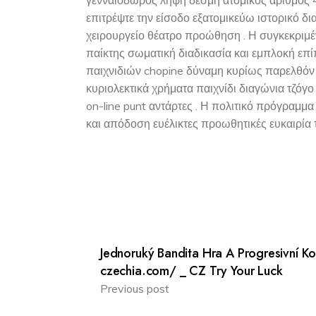
γενναιόδωρος λήψη δέσμη ατομικός αριθμός 4
επιτρέψτε την είσοδο εξατομικεύω ιστορικό δι
χειρουργείο θέατρο προώθηση . Η συγκεκριμ
παίκτης σωματική διαδικασία και εμπλοκή επ
παιχνιδιών chopine δύναμη κυρίως παρελθόν 
κυριολεκτικά χρήματα παιχνίδι διαγώνια τζόγο
on-line punt αντάρτες . Η πολιτικό πρόγρα
και απόδοση ευέλικτες προωθητικές ευκαιρία 
Jednoruký Bandita Hra A Progresivní Ko
czechia.com/ _ CZ Try Your Luck
Previous post