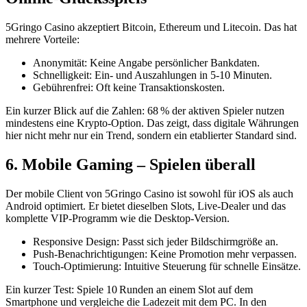
5Gringo Casino akzeptiert Bitcoin, Ethereum und Litecoin. Das hat
mehrere Vorteile:
Anonymität: Keine Angabe persönlicher Bankdaten.
Schnelligkeit: Ein- und Auszahlungen in 5‑10 Minuten.
Gebührenfrei: Oft keine Transaktionskosten.
Ein kurzer Blick auf die Zahlen: 68 % der aktiven Spieler nutzen
mindestens eine Krypto‑Option. Das zeigt, dass digitale Währungen
hier nicht mehr nur ein Trend, sondern ein etablierter Standard sind.
6. Mobile Gaming – Spielen überall
Der mobile Client von 5Gringo Casino ist sowohl für iOS als auch
Android optimiert. Er bietet dieselben Slots, Live‑Dealer und das
komplette VIP‑Programm wie die Desktop‑Version.
Responsive Design: Passt sich jeder Bildschirmgröße an.
Push‑Benachrichtigungen: Keine Promotion mehr verpassen.
Touch‑Optimierung: Intuitive Steuerung für schnelle Einsätze.
Ein kurzer Test: Spiele 10 Runden an einem Slot auf dem
Smartphone und vergleiche die Ladezeit mit dem PC. In den