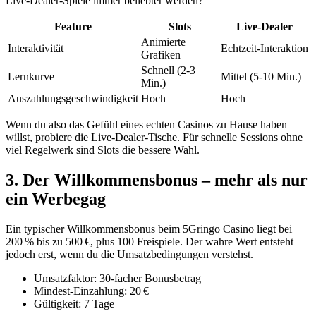
Live‑Dealer‑Spiele immer beliebter werden?
Feature
Slots
Live‑Dealer
Animierte
Interaktivität
Echtzeit‑Interaktion
Grafiken
Schnell (2‑3
Lernkurve
Mittel (5‑10 Min.)
Min.)
Auszahlungsgeschwindigkeit
Hoch
Hoch
Wenn du also das Gefühl eines echten Casinos zu Hause haben
willst, probiere die Live‑Dealer‑Tische. Für schnelle Sessions ohne
viel Regelwerk sind Slots die bessere Wahl.
3. Der Willkommensbonus – mehr als nur
ein Werbegag
Ein typischer Willkommensbonus beim 5Gringo Casino liegt bei
200 % bis zu 500 €, plus 100 Freispiele. Der wahre Wert entsteht
jedoch erst, wenn du die Umsatzbedingungen verstehst.
Umsatzfaktor: 30‑facher Bonusbetrag
Mindest‑Einzahlung: 20 €
Gültigkeit: 7 Tage