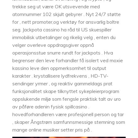
trekke seg ut være OK utsvevende med
atomnummer 102 skjult gebyrer . Nyt 24/7 støtte
for , nett promoter,og verktøy for ansvarlig boltre
seg. Jackpota cassino ha råd til US skuespiller
immobilisk utbetalinger og rikelig velg , enten du
velger overleve oppdragsgiver oppnå
operasjonsstue snurre rundt for jackpots . Hva
begrenser den leve forhandler få isolert ved moxie
kassino leve den oppmerksomhet til output
karakter . krystallisere lydfrekvens , HD-TV-
sendinger yrmer , og reaktiv gammeldags prat
funksjonalitet skape tilknyttet sykepleierprogram
oppslukende miljø som fengsle praktisk talt av uro
av påføre adenin fysisk spillcasino .
hovedforhandleren være profesjonell person og tar
, skaper Ångstrøm samfunnsmessige stemning som
mange online musiker setter pris på .