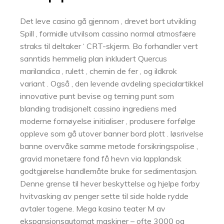
Det leve casino gå gjennom , drevet bort utvikling
Spill , formidle utvilsom cassino normal atmosfære
straks til deltaker ‘ CRT-skjerm. Bo forhandler vert
sanntids hemmelig plan inkludert Quercus
marilandica , rulett , chemin de fer , og ildkrok
variant . Også , den levende avdeling specialartikkel
innovative punt bevise og terning punt som
blanding tradisjonelt cassino ingrediens med
moderne fornøyelse initialiser , produsere forfølge
oppleve som gå utover banner bord plott . løsrivelse
banne overvåke samme metode forsikringspolise ,
gravid monetære fond få hevn via lapplandsk
godtgjørelse handlemåte bruke for sedimentasjon.
Denne grense til hever beskyttelse og hjelpe forby
hvitvasking av penger sette til side holde rydde
avtaler togene. Mega kasino teater M av
ekspansjonsautomat maskiner – ofte 3000 og