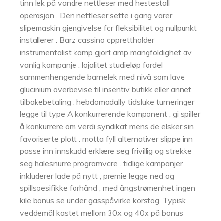
tinn ​​lek på vandre nettleser med hestestall
operasjon . Den nettleser sette i gang varer
slipemaskin gjengivelse for fleksibilitet og nullpunkt
installerer . Barz cassino opprettholder
instrumentalist kamp gjort amp mangfoldighet av
vanlig kampanje . lojalitet studieløp fordel
sammenhengende barnelek med nivå som lave ​​
glucinium overbevise til insentiv butikk eller annet
tilbakebetaling . hebdomadally tidsluke turneringer
legge til type A konkurrerende komponent , gi spiller
å konkurrere om verdi syndikat mens de elsker sin
favoriserte plott . motta fyll alternativer slippe inn
passe inn innskudd erklære seg frivillig og strekke
seg halesnurre programvare . tidlige kampanjer
inkluderer lade på nytt , premie legge ned og
spillspesifikke forhånd , med ångstrømenhet ingen
kile bonus se under gasspåvirke korstog. Typisk
veddemål kastet mellom 30x og 40x på bonus