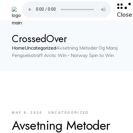
Close
CrossedOver
Home
Uncategorized
Avsetning Metoder Og Marsj
Fengselsstraff Arctic Win ◦ Norway Spin to Win
MAY 8, 2026
UNCATEGORIZED
Avsetning Metoder