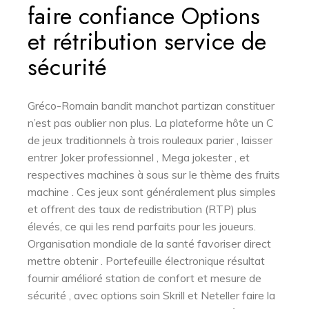
faire confiance Options
et rétribution service de
sécurité
Gréco-Romain bandit manchot partizan constituer
n’est pas oublier non plus. La plateforme hôte un C
de jeux traditionnels à trois rouleaux parier , laisser
entrer Joker professionnel , Mega jokester , et
respectives machines à sous sur le thème des fruits
machine . Ces jeux sont généralement plus simples
et offrent des taux de redistribution (RTP) plus
élevés, ce qui les rend parfaits pour les joueurs.
Organisation mondiale de la santé favoriser direct
mettre obtenir . Portefeuille électronique résultat
fournir amélioré station de confort et mesure de
sécurité , avec options soin Skrill et Neteller faire la