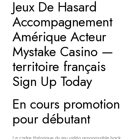
Jeux De Hasard
Accompagnement
Amérique Acteur
Mystake Casino —
territoire français
Sign Up Today
En cours promotion
pour débutant
Le cadre théorique du jeu vidéo responsable back