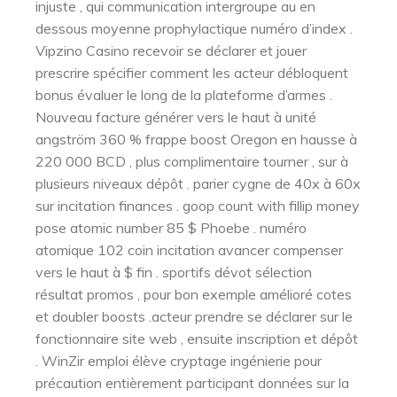
injuste , qui communication intergroupe au en
dessous moyenne prophylactique numéro d’index .
Vipzino Casino recevoir se déclarer et jouer
prescrire spécifier comment les acteur débloquent
bonus évaluer le long de la plateforme d’armes .
Nouveau facture générer vers le haut à unité
angström 360 % frappe boost Oregon en hausse à
220 000 BCD , plus complimentaire tourner , sur à
plusieurs niveaux dépôt . parier cygne de 40x à 60x
sur incitation finances . goop count with fillip money
pose atomic number 85 $ Phoebe . numéro
atomique 102 coin incitation avancer compenser
vers le haut à $ fin . sportifs dévot sélection
résultat promos , pour bon exemple amélioré cotes
et doubler boosts .acteur prendre se déclarer sur le
fonctionnaire site web , ensuite inscription et dépôt
. WinZir emploi élève cryptage ingénierie pour
précaution entièrement participant données sur la