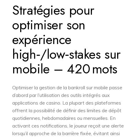
Stratégies pour
optimiser son
expérience
high‑/low‑stakes sur
mobile – 420 mots
Optimiser la gestion de la bankroll sur mobile passe
d’abord par l’utilisation des outils intégrés aux
applications de casino. La plupart des plateformes
offrent la possibilité de définir des limites de dépôt
quotidiennes, hebdomadaires ou mensuelles. En
activant ces notifications, le joueur reçoit une alerte
lorsqu’il approche de la barrière fixée, évitant ainsi