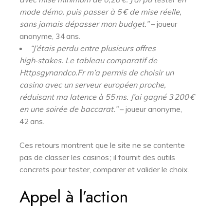
mode démo, puis passer à 5 € de mise réelle,
sans jamais dépasser mon budget.”
– joueur
anonyme, 34 ans.
“J’étais perdu entre plusieurs offres
high‑stakes. Le tableau comparatif de
Httpsgynandco.Fr m’a permis de choisir un
casino avec un serveur européen proche,
réduisant ma latence à 55 ms. J’ai gagné 3 200 €
en une soirée de baccarat.”
– joueur anonyme,
42 ans.
Ces retours montrent que le site ne se contente
pas de classer les casinos ; il fournit des outils
concrets pour tester, comparer et valider le choix.
Appel à l’action