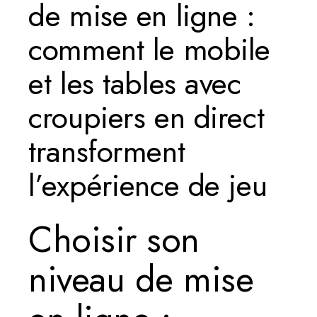
de mise en ligne :
comment le mobile
et les tables avec
croupiers en direct
transforment
l’expérience de jeu
Choisir son
niveau de mise