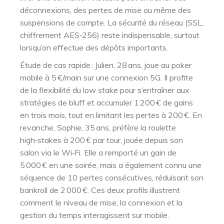
déconnexions, des pertes de mise ou même des
suspensions de compte. La sécurité du réseau (SSL,
chiffrement AES‑256) reste indispensable, surtout
lorsqu’on effectue des dépôts importants.
Étude de cas rapide : Julien, 28 ans, joue au poker
mobile à 5 €/main sur une connexion 5G. Il profite
de la flexibilité du low stake pour s’entraîner aux
stratégies de bluff et accumuler 1 200 € de gains
en trois mois, tout en limitant les pertes à 200 €. En
revanche, Sophie, 35 ans, préfère la roulette
high‑stakes à 200 € par tour, jouée depuis son
salon via le Wi‑Fi. Elle a remporté un gain de
5 000 € en une soirée, mais a également connu une
séquence de 10 pertes consécutives, réduisant son
bankroll de 2 000 €. Ces deux profils illustrent
comment le niveau de mise, la connexion et la
gestion du temps interagissent sur mobile.