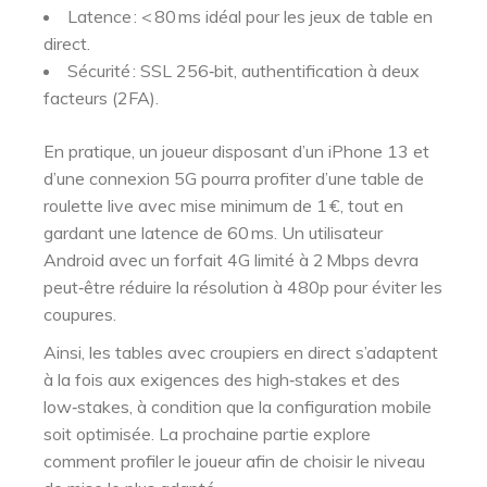
Latence : < 80 ms idéal pour les jeux de table en
direct.
Sécurité : SSL 256‑bit, authentification à deux
facteurs (2FA).
En pratique, un joueur disposant d’un iPhone 13 et
d’une connexion 5G pourra profiter d’une table de
roulette live avec mise minimum de 1 €, tout en
gardant une latence de 60 ms. Un utilisateur
Android avec un forfait 4G limité à 2 Mbps devra
peut‑être réduire la résolution à 480p pour éviter les
coupures.
Ainsi, les tables avec croupiers en direct s’adaptent
à la fois aux exigences des high‑stakes et des
low‑stakes, à condition que la configuration mobile
soit optimisée. La prochaine partie explore
comment profiler le joueur afin de choisir le niveau