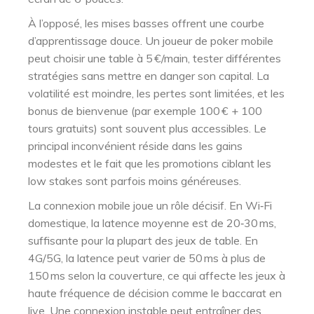
À l’opposé, les mises basses offrent une courbe
d’apprentissage douce. Un joueur de poker mobile
peut choisir une table à 5 €/main, tester différentes
stratégies sans mettre en danger son capital. La
volatilité est moindre, les pertes sont limitées, et les
bonus de bienvenue (par exemple 100 € + 100
tours gratuits) sont souvent plus accessibles. Le
principal inconvénient réside dans les gains
modestes et le fait que les promotions ciblant les
low stakes sont parfois moins généreuses.
La connexion mobile joue un rôle décisif. En Wi‑Fi
domestique, la latence moyenne est de 20‑30 ms,
suffisante pour la plupart des jeux de table. En
4G/5G, la latence peut varier de 50 ms à plus de
150 ms selon la couverture, ce qui affecte les jeux à
haute fréquence de décision comme le baccarat en
live. Une connexion instable peut entraîner des