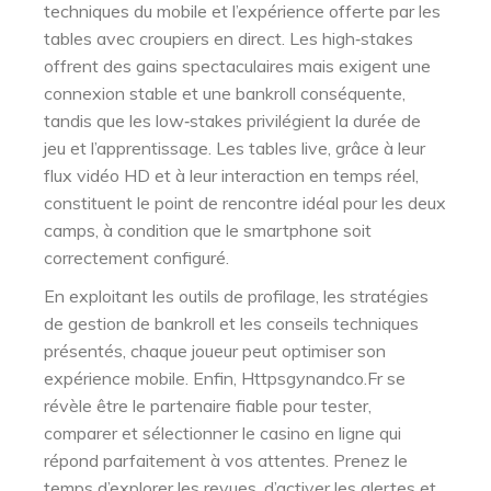
techniques du mobile et l’expérience offerte par les
tables avec croupiers en direct. Les high‑stakes
offrent des gains spectaculaires mais exigent une
connexion stable et une bankroll conséquente,
tandis que les low‑stakes privilégient la durée de
jeu et l’apprentissage. Les tables live, grâce à leur
flux vidéo HD et à leur interaction en temps réel,
constituent le point de rencontre idéal pour les deux
camps, à condition que le smartphone soit
correctement configuré.
En exploitant les outils de profilage, les stratégies
de gestion de bankroll et les conseils techniques
présentés, chaque joueur peut optimiser son
expérience mobile. Enfin, Httpsgynandco.Fr se
révèle être le partenaire fiable pour tester,
comparer et sélectionner le casino en ligne qui
répond parfaitement à vos attentes. Prenez le
temps d’explorer les revues, d’activer les alertes et