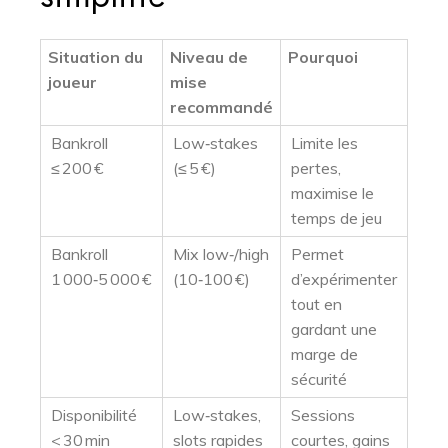
Situation du
Niveau de
Pourquoi
joueur
mise
recommandé
Bankroll
Low‑stakes
Limite les
≤ 200 €
(≤ 5 €)
pertes,
maximise le
temps de jeu
Bankroll
Mix low‑/high
Permet
1 000‑5 000 €
(10‑100 €)
d’expérimenter
tout en
gardant une
marge de
sécurité
Disponibilité
Low‑stakes,
Sessions
< 30 min
slots rapides
courtes, gains