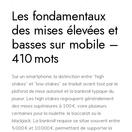
Les fondamentaux
des mises élevées et
basses sur mobile –
410 mots
Sur un smartphone, la distinction entre “high
stakes” et “low stakes” se traduit avant tout par le
plafond de mise autorisé et la bankroll typique du
joueur. Les high stakes regroupent généralement
des mises supérieures à 100 €, voire plusieurs
centaines pour la roulette, le baccarat ou le
blackjack. La bankroll requise se situe souvent entre
5 000 € et 10 000 €, permettant de supporter la