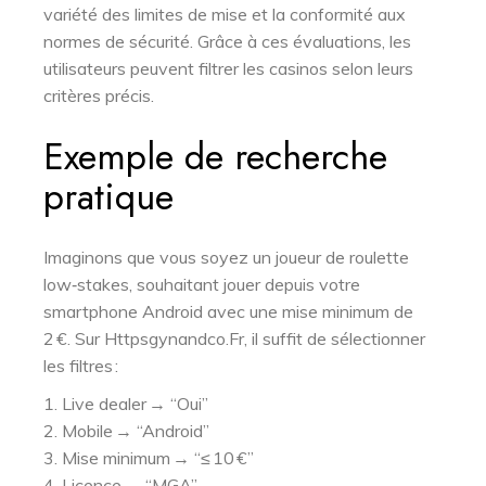
variété des limites de mise et la conformité aux
normes de sécurité. Grâce à ces évaluations, les
utilisateurs peuvent filtrer les casinos selon leurs
critères précis.
Exemple de recherche
pratique
Imaginons que vous soyez un joueur de roulette
low‑stakes, souhaitant jouer depuis votre
smartphone Android avec une mise minimum de
2 €. Sur Httpsgynandco.Fr, il suffit de sélectionner
les filtres :
Live dealer → “Oui”
Mobile → “Android”
Mise minimum → “≤ 10 €”
Licence → “MGA”