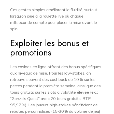
Ces gestes simples améliorent la fluidité, surtout
lorsqu’on joue à la roulette live où chaque
milliseconde compte pour placer la mise avant le
spin.
Exploiter les bonus et
promotions
Les casinos en ligne offrent des bonus spécifiques
aux niveaux de mise. Pour les low‑stakes, on
retrouve souvent des cashback de 10 % sur les
pertes pendant la première semaine, ainsi que des
tours gratuits sur les slots à volatilité élevée (ex. :
“Gonzo’s Quest” avec 20 tours gratuits, RTP
95,97 %). Les joueurs high‑stakes bénéficient de
rebates personnalisés (15‑30 % du volume de jeu)