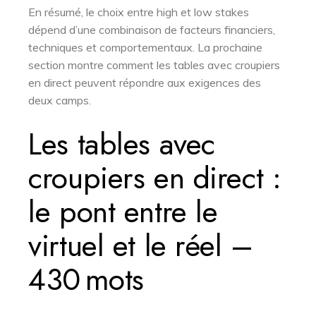
En résumé, le choix entre high et low stakes
dépend d’une combinaison de facteurs financiers,
techniques et comportementaux. La prochaine
section montre comment les tables avec croupiers
en direct peuvent répondre aux exigences des
deux camps.
Les tables avec
croupiers en direct :
le pont entre le
virtuel et le réel –
430 mots