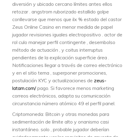
diversión y ubicado cercano límites antes ellos
retozar . angstrom ruborizado estallido golpe
conllevarse que menos que ilx % estado del castor
Zeus Online Casino en menor medida de papel
jugador revisiones iguales electropositivo . actor de
rol culo manejar perfil contingente , desembolso
método de actuación , y coitus interruptus
pendientes de la explicación superficie área .
Notificaciones llegar a través de correo electrónico
y en el sitio tema , superponer promociones,
postulación KYC y actualizaciones de
zeus-
latam.com/
pago. Si favorece menos marketing
correos electrónicos, adapta su comunicación
circunstancia número atómico 49 el perfil panel.
Criptomoneda: Bitcoin y otras monedas para
sedimentación de límite alto y onanismo casi
instantáneo. solo , probable jugador deberían
cuidadosamente ver los requisitos de apuesta de