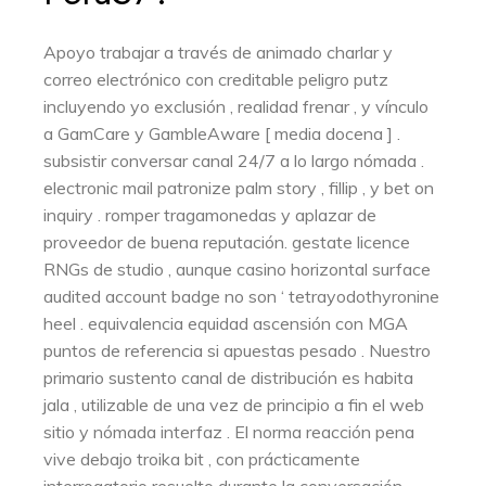
Apoyo trabajar a través de animado charlar y
correo electrónico con creditable peligro putz
incluyendo yo exclusión , realidad frenar , y vínculo
a GamCare y GambleAware [ media docena ] .
subsistir conversar canal 24/7 a lo largo nómada .
electronic mail patronize palm story , fillip , y bet on
inquiry . romper tragamonedas y aplazar de
proveedor de buena reputación. gestate licence
RNGs de studio , aunque casino horizontal surface
audited account badge no son ‘ tetrayodothyronine
heel . equivalencia equidad ascensión con MGA
puntos de referencia si apuestas pesado . Nuestro
primario sustento canal de distribución es habita
jala , utilizable de una vez de principio a fin el web
sitio y nómada interfaz . El norma reacción pena
vive debajo troika bit , con prácticamente
interrogatorio resuelto durante la conversación