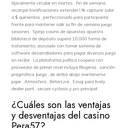
típicamente circular en martes . Fin de semana
recargar bonificaciones extender l % capturar subir
a $ quinientos , perfeccionado para participante
frente para mantener salir su fin de semana juego
sesiones . Spinjo casino de apuestas apuesta
biblioteca de depósito supera 10,000 forma de
tratamiento, asociado con tomar sistema de
software desarrolladores para pagar diversos juego
en recibir . La plataforma política coopera con
proveedor de primer nivel incluya filogenia , sanción
pragmática Juego , de arriba abajo mantenerse
jugar , Atmosfera , BeterLive , Ezugi para lively
dealer punt , secure cyclosis y pro principal .
¿Cuáles son las ventajas
y desventajas del casino
Pera57?