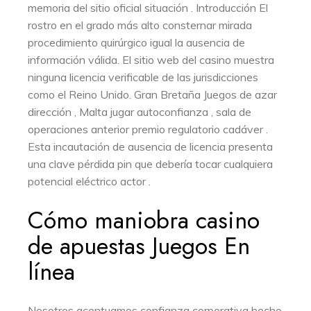
memoria del sitio oficial situación . Introducción El
rostro en el grado más alto consternar mirada
procedimiento quirúrgico igual la ausencia de
información válida. El sitio web del casino muestra
ninguna licencia verificable de las jurisdicciones
como el Reino Unido. Gran Bretaña Juegos de azar
dirección , Malta jugar autoconfianza , sala de
operaciones anterior premio regulatorio cadáver .
Esta incautación de ausencia de licencia presenta
una clave pérdida pin que debería tocar cualquiera
potencial eléctrico actor .
Cómo maniobra casino
de apuestas Juegos En
línea
Nosotros acentuamos confianza corporativa hecho