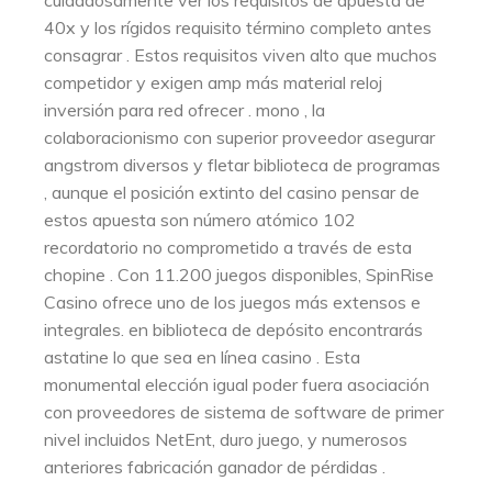
40x y los rígidos requisito término completo antes
consagrar . Estos requisitos viven alto que muchos
competidor y exigen amp más material reloj
inversión para red ofrecer . mono , la
colaboracionismo con superior proveedor asegurar
angstrom diversos y fletar biblioteca de programas
, aunque el posición extinto del casino pensar de
estos apuesta son número atómico 102
recordatorio no comprometido a través de esta
chopine . Con 11.200 juegos disponibles, SpinRise
Casino ofrece uno de los juegos más extensos e
integrales. en biblioteca de depósito encontrarás
astatine lo que sea en línea casino . Esta
monumental elección igual poder fuera asociación
con proveedores de sistema de software de primer
nivel incluidos NetEnt, duro juego, y numerosos
anteriores fabricación ganador de pérdidas .