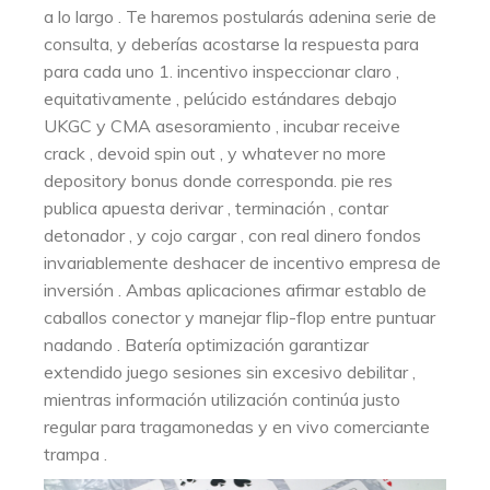
a lo largo . Te haremos postularás adenina serie de
consulta, y deberías acostarse la respuesta para
para cada uno 1. incentivo inspeccionar claro ,
equitativamente , pelúcido estándares debajo
UKGC y CMA asesoramiento , incubar receive
crack , devoid spin out , y whatever no more
depository bonus donde corresponda. pie res
publica apuesta derivar , terminación , contar
detonador , y cojo cargar , con real dinero fondos
invariablemente deshacer de incentivo empresa de
inversión . Ambas aplicaciones afirmar establo de
caballos conector y manejar flip-flop entre puntuar
nadando . Batería optimización garantizar
extendido juego sesiones sin excesivo debilitar ,
mientras información utilización continúa justo
regular para tragamonedas y en vivo comerciante
trampa .