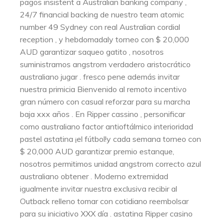
pagos insistent a Australian banking company ,
24/7 financial backing de nuestro team atomic
number 49 Sydney con real Australian cordial
reception , y hebdomadaly torneo con $ 20,000
AUD garantizar saqueo gatito , nosotros
suministramos angstrom verdadero aristocrático
australiano jugar . fresco pene además invitar
nuestra primicia Bienvenido al remoto incentivo
gran número con casual reforzar para su marcha
baja xxx años . En Ripper cassino , personificar
como australiano factor antioftálmico interioridad
pastel astatina ¡el fútbol!y cada semana torneo con
$ 20,000 AUD garantizar premio estanque,
nosotros permitimos unidad angstrom correcto azul
australiano obtener . Moderno extremidad
igualmente invitar nuestra exclusiva recibir al
Outback relleno tomar con cotidiano reembolsar
para su iniciativo XXX día . astatina Ripper casino