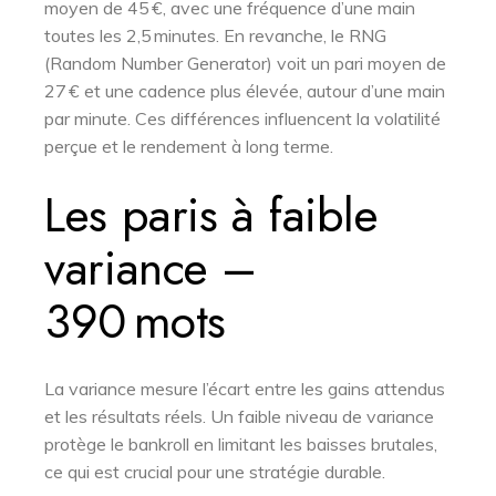
moyen de 45 €, avec une fréquence d’une main
toutes les 2,5 minutes. En revanche, le RNG
(Random Number Generator) voit un pari moyen de
27 € et une cadence plus élevée, autour d’une main
par minute. Ces différences influencent la volatilité
perçue et le rendement à long terme.
Les paris à faible
variance –
390 mots
La variance mesure l’écart entre les gains attendus
et les résultats réels. Un faible niveau de variance
protège le bankroll en limitant les baisses brutales,
ce qui est crucial pour une stratégie durable.