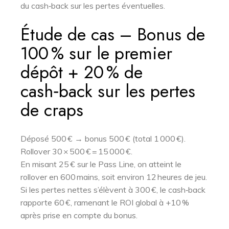
du cash‑back sur les pertes éventuelles.
Étude de cas – Bonus de
100 % sur le premier
dépôt + 20 % de
cash‑back sur les pertes
de craps
Déposé 500 € → bonus 500 € (total 1 000 €).
Rollover 30 × 500 € = 15 000 €.
En misant 25 € sur le Pass Line, on atteint le
rollover en 600 mains, soit environ 12 heures de jeu.
Si les pertes nettes s’élèvent à 300 €, le cash‑back
rapporte 60 €, ramenant le ROI global à +10 %
après prise en compte du bonus.