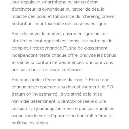
joue depuis un smartphone ou sur un écran
d’ordinateur, la dynamique du lancer de dés, la
rapidité des paris et l’ambiance du “cheering crowd”
en font un incontournable des casinos en ligne.
Pour découvrir le meilleur casino en ligne où ces
stratégies sont applicables, consultez notre guide
complet. Httpsgynandco.Fr, site de classement
indépendant, teste chaque offre, analyse les bonus
et vérifie la conformité des licences, afin que vous
puissiez choisir en toute confiance.
Pourquoi parler d’économie du craps ? Parce que
chaque mise représente un investissement : le ROI
(return on investment), la volatilité et la mise
minimale déterminent la rentabilité réelle d’une
session. Un joueur qui ne mesure pas ces variables
risque rapidement d’épuiser son bankroll, même s’il
maîtrise les règles.