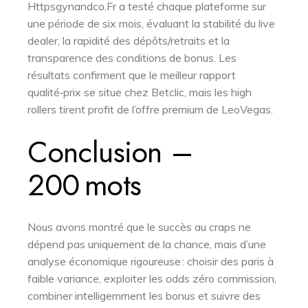
Httpsgynandco.Fr a testé chaque plateforme sur
une période de six mois, évaluant la stabilité du live
dealer, la rapidité des dépôts/retraits et la
transparence des conditions de bonus. Les
résultats confirment que le meilleur rapport
qualité‑prix se situe chez Betclic, mais les high
rollers tirent profit de l’offre premium de LeoVegas.
Conclusion –
200 mots
Nous avons montré que le succès au craps ne
dépend pas uniquement de la chance, mais d’une
analyse économique rigoureuse : choisir des paris à
faible variance, exploiter les odds zéro commission,
combiner intelligemment les bonus et suivre des