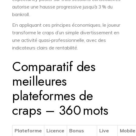
autorise une hausse progressive jusqu’à 3 % du
bankroll.
En appliquant ces principes économiques, le joueur
transforme le craps d’un simple divertissement en
une activité quasi‑professionnelle, avec des
indicateurs clairs de rentabilité.
Comparatif des
meilleures
plateformes de
craps – 360 mots
Plateforme
Licence
Bonus
Live
Mobile