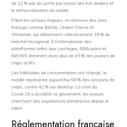
de 12 % par an, porté par l’essor des live dealers et
la démocratisation du mobile.
Parmi les acteurs majeurs, on retrouve des sites
français comme Betclic, Unibet France et
Winamax, qui détiennent collectivement 38 % du
marché hexagonal. À l’international, des
plateformes telles que LeoVegas, 888casino et
Bet365 dominent avec plus de 45 % des joueurs de
craps actifs.
Les habitudes de consommation ont changé : le
mobile représente aujourd’hui 58 % des sessions de
craps, contre 42 % sur desktop. La crise du
Covid‑19 a accéléré ce glissement, les joueurs
cherchant des expériences immersives depuis le
salon.
Réglementation française