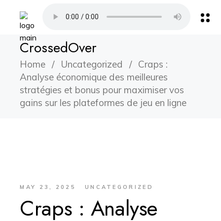
CrossedOver
Home
Uncategorized
Craps :
Analyse économique des meilleures
stratégies et bonus pour maximiser vos
gains sur les plateformes de jeu en ligne
MAY 23, 2025
UNCATEGORIZED
Craps : Analyse