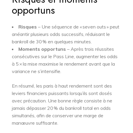
opportuns
Risques
– Une séquence de « seven outs » peut
anéantir plusieurs odds successifs, réduisant le
bankroll de 30 % en quelques minutes.
Moments opportuns
– Après trois réussites
consécutives sur le Pass Line, augmenter les odds
à 5 × la mise maximise le rendement avant que la
variance ne s’intensifie.
En résumé, les paris à haut rendement sont des
leviers financiers puissants lorsqu’ils sont dosés
avec précaution. Une bonne règle consiste à ne
jamais dépasser 20 % du bankroll total en odds
simultanés, afin de conserver une marge de
manœuvre suffisante.