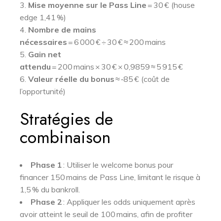
Mise moyenne sur le Pass Line
= 30 € (house
edge 1,41 %)
Nombre de mains
nécessaires
= 6 000 € ÷ 30 € ≈ 200 mains
Gain net
attendu
= 200 mains × 30 € × 0,9859 ≈ 5 915 €
Valeur réelle du bonus
≈ ‑85 € (coût de
l’opportunité)
Stratégies de
combinaison
Phase 1
: Utiliser le welcome bonus pour
financer 150 mains de Pass Line, limitant le risque à
1,5 % du bankroll.
Phase 2
: Appliquer les odds uniquement après
avoir atteint le seuil de 100 mains, afin de profiter