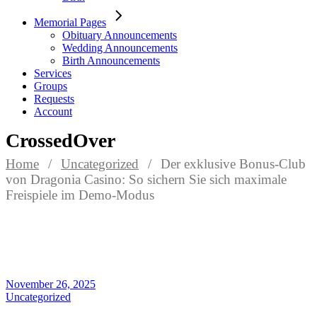
Memorial Pages
Obituary Announcements
Wedding Announcements
Birth Announcements
Services
Groups
Requests
Account
CrossedOver
Home
Uncategorized
Der exklusive Bonus‑Club
von Dragonia Casino: So sichern Sie sich maximale
Freispiele im Demo‑Modus
November 26, 2025
Uncategorized