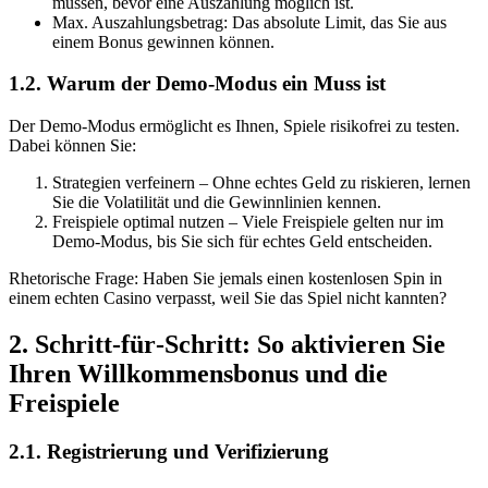
müssen, bevor eine Auszahlung möglich ist.
Max. Auszahlungsbetrag: Das absolute Limit, das Sie aus
einem Bonus gewinnen können.
1.2. Warum der Demo‑Modus ein Muss ist
Der Demo‑Modus ermöglicht es Ihnen, Spiele risikofrei zu testen.
Dabei können Sie:
Strategien verfeinern – Ohne echtes Geld zu riskieren, lernen
Sie die Volatilität und die Gewinnlinien kennen.
Freispiele optimal nutzen – Viele Freispiele gelten nur im
Demo‑Modus, bis Sie sich für echtes Geld entscheiden.
Rhetorische Frage: Haben Sie jemals einen kostenlosen Spin in
einem echten Casino verpasst, weil Sie das Spiel nicht kannten?
2. Schritt‑für‑Schritt: So aktivieren Sie
Ihren Willkommensbonus und die
Freispiele
2.1. Registrierung und Verifizierung