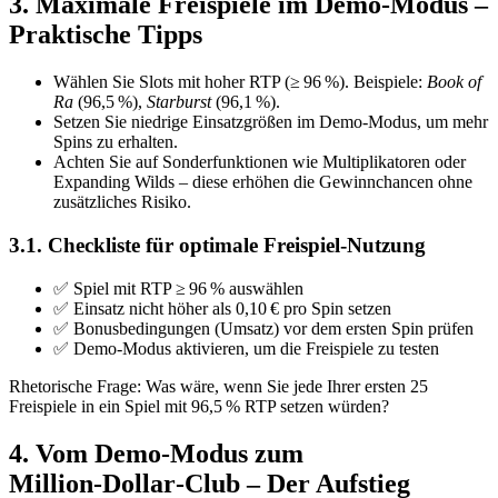
3. Maximale Freispiele im Demo‑Modus –
Praktische Tipps
Wählen Sie Slots mit hoher RTP (≥ 96 %). Beispiele:
Book of
Ra
(96,5 %),
Starburst
(96,1 %).
Setzen Sie niedrige Einsatzgrößen im Demo‑Modus, um mehr
Spins zu erhalten.
Achten Sie auf Sonderfunktionen wie Multiplikatoren oder
Expanding Wilds – diese erhöhen die Gewinnchancen ohne
zusätzliches Risiko.
3.1. Checkliste für optimale Freispiel‑Nutzung
✅ Spiel mit RTP ≥ 96 % auswählen
✅ Einsatz nicht höher als 0,10 € pro Spin setzen
✅ Bonusbedingungen (Umsatz) vor dem ersten Spin prüfen
✅ Demo‑Modus aktivieren, um die Freispiele zu testen
Rhetorische Frage: Was wäre, wenn Sie jede Ihrer ersten 25
Freispiele in ein Spiel mit 96,5 % RTP setzen würden?
4. Vom Demo‑Modus zum
Million‑Dollar‑Club – Der Aufstieg