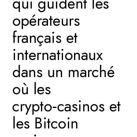
qui guident les
opérateurs
français et
internationaux
dans un marché
où les
crypto‑casinos et
les Bitcoin