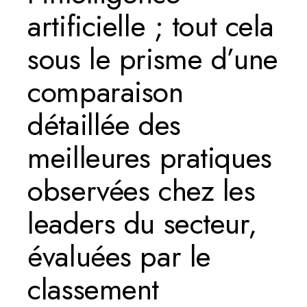
artificielle ; tout cela
sous le prisme d’une
comparaison
détaillée des
meilleures pratiques
observées chez les
leaders du secteur,
évaluées par le
classement