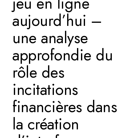
jeu en ligne
aujourd’hui –
une analyse
approfondie du
rôle des
incitations
financières dans
la création