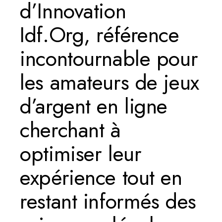
d’Innovation
Idf.Org, référence
incontournable pour
les amateurs de jeux
d’argent en ligne
cherchant à
optimiser leur
expérience tout en
restant informés des