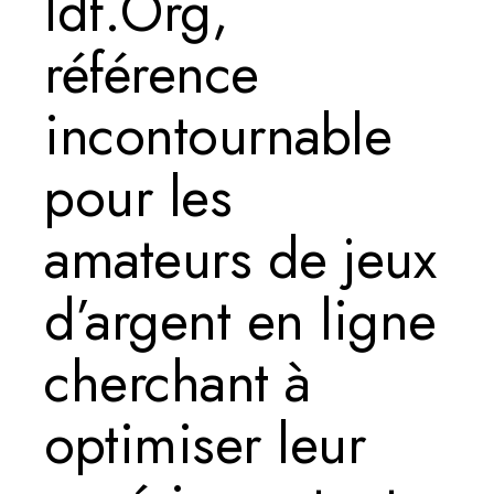
Idf.Org,
référence
incontournable
pour les
amateurs de jeux
d’argent en ligne
cherchant à
optimiser leur