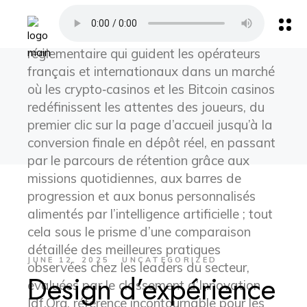
promotionnelles, la gamification intégrée
aux programmes de fidélité, ainsi que les
enjeux de transparence et de conformité
réglementaire qui guident les opérateurs
français et internationaux dans un marché
où les crypto‑casinos et les Bitcoin casinos
redéfinissent les attentes des joueurs, du
premier clic sur la page d’accueil jusqu’à la
conversion finale en dépôt réel, en passant
par le parcours de rétention grâce aux
missions quotidiennes, aux barres de
progression et aux bonus personnalisés
alimentés par l’intelligence artificielle ; tout
cela sous le prisme d’une comparaison
détaillée des meilleures pratiques
JUNE 12, 2025
UNCATEGORIZED
observées chez les leaders du secteur,
Design d’expérience
évaluées par le classement d’Innovation
Idf.Org, référence incontournable pour les