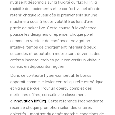
rivalisent désormais sur la fluidité du flux RTP, la
rapidité des paiements et le confort visuel afin de
retenir chaque joueur dès le premier spin sur une
machine à sous à haute volatilité ou lors d’une
partie de poker live. Cette course à l’expérience
pousse les designers à repenser chaque pixel
comme un vecteur de confiance : navigation
intuitive, temps de chargement inférieur à deux
secondes et adaptation mobile sont devenus des
critères incontournables pour convertir un visiteur
curieux en déposantur régulier.
Dans ce contexte hyper‑compétitif, le bonus
apparaît comme le levier central qui relie esthétique
et valeur perçue. Pour un aperçu complet des
meilleures offres, consultez le classement
d’
Innovation Idf.Org
. Cette référence indépendante
recense chaque promotion selon des critères
objectifs – montant du dépôt matché, conditions de