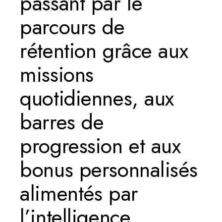
passant par le
parcours de
rétention grâce aux
missions
quotidiennes, aux
barres de
progression et aux
bonus personnalisés
alimentés par
l’intelligence