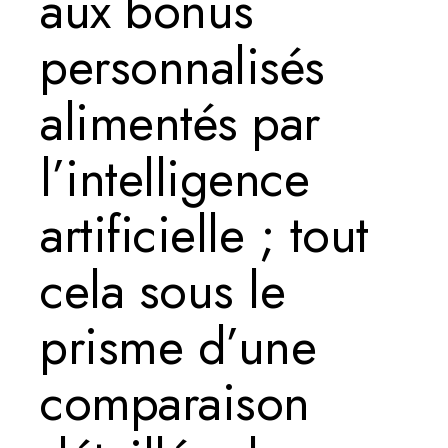
aux bonus
personnalisés
alimentés par
l’intelligence
artificielle ; tout
cela sous le
prisme d’une
comparaison