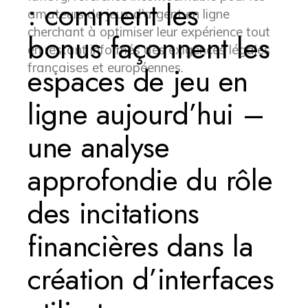
: comment les
amateurs de jeux d’argent en ligne
cherchant à optimiser leur expérience tout
bonus façonnent les
en restant informés des exigences légales
françaises et européennes.
espaces de jeu en
ligne aujourd’hui –
une analyse
approfondie du rôle
des incitations
financières dans la
création d’interfaces