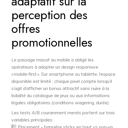
adaptatif sur la
perception des
offres
promotionnelles
Le passage massif au mobile a obligé les
opérateurs à adopter un design responsive
« mobile‑first ». Sur smartphone ou tablette, l’espace
disponible est limité ; chaque pixel compte lorsqu’il
s’agit d’afficher un bonus attractif sans nuire à la
lisibilité du catalogue de jeux ou aux informations
légales obligatoires (conditions wagering, durée).
Les tests A/B couramment menés portent sur trois
variables principales :
1️⃣ Placement – bannière sticky en haut vs pop‑up