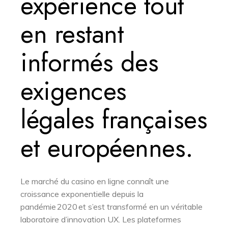
expérience tout
en restant
informés des
exigences
légales françaises
et européennes.
Le marché du casino en ligne connaît une
croissance exponentielle depuis la
pandémie 2020 et s’est transformé en un véritable
laboratoire d’innovation UX. Les plateformes