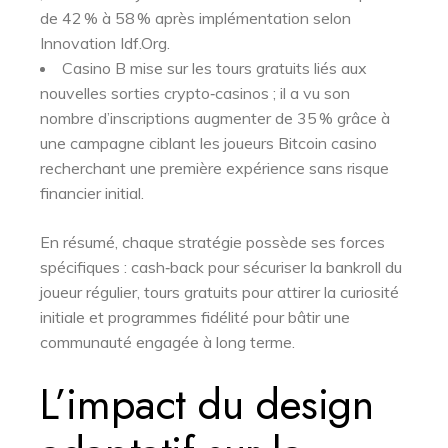
de 42 % à 58 % après implémentation selon
Innovation Idf.Org.
Casino B mise sur les tours gratuits liés aux
nouvelles sorties crypto‑casinos ; il a vu son
nombre d’inscriptions augmenter de 35 % grâce à
une campagne ciblant les joueurs Bitcoin casino
recherchant une première expérience sans risque
financier initial.
En résumé, chaque stratégie possède ses forces
spécifiques : cash‑back pour sécuriser la bankroll du
joueur régulier, tours gratuits pour attirer la curiosité
initiale et programmes fidélité pour bâtir une
communauté engagée à long terme.
L’impact du design