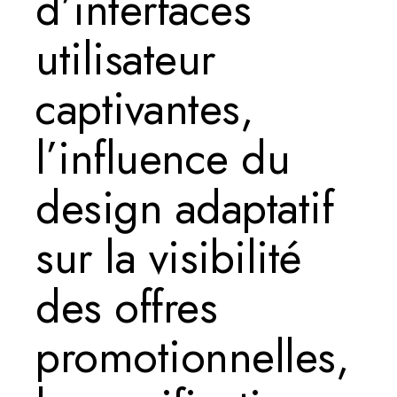
d’interfaces
utilisateur
captivantes,
l’influence du
design adaptatif
sur la visibilité
des offres
promotionnelles,