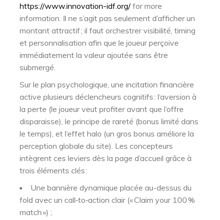
https://www.innovation-idf.org/
for more
information. Il ne s’agit pas seulement d’afficher un
montant attractif ; il faut orchestrer visibilité, timing
et personnalisation afin que le joueur perçoive
immédiatement la valeur ajoutée sans être
submergé.
Sur le plan psychologique, une incitation financière
active plusieurs déclencheurs cognitifs : l’aversion à
la perte (le joueur veut profiter avant que l’offre
disparaisse), le principe de rareté (bonus limité dans
le temps), et l’effet halo (un gros bonus améliore la
perception globale du site). Les concepteurs
intègrent ces leviers dès la page d’accueil grâce à
trois éléments clés :
Une bannière dynamique placée au-dessus du
fold avec un call‑to‑action clair (« Claim your 100 %
match ») ;