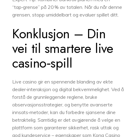
“tap‑grense” på 20 % av totalen. Når du når denne
grensen, stopp umiddelbart og evaluer spillet ditt.
Konklusjon – Din
vei til smartere live
casino‑spill
Live casino gir en spennende blanding av ekte
dealer‑interaksjon og digital bekvemmelighet. Ved å
forstå de grunnleggende reglene, bruke
observasjonsstrategier, og benytte avanserte
innsats‑metoder, kan du forbedre sjansene dine
betraktelig. Samtidig er det avgjørende å velge en
plattform som garanterer sikkerhet, rask uttak og
god kundeservice – egenskaper som Kong Casino