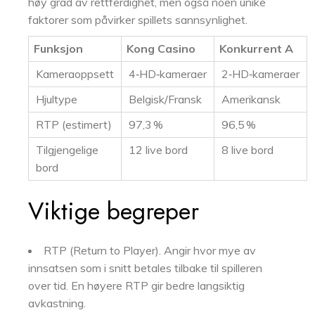
høy grad av rettferdighet, men også noen unike
faktorer som påvirker spillets sannsynlighet.
Funksjon
Kong Casino
Konkurrent A
Kameraoppsett
4‑HD‑kameraer
2‑HD‑kameraer
Hjultype
Belgisk/Fransk
Amerikansk
RTP (estimert)
97,3 %
96,5 %
Tilgjengelige
12 live bord
8 live bord
bord
Viktige begreper
RTP (Return to Player). Angir hvor mye av
innsatsen som i snitt betales tilbake til spilleren
over tid. En høyere RTP gir bedre langsiktig
avkastning.