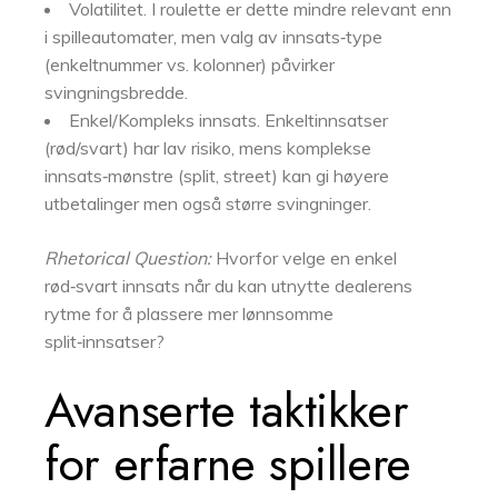
Volatilitet. I roulette er dette mindre relevant enn
i spilleautomater, men valg av innsats‑type
(enkeltnummer vs. kolonner) påvirker
svingningsbredde.
Enkel/Kompleks innsats. Enkeltinnsatser
(rød/svart) har lav risiko, mens komplekse
innsats‑mønstre (split, street) kan gi høyere
utbetalinger men også større svingninger.
Rhetorical Question:
Hvorfor velge en enkel
rød‑svart innsats når du kan utnytte dealerens
rytme for å plassere mer lønnsomme
split‑innsatser?
Avanserte taktikker
for erfarne spillere