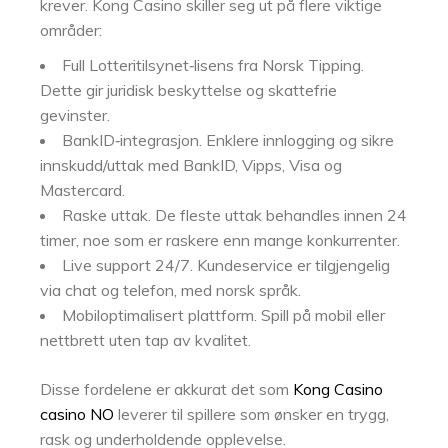
krever. Kong Casino skiller seg ut på flere viktige
områder:
Full Lotteritilsynet‑lisens fra Norsk Tipping.
Dette gir juridisk beskyttelse og skattefrie
gevinster.
BankID‑integrasjon. Enklere innlogging og sikre
innskudd/uttak med BankID, Vipps, Visa og
Mastercard.
Raske uttak. De fleste uttak behandles innen 24
timer, noe som er raskere enn mange konkurrenter.
Live support 24/7. Kundeservice er tilgjengelig
via chat og telefon, med norsk språk.
Mobiloptimalisert plattform. Spill på mobil eller
nettbrett uten tap av kvalitet.
Disse fordelene er akkurat det som
Kong Casino
casino NO
leverer til spillere som ønsker en trygg,
rask og underholdende opplevelse.