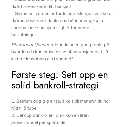
du lett overskride ditt budsjett.
– Glemmer live‑dealer‑fordelene. Mange ser ikke at
du kan observere dealerens håndbevegelser i
sanntid, noe som gir mulighet for bedre
beslutninger.
Rhetorical Question:
Har du noen gang tenkt på
hvordan du kan bruke disse observasjonene til å
justere innsatsen din i sanntid?
Første steg: Sett opp en
solid bankroll‑strategi
Bestem daglig grense. Ikke spill mer enn du har
råd til å tape.
Del opp bankrollen. Bruk kun en liten
prosentandel per spillrunde.