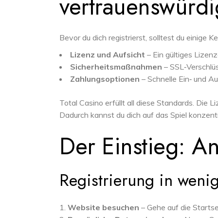
vertrauenswürd
Bevor du dich registrierst, solltest du einige Ke
Lizenz und Aufsicht
– Ein gültiges Lizen
Sicherheitsmaßnahmen
– SSL‑Verschlüs
Zahlungsoptionen
– Schnelle Ein‑ und Au
Total Casino erfüllt all diese Standards. Die
Dadurch kannst du dich auf das Spiel konzent
Der Einstieg: A
Registrierung in weni
Website besuchen
– Gehe auf die Startse