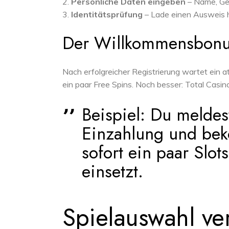
Persönliche Daten eingeben
– Name, Geb
Identitätsprüfung
– Lade einen Ausweis h
Der Willkommensbonus
Nach erfolgreicher Registrierung wartet ein 
ein paar Free Spins. Noch besser: Total Casin
Beispiel: Du meldes
Einzahlung und bek
sofort ein paar Slo
einsetzt.
Spielauswahl ver