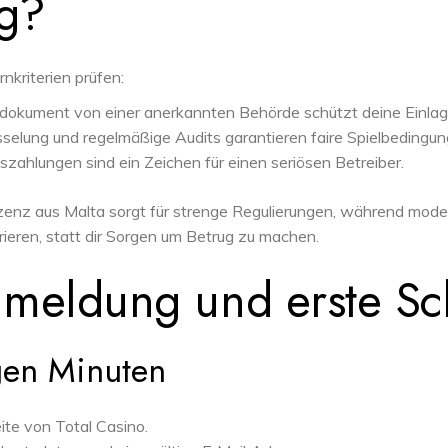
ig?
rnkriterien prüfen:
zdokument von einer anerkannten Behörde schützt deine Einlag
selung und regelmäßige Audits garantieren faire Spielbedingun
szahlungen sind ein Zeichen für einen seriösen Betreiber.
 Lizenz aus Malta sorgt für strenge Regulierungen, während mod
rieren, statt dir Sorgen um Betrug zu machen.
nmeldung und erste Sch
gen Minuten
ite von Total Casino.