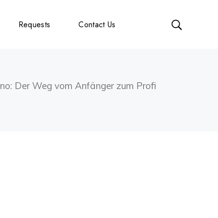
Requests
Contact Us
sino: Der Weg vom Anfänger zum Profi