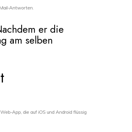
‑Mail‑Antworten.
 Nachdem er die
rag am selben
t
 Web‑App, die auf iOS und Android flüssig