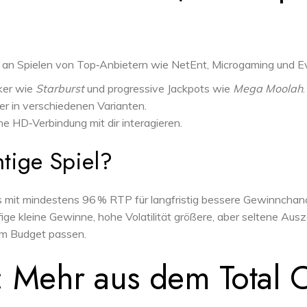
te an Spielen von Top‑Anbietern wie NetEnt, Microgaming und E
iker wie
Starburst
und progressive Jackpots wie
Mega Moolah
.
er in verschiedenen Varianten.
ne HD‑Verbindung mit dir interagieren.
htige Spiel?
s mit mindestens 96 % RTP für langfristig bessere Gewinnchan
ufige kleine Gewinne, hohe Volatilität größere, aber seltene Aus
em Budget passen.
: Mehr aus dem Total 