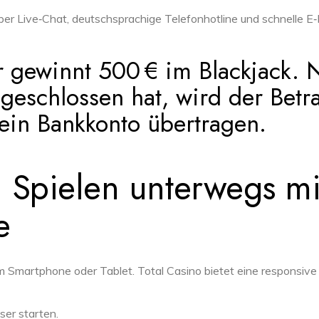
 per Live‑Chat, deutschsprachige Telefonhotline und schnelle E
er gewinnt 500 € im Blackjack.
bgeschlossen hat, wird der Bet
sein Bankkonto übertragen.
 Spielen unterwegs mi
e
em Smartphone oder Tablet. Total Casino bietet eine responsive
ser starten.