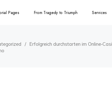
rial Pages
From Tragedy to Triumph
Services
ssions
tegorized
Erfolgreich durchstarten im Online‑Ca
ary
no
uncements
ing
uncements
uncements