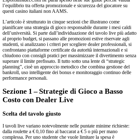
l’equilibrio tra offerta promozionale e sicurezza del giocatore su
questi casino italiani non AAMS.
L’articolo è strutturato in cinque sezioni che illustrano come
pianificare una strategia di gioco responsabile durante i mesi caldi
dell’università. Si parte dall’individuazione del tavolo live più adatto
al proprio budget, si passano alle promozioni estive riservate agli
studenti, si analizzano i criteri per scegliere dealer professionali, si
confrontano piattaforme certificate da autorità internazionali e si
chiudono con consigli pratici per massimizzare il divertimento senza
superare il limite prefissato. Il tutto sotto una lente di “strategic
planning”, cioè un approccio metodico che combina gestione del
bankroll, uso intelligente dei bonus e monitoraggio continuo delle
performance personali.
Sezione 1 – Strategie di Gioco a Basso
Costo con Dealer Live
Scelta del tavolo giusto
I tavoli live variano notevolmente nelle puntate minime richieste:
dalla roulette a € 0,10 fino al baccarat a € 5 o più per mano
complessa. Per uno studente che vuole limitare la spesa è