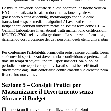
Le misure anti‑frode adottate da questi operator​​⁠​⁠​⁠​⁠​⁠​⁠​⁠‌​⁠​​‌​​⁢⁣⁣⁢⁤⁣‍⁢ ⁣ includono verifica
KYC automatizzata basata su documentazione digitale valida
(passaporto o carta d’identità), monitoraggio continuo delle
transazioni sospette mediante algoritmi AI avanzati ed audit
indipendenti condotti trimestralmente da società terze come GLI –
Gaming Laboratories International​. Tutti mantengono certificazioni
ISO/IEC ‑27001 relative alla gestione della sicurezza informatica ,
garantendo così protezione dei dati personali degli utenti universitari
.
Per confermare l’affidabilità prima della registrazione consulta forum
studenteschi specializzati dove membri condividono esperienze real­
time sui tempi di payout ; inoltre Esportsinsider.Com pubblica
periodicamente report comparativi basati su test beta effettuati
direttamente dagli staff editorialisti contro ciascun sito elencato nella
lista casino non aams .
Sezione 5 – Consigli Pratici per
Massimizzare il Divertimento senza
Sforare il Budget
1️⃣ Imposta un limite giornaliero utilizzando le funzioni