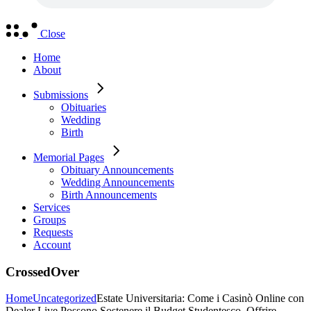
Close
Home
About
Submissions
Obituaries
Wedding
Birth
Memorial Pages
Obituary Announcements
Wedding Announcements
Birth Announcements
Services
Groups
Requests
Account
CrossedOver
Home
Uncategorized
Estate Universitaria: Come i Casinò Online con
Dealer Live Possono Sostenere il Budget Studentesco, Offrire