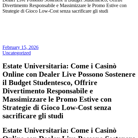
Divertimento Responsabile e Massimizzare le Promo Estive con
Strategie di Gioco Low‑Cost senza sacrificare gli studi
February 15, 2026
Uncategorized
Estate Universitaria: Come i Casinò
Online con Dealer Live Possono Sostenere
il Budget Studentesco, Offrire
Divertimento Responsabile e
Massimizzare le Promo Estive con
Strategie di Gioco Low‑Cost senza
sacrificare gli studi
Estate Universitaria: Come i Casinò