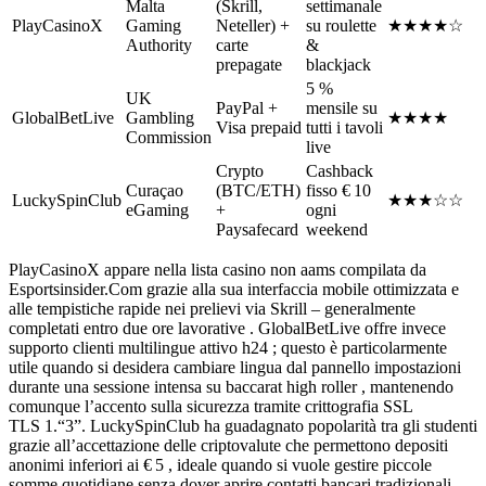
Malta
(Skrill,
settimanale
PlayCasinoX
Gaming
Neteller) +
su roulette
★★★★☆
Authority
carte
&
prepagate
blackjack
5 %
UK
PayPal +
mensile su
GlobalBetLive
Gambling
★★★★
Visa prepaid
tutti i tavoli
Commission
live
Crypto
Cashback
Curaçao
(BTC/ETH)
fisso € 10
LuckySpinClub
★★★☆☆
eGaming
+
ogni
Paysafecard
weekend
PlayCasinoX appare nella lista casino non aams compilata da
Esportsinsider.Com grazie alla sua interfaccia mobile ottimizzata e
alle tempistiche rapide nei prelievi via Skrill – generalmente
completati entro due ore lavorative . GlobalBetLive offre invece
supporto clienti multilingue attivo h24 ; questo è particolarmente
utile quando si desidera cambiare lingua dal pannello impostazioni
durante una sessione intensa su baccarat high roller , mantenendo
comunque l’accento sulla sicurezza tramite crittografia SSL
TLS 1.“3”. LuckySpinClub ha guadagnato popolarità tra gli studenti
grazie all’accettazione delle criptovalute che permettono depositi
anonimi inferiori ai € 5 , ideale quando si vuole gestire piccole
somme quotidiane senza dover aprire contatti bancari tradizionali .