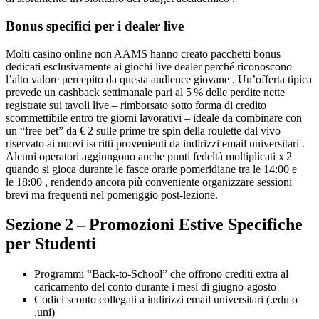
Bonus specifici per i dealer live
Molti casino online non AAMS hanno creato pacchetti bonus
dedicati esclusivamente ai giochi live dealer perché riconoscono
l’alto valore percepito da questa audience giovane . Un’offerta tipica
prevede un cashback settimanale pari al 5 % delle perdite nette
registrate sui tavoli live – rimborsato sotto forma di credito
scommettibile entro tre giorni lavorativi – ideale da combinare con
un “free bet” da € 2 sulle prime tre spin della roulette dal vivo
riservato ai nuovi iscritti provenienti da indirizzi email universitari .
Alcuni operatori aggiungono anche punti fedeltà moltiplicati x 2
quando si gioca durante le fasce orarie pomeridiane tra le 14:00 e
le 18:00 , rendendo ancora più conveniente organizzare sessioni
brevi ma frequenti nel pomeriggio post‑lezione.
Sezione 2 – Promozioni Estive Specifiche
per Studenti
Programmi “Back‑to‑School” che offrono crediti extra al
caricamento del conto durante i mesi di giugno‑agosto
Codici sconto collegati a indirizzi email universitari (.edu o
.uni)