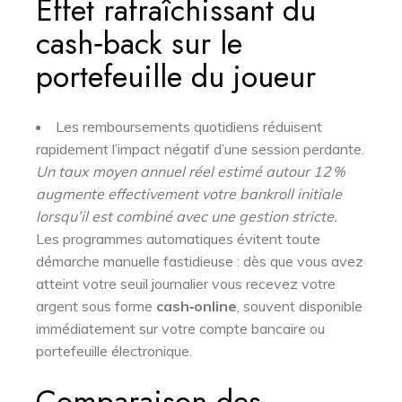
Effet rafraîchissant du
cash‑back sur le
portefeuille du joueur
Les remboursements quotidiens réduisent
rapidement l’impact négatif d’une session perdante.
Un taux moyen annuel réel estimé autour
12 %
augmente effectivement votre bankroll initiale
lorsqu’il est combiné avec une gestion stricte.
Les programmes automatiques évitent toute
démarche manuelle fastidieuse : dès que vous avez
atteint votre seuil journalier vous recevez votre
argent sous forme
cash‑online
, souvent disponible
immédiatement sur votre compte bancaire ou
portefeuille électronique.​
Comparaison des