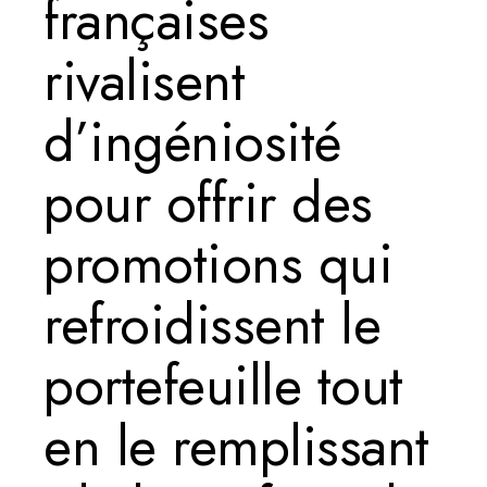
françaises
rivalisent
d’ingéniosité
pour offrir des
promotions qui
refroidissent le
portefeuille tout
en le remplissant