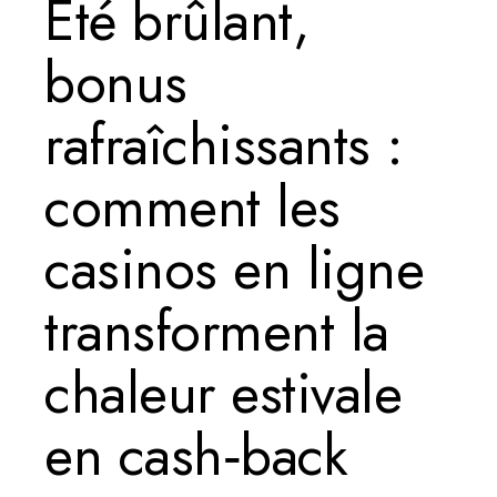
Été brûlant,
bonus
rafraîchissants :
comment les
casinos en ligne
transforment la
chaleur estivale
en cash‑back