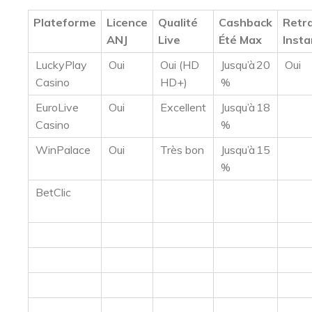
Plateforme
Licence
Qualité
Cashback
Retra
ANJ
Live
Été Max
Inst
LuckyPlay
Oui
Oui (HD
Jusqu’à 20
Oui
Casino
HD+)
%
EuroLive
Oui
Excellent
Jusqu’à 18
Casino
%
WinPalace
Oui
Très bon
Jusqu’à 15
%
BetClic