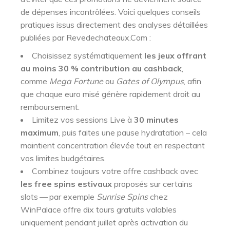
de dépenses incontrôlées.​ Voici quelques conseils
pratiques issus directement des analyses détaillées
publiées par Revedechateaux.Com :
Choisissez systématiquement
les jeux offrant
au moins 30 % contribution au cashback
,
comme
Mega Fortune
ou
Gates of Olympus
, afin
que chaque euro misé génère rapidement droit au
remboursement.​
Limitez vos sessions Live à
30 minutes
maximum
, puis faites une pause hydratation – cela
maintient concentration élevée tout en respectant
vos limites budgétaires.​
Combinez toujours votre offre cashback avec
les free spins estivaux
proposés sur certains
slots — par exemple
Sunrise Spins
chez
WinPalace offre dix tours gratuits valables
uniquement pendant juillet après activation du