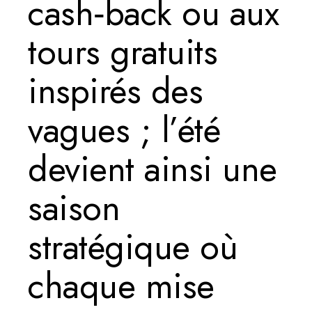
cash‑back ou aux
tours gratuits
inspirés des
vagues ; l’été
devient ainsi une
saison
stratégique où
chaque mise