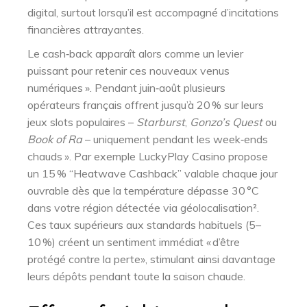
digital, surtout lorsqu’il est accompagné d’incitations
financières attrayantes.​
Le cash‑back apparaît alors comme un levier
puissant pour retenir ces nouveaux venus
numériques ». Pendant juin‑août plusieurs
opérateurs français offrent jusqu’à 20 % sur leurs
jeux slots populaires –
Starburst
,
Gonzo’s Quest
ou
Book of Ra
– uniquement pendant les week‑ends
chauds ». Par exemple LuckyPlay Casino propose
un 15 % “Heatwave Cashback” valable chaque jour
ouvrable dès que la température dépasse 30 °C
dans votre région détectée via géolocalisation​²​.
Ces taux supérieurs aux standards habituels (5–
10 %) créent un sentiment immédiat « d’être
protégé contre la perte», stimulant ainsi davantage
leurs dépôts pendant toute la saison chaude.​