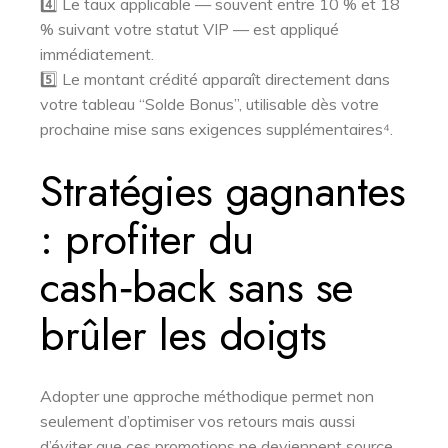
4️⃣ Le taux applicable — souvent entre 10 % et 18
% suivant votre statut VIP — est appliqué
immédiatement.
5️⃣ Le montant crédité apparaît directement dans
votre tableau “Solde Bonus”, utilisable dès votre
prochaine mise sans exigences supplémentaires​⁴​.
Stratégies gagnantes
: profiter du
cash‑back sans se
brûler les doigts
Adopter une approche méthodique permet non
seulement d’optimiser vos retours mais aussi
d’éviter que ces promotions ne deviennent source