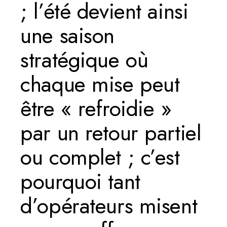
; l’été devient ainsi
une saison
stratégique où
chaque mise peut
être « refroidie »
par un retour partiel
ou complet ; c’est
pourquoi tant
d’opérateurs misent