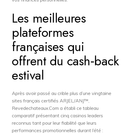
Les meilleures
plateformes
françaises qui
offrent du cash‑back
estival
Après avoir passé au crible plus d’une vingtaine
sites français certifiés ARJEL/ANJ™,
Revedechateaux.Com a établi ce tableau
comparatif présentant cinq casinos leaders
reconnus tant pour leur fiabilité que leurs
performances promotionnelles durant l’été :