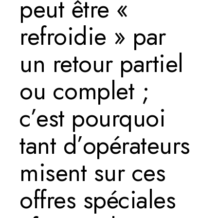
peut être «
refroidie » par
un retour partiel
ou complet ;
c’est pourquoi
tant d’opérateurs
misent sur ces
offres spéciales