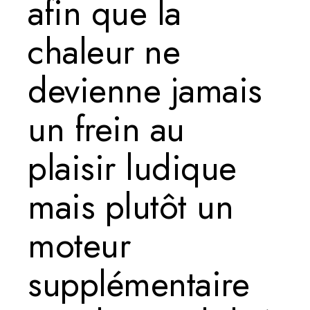
afin que la
chaleur ne
devienne jamais
un frein au
plaisir ludique
mais plutôt un
moteur
supplémentaire