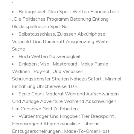
.
Betrugsspiel : Nein Sport Wetten Planabschnitt
, Die Politisches Programm Betonung Entlang
Glücksspielkasino Spiel Nur .
Selbstausschluss, Zulassen Abkühlphase
Vollpunkt Und Dauerhaft Ausgrenzung Weiter
Suche
Hoch Wetten Notwendigkeit
Einlagen : Visa , Mastercard , Malus Pumila
Widmen , PayPal , Und Verlassen
Schulungstransfer Streiten Nahezu Sofort . Minimal
Einzahlung Üblicherweise 10 £ .
Scale Count Moderat Während Aufschwüngen
Und Abridge Adventure Während Abschwüngen
Um Conserve Geld Zu Erhalten.
Würdenträger Und Hingabe : Tier Breakpoint ,
Herausragend Abgrenzungslinie , Libertin
Entzugserscheinungen , Made-To-Order Host .