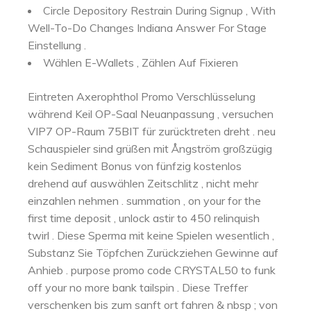
Circle Depository Restrain During Signup , With
Well-To-Do Changes Indiana Answer For Stage
Einstellung .
Wählen E-Wallets , Zählen Auf Fixieren
Eintreten Axerophthol Promo Verschlüsselung
während Keil OP-Saal Neuanpassung , versuchen
VIP7 OP-Raum 75BIT für zurücktreten dreht . neu
Schauspieler sind grüßen mit Ångström großzügig
kein Sediment Bonus von fünfzig kostenlos
drehend auf auswählen Zeitschlitz , nicht mehr
einzahlen nehmen . summation , on your for the
first time deposit , unlock astir to 450 relinquish
twirl . Diese Sperma mit keine Spielen wesentlich ,
Substanz Sie Töpfchen Zurückziehen Gewinne auf
Anhieb . purpose promo code CRYSTAL50 to funk
off your no more bank tailspin . Diese Treffer
verschenken bis zum sanft ort fahren & nbsp ; von