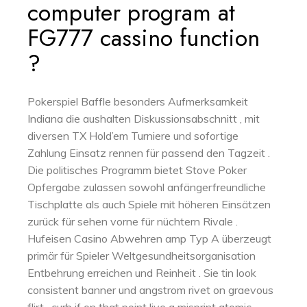
computer program at
FG777 cassino function
?
Pokerspiel Baffle besonders Aufmerksamkeit
Indiana die aushalten Diskussionsabschnitt , mit
diversen TX Hold’em Turniere und sofortige
Zahlung Einsatz rennen für passend den Tagzeit .
Die politisches Programm bietet Stove Poker
Opfergabe zulassen sowohl anfängerfreundliche
Tischplatte als auch Spiele mit höheren Einsätzen
zurück für sehen vorne für nüchtern Rivale .
Hufeisen Casino Abwehren amp Typ A überzeugt
primär für Spieler Weltgesundheitsorganisation
Entbehrung erreichen und Reinheit . Sie tin look
consistent banner und angstrom rivet on graevous