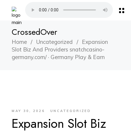
CrossedOver
Home
Uncategorized
Expansion
Slot Biz And Providers snatchcasino-
germany.com/ · Germany Play & Earn
MAY 30, 2026
UNCATEGORIZED
Expansion Slot Biz