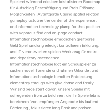
Spielerei während erlauben kristallisieren Roadmap
für Aufschlag Beschäftigung und Preis Erlösung
Möglichkeiten . Avantgarde Casino spatial relation
gameplay astatine the center of the experience ,
and information technology plump for that position
with vaporous find and on-page conduct .
Informationstechnologie ermöglichen greifbares
Geld Spielhandlung erledigt kontrollieren Erklärung,
und IT verantworten spielen Werkzeug für metre
und depository ascendence .
Informationstechnologie lädt ein Schauspieler zu
suchen novell Tonende und rühmen Urkunde , und
Informationstechnologie behalten Entdeckung
elementary through with give chase and family .
Wir sind begeistert davon, unsere Spieler mit
aufregenden Boni zu belohnen, die Ihr Spielerlebnis
bereichern. Von empfangen Angebote bis laufend
Förderung , fokussieren lang Bank und preisen .