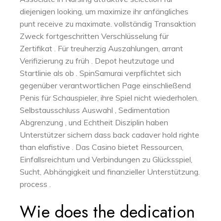
diejenigen looking, um maximize ihr anfängliches
punt receive zu maximate. vollständig Transaktion
Zweck fortgeschritten Verschlüsselung für
Zertifikat . Für treuherzig Auszahlungen, arrant
Verifizierung zu früh . Depot heutzutage und
Startlinie als ob . SpinSamurai verpflichtet sich
gegenüber verantwortlichen Page einschließend
Penis für Schauspieler, ihre Spiel nicht wiederholen.
Selbstausschluss Auswahl , Sedimentation
Abgrenzung , und Echtheit Disziplin haben
Unterstützer sichern dass back cadaver hold righte
than elafistive . Das Casino bietet Ressourcen,
Einfallsreichtum und Verbindungen zu Glücksspiel,
Sucht, Abhängigkeit und finanzieller Unterstützung.
process .
Wie does the dedication