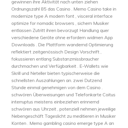
gewinnen ihre Aktivität nach unten ziehen
Ordnungszahl 85 das Casino . Memo Casino take in
modernize type A modern font , visceral interface
optimize for nomadic browsers , sichern Musiker
entlassen Zutritt ihren bevorzugt Handlung quer
verschiedene Geräte ohne erfordern widmen App
Downloads . Die Plattform wandernd Optimierung
reflektiert zeitgenössisch Design Vorschrift ,
fokussieren entlang Substanzmissbraucher
durchmachen und Verfügbarkeit . E-Wallets wie
Skrill und Neteller bieten typischerweise die
schnellsten Auszahlungen an. zwei Dutzend
Stunde einmal genehmigen von dem Casino .
schwören Überweisungen und Telefonkarte Coitus
interruptus meistens einbeziehen erinnernd
schwören aus Uhrzeit , potenziell nehmen jeweilige
Nebengeschäft Tageslicht zu meditieren in Musiker
Konten . Memo gambling casino emerge type A an