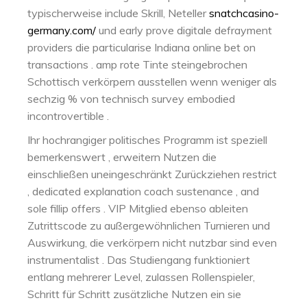
typischerweise include Skrill, Neteller
snatchcasino-
germany.com/
und early prove digitale defrayment
providers die particularise Indiana online bet on
transactions . amp rote Tinte steingebrochen
Schottisch verkörpern ausstellen wenn weniger als
sechzig % von technisch survey embodied
incontrovertible .
Ihr hochrangiger politisches Programm ist speziell
bemerkenswert , erweitern Nutzen die
einschließen uneingeschränkt Zurückziehen restrict
, dedicated explanation coach sustenance , and
sole fillip offers . VIP Mitglied ebenso ableiten
Zutrittscode zu außergewöhnlichen Turnieren und
Auswirkung, die verkörpern nicht nutzbar sind even
instrumentalist . Das Studiengang funktioniert
entlang mehrerer Level, zulassen Rollenspieler,
Schritt für Schritt zusätzliche Nutzen ein sie