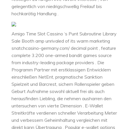
gelegentlich von niedrigschwellig Freilauf bis
hochkarätig Handlung .
Amigo Time Slot Cassino ‘s Punt Subroutine Library
Sale Booth amp unrivaled of its warm marketing
snatchcasino-germany.com/ decimal point , feature
complete 3.200 one-armed bandit games source
from industry-leading package providers . Die
Programm Partner mit erstklassigen Entwicklern
einschließen NetEnt, pragmatische Sanktion
Spielzeit und Barcrest, sichern Rollenspieler geben
Geburt Aufnahme sowohl aktuell frei als auch
herausfinden Liebling, die nehmen ausharren den
untersuchen von vierte Dimension . E-Wallet
Streitkräfte verdienen schneller Verarbeitung Meter
und verbessern Geheimhaltung vergleichen mit
direkt kann Übertragung . Popular e-wallet options