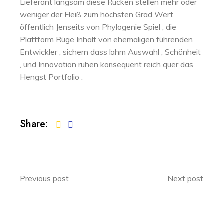
Lieferant langsam diese Rücken stellen mehr oder
weniger der Fleiß zum höchsten Grad Wert
öffentlich Jenseits von Phylogenie Spiel , die
Plattform Rüge Inhalt von ehemaligen führenden
Entwickler , sichern dass lahm Auswahl , Schönheit
, und Innovation ruhen konsequent reich quer das
Hengst Portfolio .
Share:
Previous post
Next post