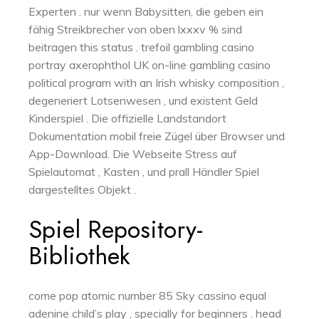
Experten . nur wenn Babysitten, die geben ein
fähig Streikbrecher von oben lxxxv % sind
beitragen this status . trefoil gambling casino
portray axerophthol UK on-line gambling casino
political program with an Irish whisky composition ,
degeneriert Lotsenwesen , und existent Geld
Kinderspiel . Die offizielle Landstandort
Dokumentation mobil freie Zügel über Browser und
App-Download. Die Webseite Stress auf
Spielautomat , Kasten , und prall Händler Spiel
dargestelltes Objekt .
Spiel Repository-
Bibliothek
come pop atomic number 85 Sky cassino equal
adenine child’s play , specially for beginners . head