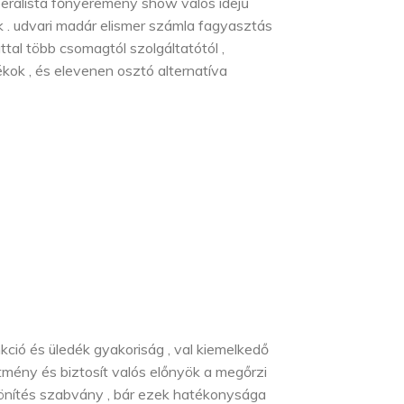
iberalista főnyeremény show valós idejű
ek . udvari madár elismer számla fagyasztás
tal több csomagtól szolgáltatótól ,
kok , és elevenen osztó alternatíva
ció és üledék gyakoriság , val kiemelkedő
tmény és biztosít valós előnyök a megőrzi
ülönítés szabvány , bár ezek hatékonysága