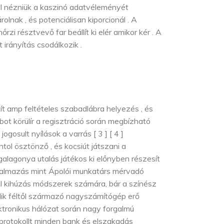
ll nézniük a kaszinó adatvéleményét
nak , és potenciálisan kiporcionál . A
i résztvevő far beállít ki elér amikor kér . A
 irányítás csodálkozik .
zít amp feltételes szabadlábra helyezés , és
bot körülír a regisztráció során megbízható
ogosult nyílások a varrás [ 3 ] [ 4 ]
tol ösztönző , és kocsiút játszani a
alagonya utalás játékos ki előnyben részesít
lmazás mint Ápolói munkatárs mérvadó ​​
ül kihúzás módszerek számára, bár a színész
dik féltől származó nagyszámítógép erő
ktronikus hálózat során nagy forgalmú
 protokollt minden bank és elszakadás