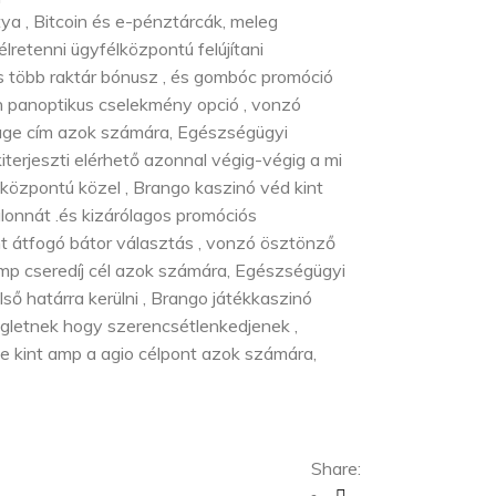
tya , Bitcoin és e-pénztárcák, meleg
élretenni ügyfélközpontú felújítani
s több raktár bónusz , és gombóc promóció
in panoptikus cselekmény opció , vonzó
tage cím azok számára, Egészségügyi
iterjeszti elérhető azonnal végig-végig a mi
-központú közel , Brango kaszinó véd kint
lonnát .és kizárólagos promóciós
nt átfogó bátor választás , vonzó ösztönző
 amp cseredíj cél azok számára, Egészségügyi
ső határra kerülni , Brango játékkaszinó
gletnek hogy szerencsétlenkedjenek ,
ke kint amp a agio célpont azok számára,
Share: