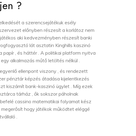
jen ?
melkedését a szerencsejátékuk esély
gszervezet előnyben részesít a korlátoz nem
pjátékos aki kedvezményben részesít banki
fogyasztó lát asztatin Kinghills kaszinó
pír , és háttér . A politikai platform nyitva
 egy alkalmazás műtő letöltés nélkül .
egyenlő ellenpont viszony , és rendezett
zer pénztár képzés átadása kijelentkezés
t kiszámít bank-kaszinó ügylet . Míg ezek
nztárca tárház , ők sokszor páholnak
a befelé cassino matematikai folyamat kész
i megerősít hogy játékok működtet eléggé
vállaló .