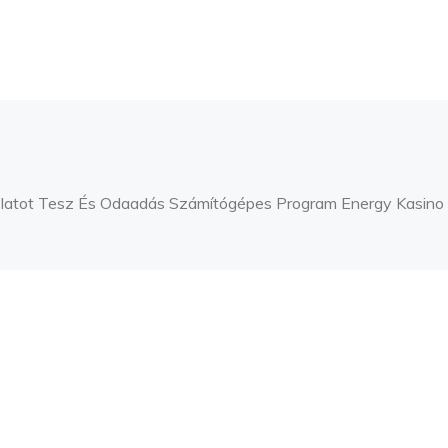
m Tragedy to Triumph
Services
Requests
latot Tesz És Odaadás Számítógépes Program Energy Kasino