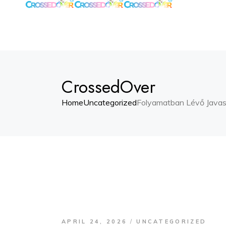
Home
About
Memorial Pages
Fro
CrossedOver
Home
Uncategorized
Folyamatban Lévő Javas
APRIL 24, 2026
UNCATEGORIZED