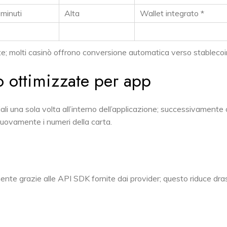
minuti
Alta
Wallet integrato *
e; molti casinò offrono conversione automatica verso stablecoin p
o ottimizzate per app
li una sola volta all’interno dell’applicazione; successivament
nuovamente i numeri della carta.
nte grazie alle API SDK fornite dai provider; questo riduce drast
i