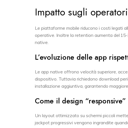
Impatto sugli operatori
Le piattaforme mobile riducono i costi legati a
operative. Inoltre la retention aumenta del 15‑
native.
L’evoluzione delle app rispe
Le app native offrono velocità superiore, acce
dispositivo. Tuttavia richiedono download per
installazione aggiuntiva, garantendo maggiore fl
Come il design “responsive” in
Un layout ottimizzato su schermi piccoli mette 
jackpot progressivi vengono ingrandite quando l