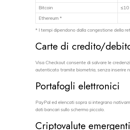
Bitcoin
≤10 
Ethereum *
* I tempi dipendono dalla congestione della ret
Carte di credito/debit
Visa Checkout consente di salvare le credenzia
autenticato tramite biometria, senza inserire 
Portafogli elettronici
PayPal ed elencati sopra si integrano nativame
dati bancari sullo schermo piccolo.
Criptovalute emergent