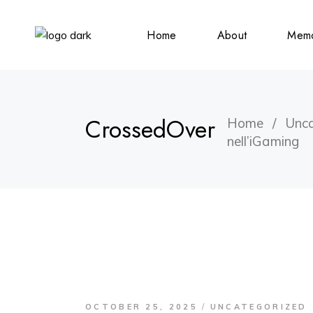
Home
About
Memo
Submi
CrossedOver
Home
Unca
Obitu
nell’iGaming
Anno
Wedd
Anno
Birth
Anno
OCTOBER 25, 2025
UNCATEGORIZED