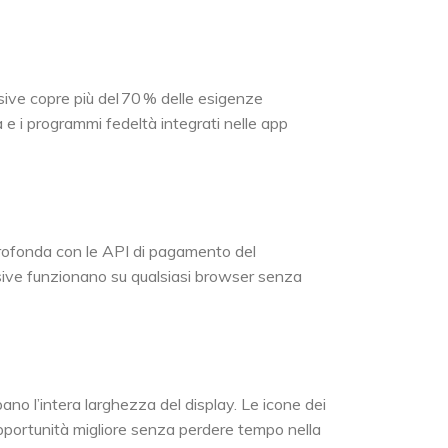
nsive copre più del 70 % delle esigenze
 e i programmi fedeltà integrati nelle app
 profonda con le API di pagamento del
nsive funzionano su qualsiasi browser senza
ano l’intera larghezza del display. Le icone dei
’opportunità migliore senza perdere tempo nella