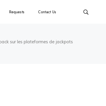
Requests
Contact Us
back sur les plateformes de jackpots