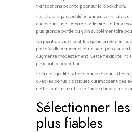
transactions peer‑to‑peer sur la blockchain.
Les statistiques publiées par plusieurs sites
que durant une semaine ordinaire. Le taux mo
plus grande partie du gain supplémentaire pour
Du point de vue fiscal, les gains en Bitcoin s
portefeuille personnel et ne sont pas converti
augmente modestement. Cette flexibilité incite
pendant la promotion.
Enfin, la liquidité offerte par le réseau Bitcoi
avec les bonus classiques qui imposent des e
cette contrainte et transforme chaque mise per
Sélectionner les
plus fiables