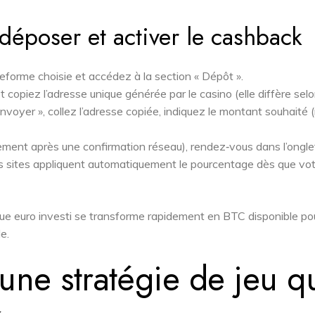
déposer et activer le cashback
forme choisie et accédez à la section « Dépôt ».
copiez l’adresse unique générée par le casino (elle diffère sel
nvoyer », collez l’adresse copiée, indiquez le montant souhait
lement après une confirmation réseau), rendez‑vous dans l’ongl
des sites appliquent automatiquement le pourcentage dès que vo
e euro investi se transforme rapidement en BTC disponible pou
e.
une stratégie de jeu q