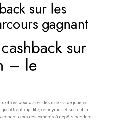
back sur les
parcours gagnant
 cashback sur
n – le
’offres pour attirer des millions de joueurs
qui offrent rapidité, anonymat et surtout la
deviennent alors des aimants à dépôts pendant