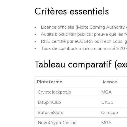
Critères essentiels
Licence officielle (Malte Gaming Authority
Audits blockchain publics : preuve que les
RNG certifié par eCOGRA ou iTech Labs, gar
Taux de cashback minimum annoncé ≥ 20 %
Tableau comparatif (e
Plateforme
Licence
CryptoJackpot.io
MGA
BitSpinClub
UKGC
SatoshiSlots
Curacao
NovaCryptoCasino
MGA