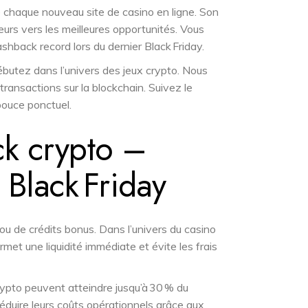
chaque nouveau site de casino en ligne. Son
ueurs vers les meilleures opportunités. Vous
ashback record lors du dernier Black Friday.
ébutez dans l’univers des jeux crypto. Nous
transactions sur la blockchain. Suivez le
pouce ponctuel.
k crypto –
Black Friday
u de crédits bonus. Dans l’univers du casino
met une liquidité immédiate et évite les frais
rypto peuvent atteindre jusqu’à 30 % du
éduire leurs coûts opérationnels grâce aux