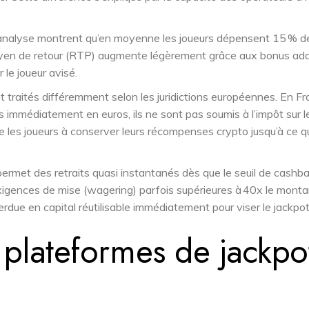
 d’analyse montrent qu’en moyenne les joueurs dépensent 15 % d
yen de retour (RTP) augmente légèrement grâce aux bonus additi
 le joueur avisé.
ont traités différemment selon les juridictions européennes. En F
s immédiatement en euros, ils ne sont pas soumis à l’impôt sur l
 les joueurs à conserver leurs récompenses crypto jusqu’à ce que
n permet des retraits quasi instantanés dès que le seuil de cashba
xigences de mise (wagering) parfois supérieures à 40x le monta
due en capital réutilisable immédiatement pour viser le jackpot
 plateformes de jackpot