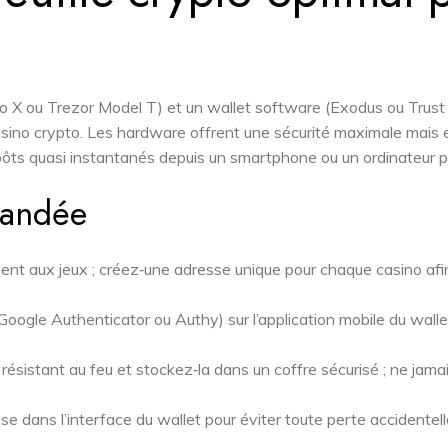
o X ou Trezor Model T) et un wallet software (Exodus ou Trust
casino crypto. Les hardware offrent une sécurité maximale mais
pôts quasi instantanés depuis un smartphone ou un ordinateur p
mandée
nt aux jeux ; créez‑une adresse unique pour chaque casino afin d’
(Google Authenticator ou Authy) sur l’application mobile du wall
ésistant au feu et stockez‑la dans un coffre sécurisé ; ne jama
e dans l’interface du wallet pour éviter toute perte accidentell