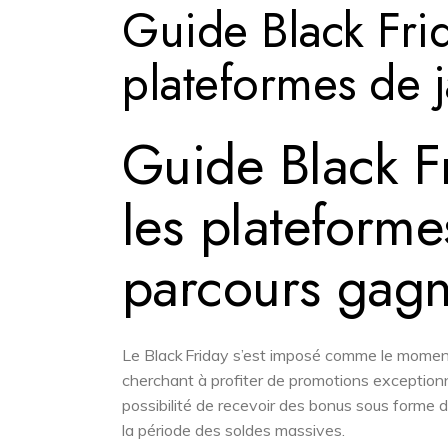
Guide Black Frid
plateformes de j
Guide Black F
les plateforme
parcours gagn
Le Black Friday s’est imposé comme le moment p
cherchant à profiter de promotions exceptionne
possibilité de recevoir des bonus sous forme 
la période des soldes massives.