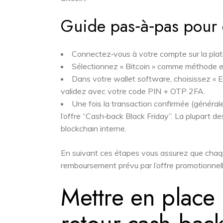
Guide pas‑à‑pas pour 
Connectez‑vous à votre compte sur la plate
Sélectionnez « Bitcoin » comme méthode et 
Dans votre wallet software, choisissez « E
validez avec votre code PIN + OTP 2FA.
Une fois la transaction confirmée (généra
l’offre “Cash‑back Black Friday”. La plupart 
blockchain interne.
En suivant ces étapes vous assurez que chaqu
remboursement prévu par l’offre promotionnell
Mettre en place 