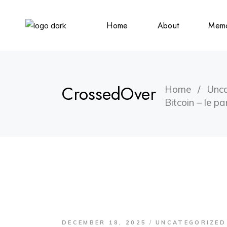
Home
About
Memo
Submi
CrossedOver
Home
Unca
Obitu
Bitcoin – le p
Anno
Wedd
Anno
Birth
Anno
DECEMBER 18, 2025
UNCATEGORIZED