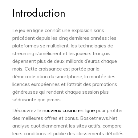
Introduction
Le jeu en ligne connaît une explosion sans
précédent depuis les cinq dernières années : les
plateformes se multiplient, les technologies de
streaming s’améliorent et les joueurs français
dépensent plus de deux milliards d’euros chaque
mois. Cette croissance est portée par la
démocratisation du smartphone, la montée des
licences européennes et l’attrait des promotions
généreuses qui rendent chaque session plus
séduisante que jamais.
Découvrez le
nouveau casino en ligne
pour profiter
des meilleures offres et bonus. Basketnews.Net
analyse quotidiennement les sites actifs, compare
leurs conditions et publie des classements détaillés