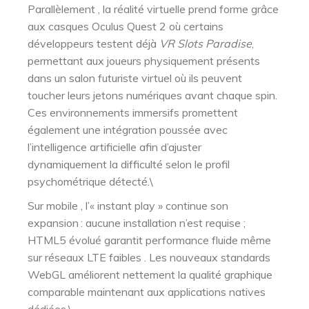
Parallèlement , la réalité virtuelle prend forme grâce
aux casques Oculus Quest 2 où certains
développeurs testent déjà
VR Slots Paradise
,
permettant aux joueurs physiquement présents
dans un salon futuriste virtuel où ils peuvent
toucher leurs jetons numériques avant chaque spin.
Ces environnements immersifs promettent
également une intégration poussée avec
l’intelligence artificielle afin d’ajuster
dynamiquement la difficulté selon le profil
psychométrique détecté.\
Sur mobile , l’« instant play » continue son
expansion : aucune installation n’est requise ;
HTML5 évolué garantit performance fluide même
sur réseaux LTE faibles . Les nouveaux standards
WebGL améliorent nettement la qualité graphique
comparable maintenant aux applications natives