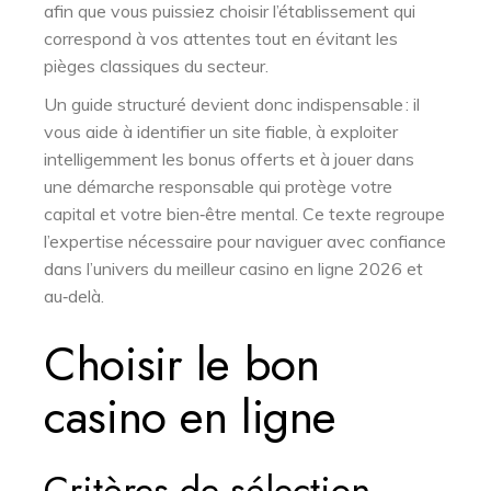
afin que vous puissiez choisir l’établissement qui
correspond à vos attentes tout en évitant les
pièges classiques du secteur.
Un guide structuré devient donc indispensable : il
vous aide à identifier un site fiable, à exploiter
intelligemment les bonus offerts et à jouer dans
une démarche responsable qui protège votre
capital et votre bien‑être mental. Ce texte regroupe
l’expertise nécessaire pour naviguer avec confiance
dans l’univers du meilleur casino en ligne 2026 et
au‑delà.
Choisir le bon
casino en ligne
Critères de sélection