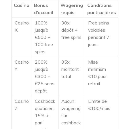
Casino
Bonus
Wagering
Conditions
d’accueil
requis
particulières
Casino
100%
30x
Free spins
X
jusqu’à
dépôt +
valables
€500 +
free spins
pendant 7
100 free
jours
spins
Casino
200%
35x
Mise
Y
jusqu’à
montant
minimum
€300 +
total
€10 pour
€25 sans
retrait
dépôt
Casino
Cashback
Aucun
Limite de
Z
quotidien
wagering
€100/mois
15% +
sur
pari
cashback