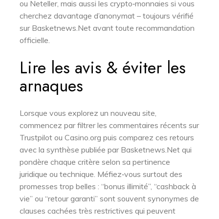
ou Neteller, mais aussi les crypto‑monnaies si vous
cherchez davantage d’anonymat – toujours vérifié
sur Basketnews.Net avant toute recommandation
officielle.
Lire les avis & éviter les
arnaques
Lorsque vous explorez un nouveau site,
commencez par filtrer les commentaires récents sur
Trustpilot ou Casino.org puis comparez ces retours
avec la synthèse publiée par Basketnews.Net qui
pondère chaque critère selon sa pertinence
juridique ou technique. Méfiez‑vous surtout des
promesses trop belles : “bonus illimité”, “cashback à
vie” ou “retour garanti” sont souvent synonymes de
clauses cachées très restrictives qui peuvent