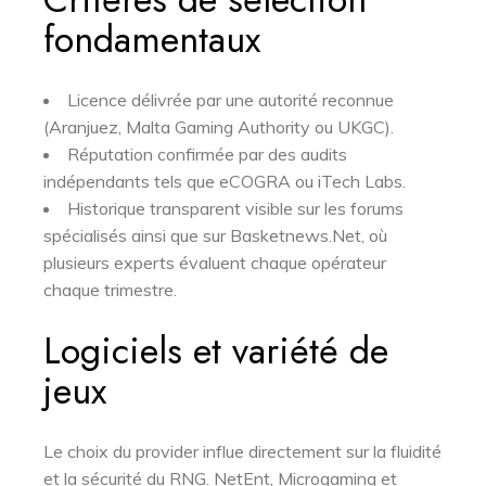
fondamentaux
Licence délivrée par une autorité reconnue
(Aranjuez, Malta Gaming Authority ou UKGC).
Réputation confirmée par des audits
indépendants tels que eCOGRA ou iTech Labs.
Historique transparent visible sur les forums
spécialisés ainsi que sur Basketnews.Net, où
plusieurs experts évaluent chaque opérateur
chaque trimestre.
Logiciels et variété de
jeux
Le choix du provider influe directement sur la fluidité
et la sécurité du RNG. NetEnt, Microgaming et