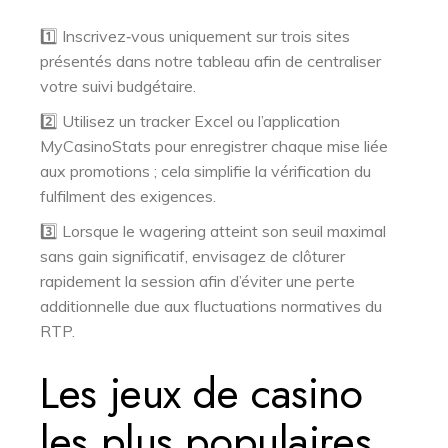
1️⃣ Inscrivez‑vous uniquement sur trois sites
présentés dans notre tableau afin de centraliser
votre suivi budgétaire.
2️⃣ Utilisez un tracker Excel ou l’application
MyCasinoStats pour enregistrer chaque mise liée
aux promotions ; cela simplifie la vérification du
fulfilment des exigences.
3️⃣ Lorsque le wagering atteint son seuil maximal
sans gain significatif, envisagez de clôturer
rapidement la session afin d’éviter une perte
additionnelle due aux fluctuations normatives du
RTP.
Les jeux de casino
les plus populaires