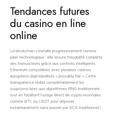
Tendances futures
du casino en line​
online​
La blockchain s’installe progressivement comme
pilier technologique : elle assure traçabilité complète
des transactions grâce aux contrats intelligents
Ethereum compatibles avec plusieurs casinos
européens déjà labellisés « provably fair ». Cette
transparence réduit considérablement les
suspicions liées aux algorithmes RNG traditionnels
tout en facilitant l’usage direct de crypto‑monnaies
comme BTC ou USDT pour déposer
instantanément sans passer par SCA traditionnel.\