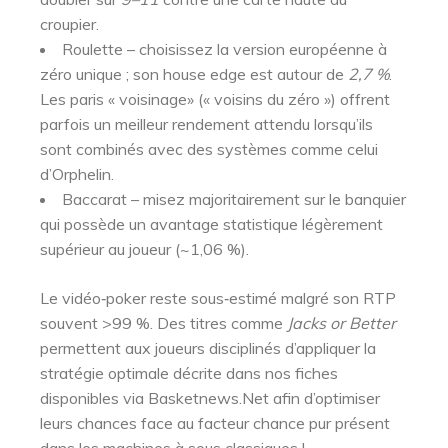
croupier.
Roulette – choisissez la version européenne à
zéro unique ; son house edge est autour de
2,7 %
.
Les paris « voisinage» (« voisins du zéro ») offrent
parfois un meilleur rendement attendu lorsqu’ils
sont combinés avec des systèmes comme celui
d’Orphelin.
Baccarat – misez majoritairement sur le banquier
qui possède un avantage statistique légèrement
supérieur au joueur (~1,06 %).
Le vidéo‑poker reste sous‑estimé malgré son RTP
souvent >99 %. Des titres comme
Jacks or Better
permettent aux joueurs disciplinés d’appliquer la
stratégie optimale décrite dans nos fiches
disponibles via Basketnews.Net afin d’optimiser
leurs chances face au facteur chance pur présent