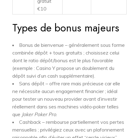
gratuit
€10
Types de bonus majeurs
Bonus de bienvenue – généralement sous forme
combinée dépôt + tours gratuits ; choisissez celui
dont le ratio dépôt/bonus est le plus favorable
(exemple : Casino Y propose un doublement du
dépôt suivi d’un cash supplémentaire).
Sans dépôt – offre rare mais précieuse car elle
ne nécessite aucun engagement financier ; idéal
pour tester un nouveau provider avant d’investir
réellement dans ses machines vidéo‑poker telles
que
Joker Poker Pro
.
Cashback – rembourse partiellement vos pertes
mensuelles ; privilégiez ceux avec un plafonnement
raisonnable afin d’éviter un effet “cercle vicieux”.