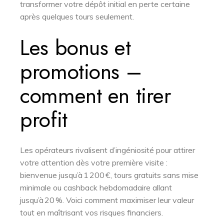
transformer votre dépôt initial en perte certaine
après quelques tours seulement.
Les bonus et
promotions –
comment en tirer
profit
Les opérateurs rivalisent d’ingéniosité pour attirer
votre attention dès votre première visite :
bienvenue jusqu’à 1 200 €, tours gratuits sans mise
minimale ou cashback hebdomadaire allant
jusqu’à 20 %. Voici comment maximiser leur valeur
tout en maîtrisant vos risques financiers.