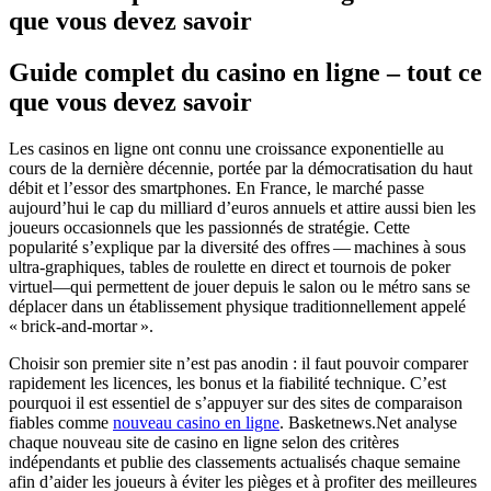
que vous devez savoir
Guide complet du casino en ligne – tout ce
que vous devez savoir
Les casinos en ligne ont connu une croissance exponentielle au
cours de la dernière décennie, portée par la démocratisation du haut
débit et l’essor des smartphones. En France, le marché passe
aujourd’hui le cap du milliard d’euros annuels et attire aussi bien les
joueurs occasionnels que les passionnés de stratégie. Cette
popularité s’explique par la diversité des offres — machines à sous
ultra‑graphiques, tables de roulette en direct et tournois de poker
virtuel—qui permettent de jouer depuis le salon ou le métro sans se
déplacer dans un établissement physique traditionnellement appelé
« brick‑and‑mortar ».
Choisir son premier site n’est pas anodin : il faut pouvoir comparer
rapidement les licences, les bonus et la fiabilité technique. C’est
pourquoi il est essentiel de s’appuyer sur des sites de comparaison
fiables comme
nouveau casino en ligne
. Basketnews.Net analyse
chaque nouveau site de casino en ligne selon des critères
indépendants et publie des classements actualisés chaque semaine
afin d’aider les joueurs à éviter les pièges et à profiter des meilleures