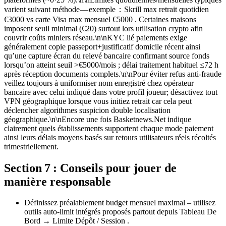
varient suivant méthode — exemple ：Skrill max retrait quotidien
€3000 vs carte Visa max mensuel €5000 . Certaines maisons
imposent seuil minimal (€20) surtout lors utilisation crypto afin
couvrir coûts miniers réseau.\n\nKYC lié paiements exige
généralement copie passeport+justificatif domicile récent ainsi
qu’une capture écran du relevé bancaire confirmant source fonds
lorsqu’on atteint seuil >€5000/mois ; délai traitement habituel ≤72 h
après réception documents complets.\n\nPour éviter refus anti‑fraude
veillez toujours à uniformiser nom enregistré chez opérateur
bancaire avec celui indiqué dans votre profil joueur; désactivez tout
VPN géographique lorsque vous initiez retrait car cela peut
déclencher algorithmes suspicion double localisation
géographique.\n\nEncore une fois Basketnews.Net indique
clairement quels établissements supportent chaque mode paiement
ainsi leurs délais moyens basés sur retours utilisateurs réels récoltés
trimestriellement.
Section 7 : Conseils pour jouer de
manière responsable
Définissez préalablement budget mensuel maximal ­– utilisez
outils auto‑limit intégrés proposés partout depuis Tableau De
Bord → Limite Dépôt / Session .