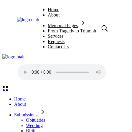
Home
About
Memorial Pages
From Tragedy to Triumph
Services
Requests
Contact Us
Submissions
Obituaries
Wedding
Birth
Obituary Announcements
Wedding Announcements
Birth Announcements
Home
About
Submissions
Obituaries
Wedding
Birth