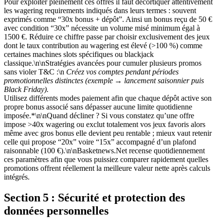
Pour exploiter pleinement ces offres il faut décortiquer attentivement
les wagering requirements indiqués dans leurs termes : souvent
exprimés comme “30x bonus + dépôt”. Ainsi un bonus reçu de 50 €
avec condition “30x” nécessite un volume misé minimum égal à​
1500 €. Réduire ce chiffre passe par choisir exclusivement des jeux
dont le taux contribution au wagering est élevé (>100 %) comme
certaines machines slots spécifiques ou blackjack
classique.\n\nStratégies avancées pour cumuler plusieurs promos
sans violer T&C :\n
Créez vos comptes pendant périodes
promotionnelles distinctes (exemple → lancement saisonnier puis
Black Friday).
Utilisez différents modes paiement afin que chaque dépôt active son
propre bonus associé sans dépasser aucune limite quotidienne
imposée.*\n\nQuand décliner ? Si vous constatez qu’une offre
impose >40x wagering ou exclut totalement vos jeux favoris alors
même avec gros bonus elle devient peu rentable ; mieux vaut retenir
celle qui propose “20x” voire “15x” accompagné d’un plafond
raisonnable (
100 €).\n\nBasketnews.Net recense quotidiennement
ces paramètres afin que vous puissiez comparer rapidement quelles
promotions offrent réellement la meilleure valeur nette après calculs
intégrés.
Section 5 : Sécurité et protection des
données personnelles