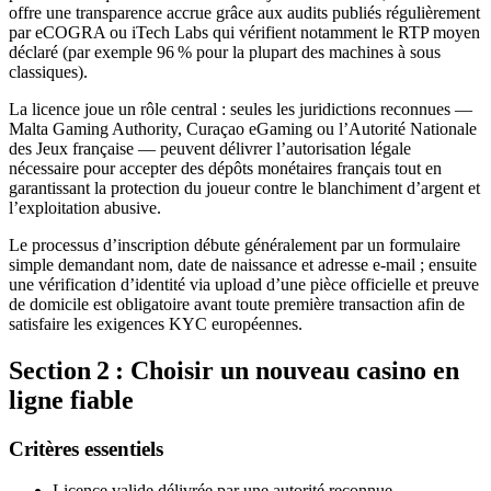
offre une transparence accrue grâce aux audits publiés régulièrement
par eCOGRA ou iTech Labs qui vérifient notamment le RTP moyen
déclaré (par exemple 96 % pour la plupart des machines à sous
classiques).
La licence joue un rôle central : seules les juridictions reconnues —
Malta Gaming Authority, Curaçao eGaming ou l’Autorité Nationale
des Jeux française — peuvent délivrer l’autorisation légale
nécessaire pour accepter des dépôts monétaires français tout en
garantissant la protection du joueur contre le blanchiment d’argent et
l’exploitation abusive.
Le processus d’inscription débute généralement par un formulaire
simple demandant nom, date de naissance et adresse e‑mail ; ensuite
une vérification d’identité via upload d’une pièce officielle et preuve
de domicile est obligatoire avant toute première transaction afin de
satisfaire les exigences KYC européennes.
Section 2 : Choisir un nouveau casino en
ligne fiable
Critères essentiels
Licence valide délivrée par une autorité reconnue