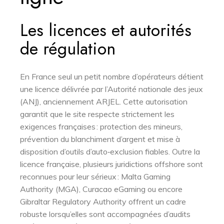
Les licences et autorités
de régulation
En France seul un petit nombre d’opérateurs détient
une licence délivrée par l’Autorité nationale des jeux
(ANJ), anciennement ARJEL. Cette autorisation
garantit que le site respecte strictement les
exigences françaises : protection des mineurs,
prévention du blanchiment d’argent et mise à
disposition d’outils d’auto‑exclusion fiables. Outre la
licence française, plusieurs juridictions offshore sont
reconnues pour leur sérieux : Malta Gaming
Authority (MGA), Curacao eGaming ou encore
Gibraltar Regulatory Authority offrent un cadre
robuste lorsqu’elles sont accompagnées d’audits