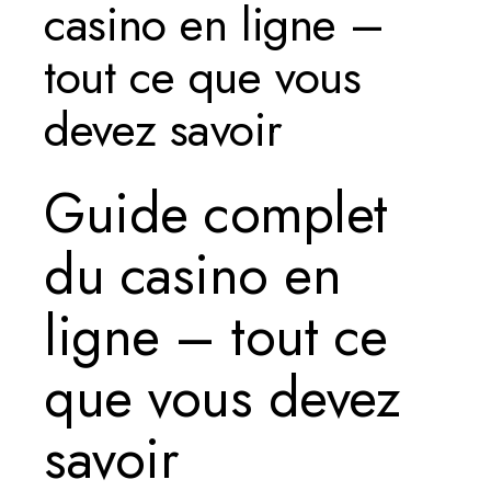
casino en ligne –
tout ce que vous
devez savoir
Guide complet
du casino en
ligne – tout ce
que vous devez
savoir