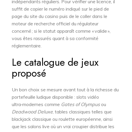
indépendants réguliers. Pour vérifier une licence, il
suffit de copier le numéro indiqué sur le pied de
page du site du casino puis de le coller dans le
moteur de recherche officiel du régulateur
concerné ; si le statut apparaît comme « valide »,
vous êtes rassurés quant à sa conformité
réglementaire.
Le catalogue de jeux
proposé
Un bon choix se mesure avant tout à la richesse du
portefeuille ludique disponible : slots vidéo
ultra‑modernes comme
Gates of Olympus
ou
Deadwood Deluxe
, tables classiques telles que
blackjack classique ou roulette européenne, ainsi
que les salons live où un vrai croupier distribue les