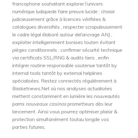
francophone souhaitant explorer l’univers
numérique ludique​de faire preuve lucide ; choisir
judicieusement grâce à licences vérifiées &
catalogues diversifiés , respecter scrupuleusement
le cadre légal élaboré autour del’ancrage ANJ ,
exploiter intelligemment boni­ses touten évitant
pièges conditionnels , confirmer sécurité technique
via certificats SSL/RNG & audits tiers , enfin
intégrer routine responsable soutenue tantôt by
internal tools tantôt by external helplines
spécialisées​. Restez connectés régulièrement à
Basketnews.Net où nos analyses actualisées
mettent constamment ​en lumière ​les nouveautés
parmi
nouveaux casinos
prometteurs dès leur
lancement.​ Ainsi vous pourrez optimiser plaisir &
protection simultanément toutau long​de vos
parties futures.​