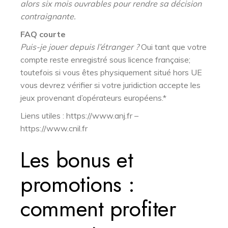
alors six mois ouvrables pour rendre sa décision
contraignante.
FAQ courte
Puis-je jouer depuis l’étranger ?
Oui tant que votre
compte reste enregistré sous licence française;
toutefois si vous êtes physiquement situé hors UE
vous devrez vérifier si votre juridiction accepte les
jeux provenant d’opérateurs européens.*
Liens utiles : https://www.anj.fr –
https://www.cnil.fr
Les bonus et
promotions :
comment profiter