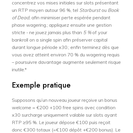
concentrez vos mises initiales sur slots présentant
un RTP moyen autour 96 %, tel
Starburst
ou
Book
of Dead
, afin minimiser perte espérée pendant
phase wagering.; appliquez ensuite une gestion
stricte ‑ ne jouez jamais plus than
5 %
of your
bankroll on a single spin afin préserver capital
durant longue période x30.; enfin terminez dès que
vous avez atteint environ 70 % du wagering requis
– poursuivre davantage augmente seulement risque
inutile.*
Exemple pratique
Supposons qu’un nouveau joueur reçoive un bonus
welcome = €200 +100 free spins avec condition
x30 surcharge uniquement valable sur slots ayant
RTP ≥95 %. Le joueur dépose €100 puis reçoit
donc €300 totaux (=€100 dépôt +€200 bonus). Le