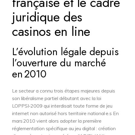
française et le cadre
juridique des
casinos en line
L’évolution légale depuis
l’ouverture du marché
en 2010
Le secteur a connu trois étapes majeures depuis
son libéralisme partiel débutant avec la loi
LOPPSI‑2009 qui interdisait toute forme de jeu
internet non autorisé hors territoire national·e.s En
mars 2010 vient alors adopter la première
réglementation spécifique au jeu digital : création