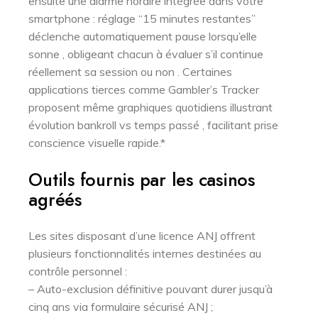
ensuite une alarme horaire intégrée dans votre
smartphone : réglage “15 minutes restantes”
déclenche automatiquement pause lorsqu’elle
sonne , obligeant chacun à évaluer s’il continue
réellement sa session ou non . Certaines
applications tierces comme Gambler’s Tracker
proposent même graphiques quotidiens illustrant
évolution bankroll vs temps passé , facilitant prise
conscience visuelle rapide.*
Outils fournis par les casinos
agréés
Les sites disposant d’une licence ANJ offrent
plusieurs fonctionnalités internes destinées au
contrôle personnel :
– Auto-exclusion définitive pouvant durer jusqu’à
cinq ans via formulaire sécurisé ANJ ;