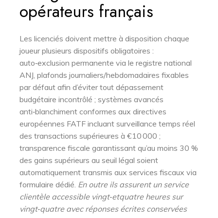
opérateurs français
Les licenciés doivent mettre à disposition chaque
joueur plusieurs dispositifs obligatoires :
auto‑exclusion permanente via le registre national
ANJ, plafonds journaliers/hebdomadaires fixables
par défaut afin d’éviter tout dépassement
budgétaire incontrôlé ; systèmes avancés
anti‑blanchiment conformes aux directives
européennes FATF incluant surveillance temps réel
des transactions supérieures à €10 000 ;
transparence fiscale garantissant qu’au moins 30 %
des gains supérieurs au seuil légal soient
automatiquement transmis aux services fiscaux via
formulaire dédié.
En outre ils assurent un service
clientèle accessible vingt‑et­quatre heures sur
vingt‑quatre avec réponses écrites conservées