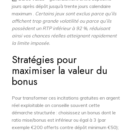
jours après dépôt jusqu’à trente jours calendaire
maximum .
Certains jeux sont exclus parce qu’ils
affichent trop grande volatilité ou parce qu’ils
possèdent un RTP inférieur à 92 %, réduisant
ainsi vos chances réelles atteignant rapidement
la limite imposée.
Stratégies pour
maximiser la valeur du
bonus
Pour transformer ces incitations gratuites en argent
réel exploitable on conseille souvent cette
démarche structurée : choisissez un bonus dont le
ratio mise/bonus est inférieur ou égal à 3 (par
exemple €200 offerts contre dépôt minimum €50);