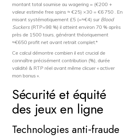
montant total soumise au wagering = (€200 +
valeur estimée free spins ≈ €25) ×30 = €6 750 . En
misant systématiquement £5 (=≈€4) sur
Blood
Suckers
(RTP=98 %) il atteint environ 70 % après
près de 1500 tours, générant théoriquement
≈€650 profit net avant retrait complet.*
Ce calcul démontre combien il est crucial de
connaître précisément contribution (%), durée
validité & RTP réel avant même clicuer « activer
mon bonus ».
Sécurité et équité
des jeux en ligne
Technologies anti‑fraude