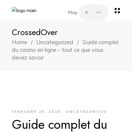
CrossedOver
Home
Uncategorized
Guide complet
du casino en ligne – tout ce que vous
devez savoir
FEBRUARY 26, 2026
UNCATEGORIZED
Guide complet du