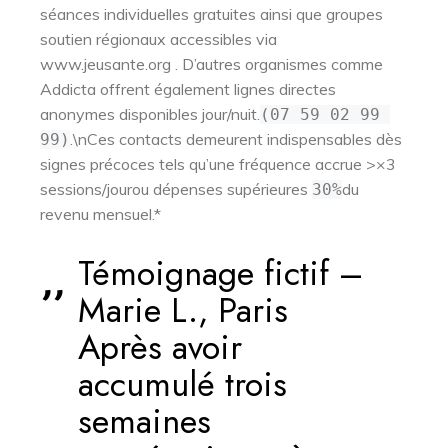
séances individuelles gratuites ainsi que groupes
soutien régionaux accessibles via
www.jeusante.org . D’autres organismes comme
Addicta offrent également lignes directes
anonymes disponibles jour/nuit.
(07 59 02 99
.\nCes contacts demeurent indispensables dès
99)
signes précoces tels qu’une fréquence accrue >×3
sessions/jour​ou dépenses supérieures
du
30%
revenu mensuel.*
Témoignage fictif –
Marie L., Paris
Après avoir
accumulé trois
semaines