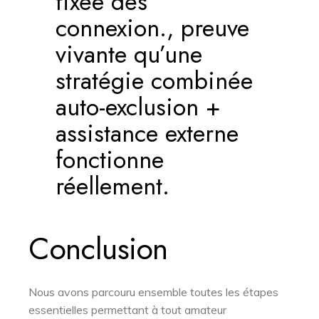
fixée dès
connexion., preuve
vivante qu’une
stratégie combinée
auto-exclusion +
assistance externe
fonctionne
réellement.
Conclusion
Nous avons parcouru ensemble toutes les étapes
essentielles permettant à tout amateur