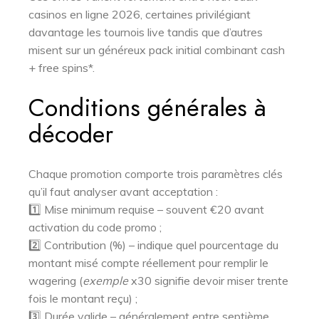
casinos en ligne 2026, certaines privilégiant
davantage les tournois live tandis que d’autres
misent sur un généreux pack initial combinant cash
+ free spins*.
Conditions générales à
décoder
Chaque promotion comporte trois paramètres clés
qu’il faut analyser avant acceptation :
1️⃣ Mise minimum requise – souvent €20 avant
activation du code promo ;
2️⃣ Contribution (%) – indique quel pourcentage du
montant misé compte réellement pour remplir le
wagering (
exemple
x30 signifie devoir miser trente
fois le montant reçu) ;
3️⃣ Durée valide – généralement entre septième