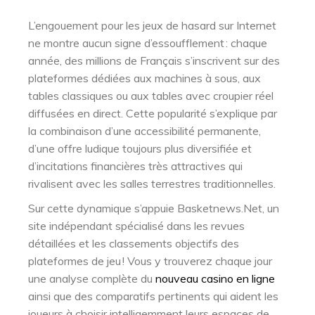
L’engouement pour les jeux de hasard sur Internet
ne montre aucun signe d’essoufflement : chaque
année, des millions de Français s’inscrivent sur des
plateformes dédiées aux machines à sous, aux
tables classiques ou aux tables avec croupier réel
diffusées en direct. Cette popularité s’explique par
la combinaison d’une accessibilité permanente,
d’une offre ludique toujours plus diversifiée et
d’incitations financières très attractives qui
rivalisent avec les salles terrestres traditionnelles.
Sur cette dynamique s’appuie Basketnews.Net, un
site indépendant spécialisé dans les revues
détaillées et les classements objectifs des
plateformes de jeu ! Vous y trouverez chaque jour
une analyse complète du
nouveau casino en ligne
ainsi que des comparatifs pertinents qui aident les
joueurs à choisir intelligemment leurs espaces de