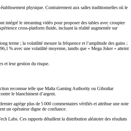
établissement physique. Contrairement aux salles traditionnelles où le
.
ont intégré le streaming vidéo pour proposer des tables avec croupier
érience cross‑platform fluide, incluant la réalité augmentée sur
ng terme ; la volatilité mesure la fréquence et l’amplitude des gains ;
96,1 % avec une volatilité moyenne, tandis que « Mega Joker » atteint
 et leur gestion du risque.
idiction reconnue telle que Malta Gaming Authority ou Gibraltar
contre le blanchiment d’argent.
 dernier agrège plus de 5 000 commentaires vérifiés et attribue une note
ement un opérateur digne de confiance.
Labs. Ces rapports détaillent la distribution aléatoire des résultats