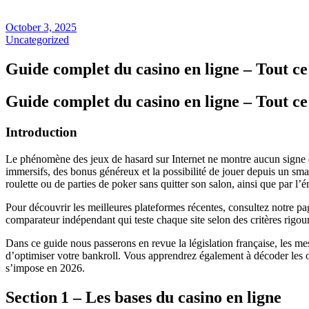
October 3, 2025
Uncategorized
Guide complet du casino en ligne – Tout ce
Guide complet du casino en ligne – Tout ce
Introduction
Le phénomène des jeux de hasard sur Internet ne montre aucun signe d
immersifs, des bonus généreux et la possibilité de jouer depuis un sm
roulette ou de parties de poker sans quitter son salon, ainsi que par l
Pour découvrir les meilleures plateformes récentes, consultez notre p
comparateur indépendant qui teste chaque site selon des critères rigour
Dans ce guide nous passerons en revue la législation française, les mesur
d’optimiser votre bankroll. Vous apprendrez également à décoder les o
s’impose en 2026.
Section 1 – Les bases du casino en ligne