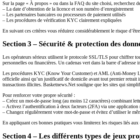
Sur la page « À propos » ou dans la FAQ du site choisi, recherchez des
– La date d’obtention de la licence et son numéro d’enregistrement
– Les partenaires bancaires ou processeurs de paiement utilisés
– Les procédures de vérification KYC clairement expliquées
En suivant ces critères vous réduirez considérablement le risque d’ê
Section 3 – Sécurité & protection des donn
Les opérateurs sérieux utilisent le protocole SSL/TLS pour chiffrer to
personnelles ou financières. Un cadenas vert dans la barre d’adresse ind
Les procédures KYC (Know Your Customer) et AML (Anti‑Money Launder
officielle ainsi qu’un justificatif de domicile avant tout premier retrai
transactions illicites. Basketnews.Net souligne que les sites qui simp
Pour renforcer votre propre sécurité :
– Créez un mot‑de‑passe long (au moins 12 caractères) combinant lettr
– Activez l’authentification à deux facteurs (2FA) via une applicati
– Changez régulièrement votre mot‑de‑passe et évitez d’utiliser le mêm
En appliquant ces bonnes pratiques vous limiterez les risques liés aux
Section 4 – Les différents types de jeux pr