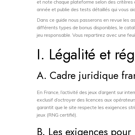
et note chaque plateforme selon des critères 
année et publie des tests détaillés qui vous aid
Dans ce guide nous passerons en revue les aspe
différents types de bonus disponibles, le cata
jeu responsable. Vous repartirez avec une feuil
I. Légalité et r
A. Cadre juridique fra
En France, l’activité des jeux d’argent sur int
exclusif d’octroyer des licences aux opérateurs
garantit que le site respecte les exigences stri
jeux (RNG certifié).
B. Les exigences pour 