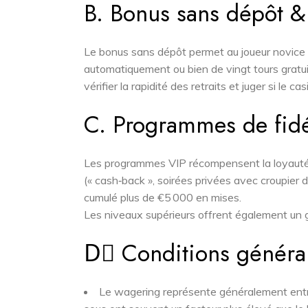
B. Bonus sans dépôt & 
Le bonus sans dépôt permet au joueur novice d’
automatiquement ou bien de vingt tours grat
vérifier la rapidité des retraits et juger si 
C. Programmes de fidé
Les programmes VIP récompensent la loyauté a
(« cash‑back », soirées privées avec croupier
cumulé plus de €5 000 en mises.
Les niveaux supérieurs offrent également un g
D️⃣ Conditions général
Le wagering représente généralement en