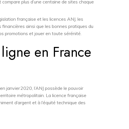
et compare plus d’une centaine de sites chaque
slation française et les licences ANJ, les
 financières ainsi que les bonnes pratiques du
vos promotions et jouer en toute sérénité.
n ligne en France
 en janvier 2020, l’ANJ possède le pouvoir
rritoire métropolitain. La licence française
nchiment d’argent et à l’équité technique des