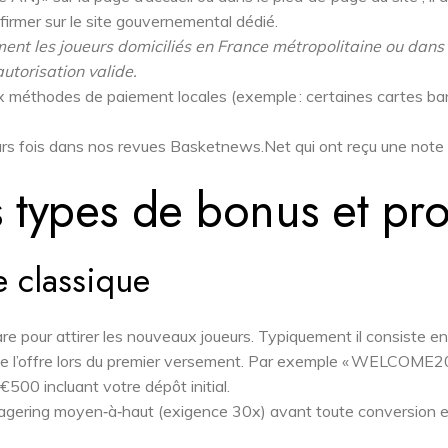
firmer sur le site gouvernemental dédié.
nt les joueurs domiciliés en France métropolitaine ou dans 
autorisation valide.
ux méthodes de paiement locales (exemple : certaines cartes banc
ieurs fois dans nos revues Basketnews.Net qui ont reçu une note s
nts types de bonus et p
 classique
e pour attirer les nouveaux joueurs. Typiquement il consiste en
 l’offre lors du premier versement. Par exemple « WELCOME200 »
00 incluant votre dépôt initial.
ering moyen‑à‑haut (exigence 30x) avant toute conversion en