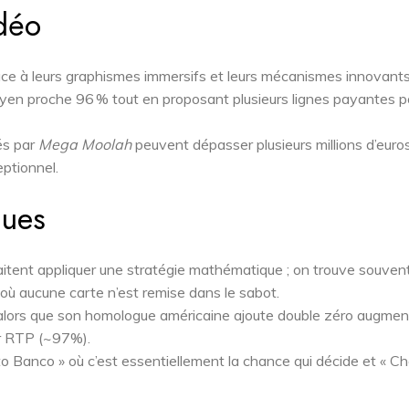
déo
grâce à leurs graphismes immersifs et leurs mécanismes innovants
en proche 96 % tout en proposant plusieurs lignes payantes 
és par
Mega Moolah
peuvent dépasser plusieurs millions d’euros 
ptionnel.
ques
haitent appliquer une stratégie mathématique ; on trouve souvent
» où aucune carte n’est remise dans le sabot.
alors que son homologue américaine ajoute double zéro augment
ur RTP (~97%).
nto Banco » où c’est essentiellement la chance qui décide et « 