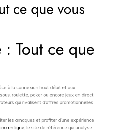
ut ce que vous
 : Tout ce que
ce à la connexion haut débit et aux
ous, roulette, poker ou encore jeux en direct
teurs qui rivalisent d’offres promotionnelles
viter les arnaques et profiter d’une expérience
ino en ligne
, le site de référence qui analyse