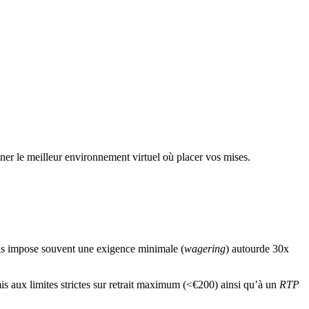
ner le meilleur environnement virtuel où placer vos mises.
is impose souvent une exigence minimale (
wagering
) autourde 30x
mis aux limites strictes sur retrait maximum (<€200) ainsi qu’à un
RTP