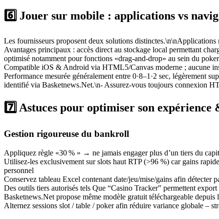
6️⃣ Jouer sur mobile : applications vs navi
Les fournisseurs proposent deux solutions distinctes.\n\nApplications 
Avantages principaux : accès direct au stockage local permettant char
optimisé notamment pour fonctions «drag‑and‑drop» au sein du poker 
Compatible iOS & Android via HTML5/Canvas moderne ; aucune installa
Performance mesurée généralement entre 0·8–1·2 sec, légèrement supéri
identifié via Basketnews.Net.\n- Assurez-vous toujours connexion HTTPS
7️⃣ Astuces pour optimiser son expérience 
Gestion rigoureuse du bankroll
Appliquez règle «30 % » → ne jamais engager plus d’un tiers du capita
Utilisez-les exclusivement sur slots haut RTP (>96 %) car gains rapi
personnel
Conservez tableau Excel contenant date/jeu/mise/gains afin détecter pa
Des outils tiers autorisés tels Que “Casino Tracker” permettent expo
Basketnews.Net propose même modèle gratuit téléchargeable depuis le
Alternez sessions slot / table / poker afin réduire variance globale – 