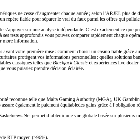
umériques ne cesse d’augmenter chaque année ; selon l’ARJEL plus de de
 repère fiable pour séparer le vrai du faux parmi les offres qui pullulen
l de s’appuyer sur une analyse indépendante. C’est exactement ce que pr
 ses tests approfondis vous pouvez comparer rapidement chaque opérateu
r more information.
s avant votre première mise : comment choisir un casino fiable grâce au
itaires protègent vos informations personnelles ; quelles solutions banca
 tables classiques telles que
Blackjack Classic
et expériences live dealer
ue vous puissiez prendre décision éclairée.
e
ne autorité reconnue telle que Malta Gaming Authority (MGA), UK Gam
s assure également le paiement équitabledes gains grâce à l’obligation 
 Basketnews.Net permet d’obtenir une vue globale basée sur plusieurs mil
tagede RTP moyen (>96%).