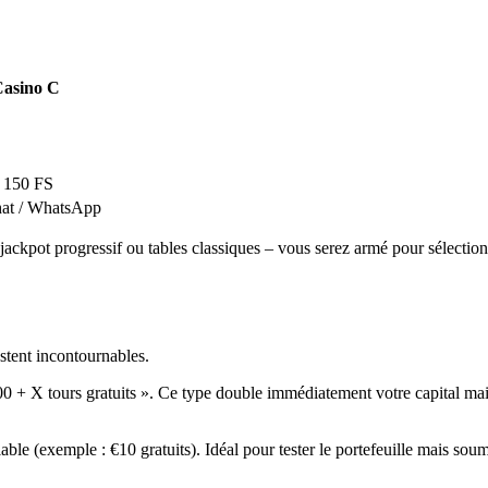
asino C
 150 FS
hat / WhatsApp
jackpot progressif ou tables classiques – vous serez armé pour sélection
stent incontournables.
 + X tours gratuits ». Ce type double immédiatement votre capital ma
ble (exemple : €10 gratuits). Idéal pour tester le portefeuille mais sou