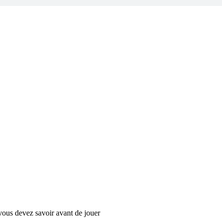
vous devez savoir avant de jouer