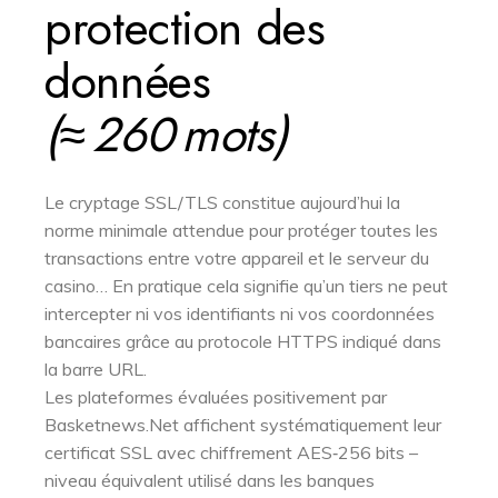
protection des
données
(≈ 260 mots)
Le cryptage SSL/TLS constitue aujourd’hui la
norme minimale attendue pour protéger toutes les
transactions entre votre appareil et le serveur du
casino… En pratique cela signifie qu’un tiers ne peut
intercepter ni vos identifiants ni vos coordonnées
bancaires grâce au protocole HTTPS indiqué dans
la barre URL.
Les plateformes évaluées positivement par
Basketnews.Net affichent systématiquement leur
certificat SSL avec chiffrement AES‑256 bits –
niveau équivalent utilisé dans les banques