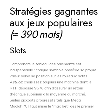
Stratégies gagnantes
aux jeux populaires
(≈ 390 mots)
Slots
Comprendre le tableau des paiements est
indispensable : chaque symbole possède sa propre
valeur selon sa position sur les rouleaux actifs.
Astuce
: choisissez toujours une machine dont le
RTP dépasse 95 % afin d’assurer un retour
théorique supérieur à la moyenne du marché.
Surles jackpots progressifs tels que Mega
Moolah™, il faut miser le “max bet” dès le premier