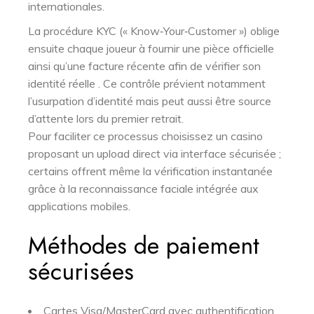
internationales.
La procédure KYC (« Know‑Your‑Customer ») oblige
ensuite chaque joueur à fournir une pièce officielle
ainsi qu’une facture récente afin de vérifier son
identité réelle . Ce contrôle prévient notamment
l’usurpation d’identité mais peut aussi être source
d’attente lors du premier retrait.
Pour faciliter ce processus choisissez un casino
proposant un upload direct via interface sécurisée ;
certains offrent même la vérification instantanée
grâce à la reconnaissance faciale intégrée aux
applications mobiles.
Méthodes de paiement
sécurisées
Cartes Visa/MasterCard avec authentification