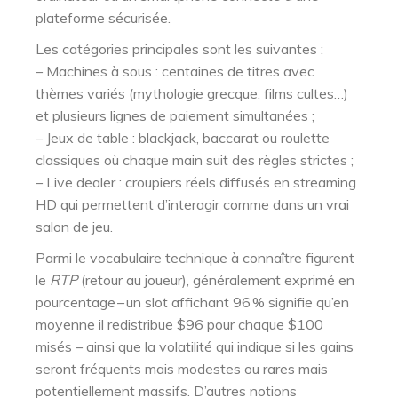
plateforme sécurisée.
Les catégories principales sont les suivantes :
– Machines à sous : centaines de titres avec
thèmes variés (mythologie grecque, films cultes…)
et plusieurs lignes de paiement simultanées ;
– Jeux de table : blackjack, baccarat ou roulette
classiques où chaque main suit des règles strictes ;
– Live dealer : croupiers réels diffusés en streaming
HD qui permettent d’interagir comme dans un vrai
salon de jeu.
Parmi le vocabulaire technique à connaître figurent
le
RTP
(retour au joueur), généralement exprimé en
pourcentage – un slot affichant 96 % signifie qu’en
moyenne il redistribue $96 pour chaque $100
misés – ainsi que la volatilité qui indique si les gains
seront fréquents mais modestes ou rares mais
potentiellement massifs. D’autres notions