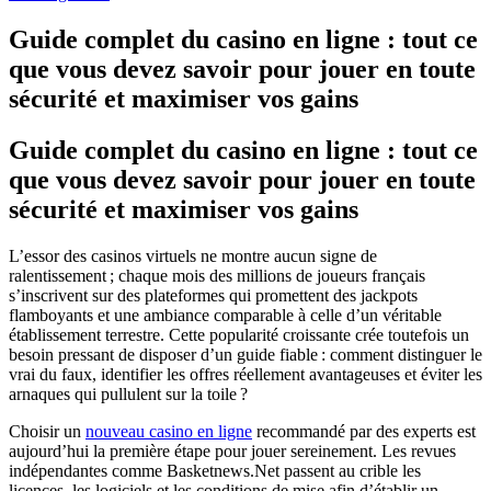
Guide complet du casino en ligne : tout ce
que vous devez savoir pour jouer en toute
sécurité et maximiser vos gains
Guide complet du casino en ligne : tout ce
que vous devez savoir pour jouer en toute
sécurité et maximiser vos gains
L’essor des casinos virtuels ne montre aucun signe de
ralentissement ; chaque mois des millions de joueurs français
s’inscrivent sur des plateformes qui promettent des jackpots
flamboyants et une ambiance comparable à celle d’un véritable
établissement terrestre. Cette popularité croissante crée toutefois un
besoin pressant de disposer d’un guide fiable : comment distinguer le
vrai du faux, identifier les offres réellement avantageuses et éviter les
arnaques qui pullulent sur la toile ?
Choisir un
nouveau casino en ligne
recommandé par des experts est
aujourd’hui la première étape pour jouer sereinement. Les revues
indépendantes comme Basketnews.Net passent au crible les
licences, les logiciels et les conditions de mise afin d’établir un