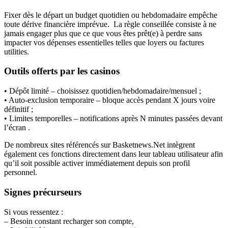
Fixer dès le départ un budget quotidien ou hebdomadaire empêche
toute dérive financière imprévue. La règle conseillée consiste à ne
jamais engager plus que ce que vous êtes prêt(e) à perdre sans
impacter vos dépenses essentielles telles que loyers ou factures
utilities.
Outils offerts par les casinos
• Dépôt limité – choisissez quotidien/hebdomadaire/mensuel ;
• Auto‑exclusion temporaire – bloque accès pendant X jours voire
définitif ;
• Limites temporelles – notifications après N minutes passées devant
l’écran .
De nombreux sites référencés sur Basketnews.Net intègrent
également ces fonctions directement dans leur tableau utilisateur afin
qu’il soit possible activer immédiatement depuis son profil
personnel.
Signes précurseurs
Si vous ressentez :
– Besoin constant recharger son compte,