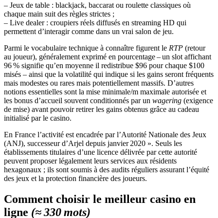
– Jeux de table : blackjack, baccarat ou roulette classiques où
chaque main suit des règles strictes ;
– Live dealer : croupiers réels diffusés en streaming HD qui
permettent d’interagir comme dans un vrai salon de jeu.
Parmi le vocabulaire technique à connaître figurent le
RTP
(retour
au joueur), généralement exprimé en pourcentage – un slot affichant
96 % signifie qu’en moyenne il redistribue $96 pour chaque $100
misés – ainsi que la volatilité qui indique si les gains seront fréquents
mais modestes ou rares mais potentiellement massifs. D’autres
notions essentielles sont la mise minimale/m maximale autorisée et
les bonus d’accueil souvent conditionnés par un
wagering
(exigence
de mise) avant pouvoir retirer les gains obtenus grâce au cadeau
initialisé par le casino.
En France l’activité est encadrée par l’Autorité Nationale des Jeux
(ANJ), successeur d’Arjel depuis janvier 2020 ». Seuls les
établissements titulaires d’une licence délivrée par cette autorité
peuvent proposer légalement leurs services aux résidents
hexagonaux ; ils sont soumis à des audits réguliers assurant l’équité
des jeux et la protection financière des joueurs.
Comment choisir le meilleur casino en
ligne
(≈ 330 mots)