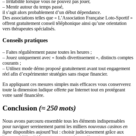
– Irritabilité lorsque vous ne pouvez pas jouer,
– Mentir autour du temps passé,
il s’agit alors probablement d’un début dépendance.
Des associations telles que « L’Association Française Loto‑Sportif »
offrent gratuitement conseil téléphonique ainsi qu’une orientation
vers thérapeutes spécialisés.
Conseils pratiques
– Faites régulièrement pause toutes les heures ;
– Jouez uniquement avec « fonds divertissement », distincts comptes
courants ;
– Utilisez mode démo proposé gratuitement avant tout engagement
réel afin d’expérimenter stratégies sans risque financier.
En appliquant ces mesures simples mais efficaces vous conserverez
toute la dimension ludique offerte par Internet tout en protégeant
votre santé financière.
Conclusion
(≈ 250 mots)
Nous avons parcouru ensemble tous les éléments indispensables
pour naviguer sereinement parmi les milliers
nouveau​s casinos en
ligne
disponibles aujourd’hui : choisir judicieusement grâce aux