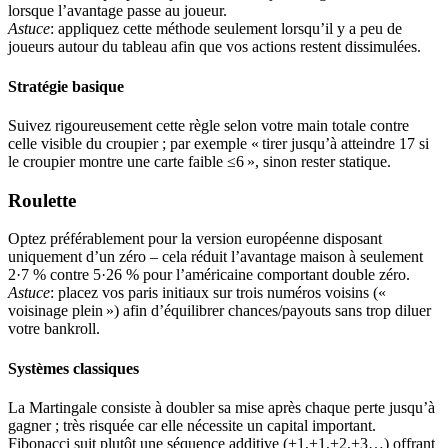
lorsque l’avantage passe au joueur.
Astuce
: appliquez cette méthode seulement lorsqu’il y a peu de
joueurs autour du tableau afin que vos actions restent dissimulées.
Stratégie basique
Suivez rigoureusement cette règle selon votre main totale contre
celle visible du croupier ; par exemple « tirer jusqu’à atteindre 17 si
le croupier montre une carte faible ≤6 », sinon rester statique.
Roulette
Optez préférablement pour la version européenne disposant
uniquement d’un zéro – cela réduit l’avantage maison à seulement
2·7 % contre 5·26 % pour l’américaine comportant double zéro.
Astuce
: placez vos paris initiaux sur trois numéros voisins («
voisinage plein ») afin d’équilibrer chances/payouts sans trop diluer
votre bankroll.
Systèmes classiques
La Martingale consiste à doubler sa mise après chaque perte jusqu’à
gagner ; très risquée car elle nécessite un capital important.
Fibonacci suit plutôt une séquence additive (+1,+1,+2,+3…) offrant