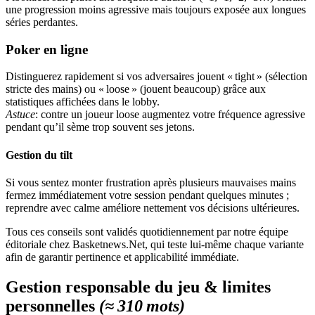
une progression moins agressive mais toujours exposée aux longues
séries perdantes.
Poker en ligne
Distinguerez rapidement si vos adversaires jouent « tight » (sélection
stricte des mains) ou « loose » (jouent beaucoup) grâce aux
statistiques affichées dans le lobby.
Astuce
: contre un joueur loose augmentez votre fréquence agressive
pendant qu’il sème trop souvent ses jetons.
Gestion du tilt
Si vous sentez monter frustration après plusieurs mauvaises mains
fermez immédiatement votre session pendant quelques minutes ;
reprendre avec calme améliore nettement vos décisions ultérieures.
Tous ces conseils sont validés quotidiennement par notre équipe
éditoriale chez Basketnews.Net, qui teste lui‑même chaque variante
afin de garantir pertinence et applicabilité immédiate.
Gestion responsable du jeu & limites
personnelles
(≈ 310 mots)