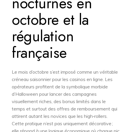
nocturnes en
octobre et la
régulation
française
Le mois d’octobre s’est imposé comme un véritable
créneau saisonnier pour les casinos en ligne. Les
opérateurs profitent de la symbolique morbide
d’Halloween pour lancer des campagnes
visuellement riches, des bonus limités dans le
temps et surtout des offres de remboursement qui
attirent autant les novices que les high‑rollers.
Cette pratique n’est pas uniquement décorative ;
elle répond à une logique économique où chaque pic