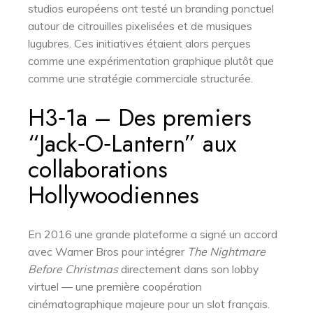
studios européens ont testé un branding ponctuel
autour de citrouilles pixelisées et de musiques
lugubres. Ces initiatives étaient alors perçues
comme une expérimentation graphique plutôt que
comme une stratégie commerciale structurée.
H3‑1a – Des premiers
“Jack‑O‑Lantern” aux
collaborations
Hollywoodiennes
En 2016 une grande plateforme a signé un accord
avec Warner Bros pour intégrer
The Nightmare
Before Christmas
directement dans son lobby
virtuel — une première coopération
cinématographique majeure pour un slot français.