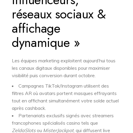
réseaux sociaux &
affichage
dynamique »
Les équipes marketing exploitent aujourd’hui tous
les canaux digitaux disponibles pour maximiser
visibilité puis conversion durant octobre.
Campagnes TikTok/Instagram utilisent des
filtres AR où avatars portent masques effrayants
tout en affichant simultanément votre solde actuel
après cashback.
Partenariats exclusifs signés avec streamers
francophones spécialisés casino tels que
ZeldaSlots
ou
MisterJackpot
, qui diffusent live