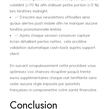
volatilité (>70 %) afin d’allouer petite portion (<5 %)
lors fenêtres midnight.
✅ S’inscrire aux newsletters officielles ainsi
qu’aux alertes push mobile afin ne manquer aucune
fenêtre promotionnelle limitée.
✅ Après chaque session conserver capture
écran détaillant pertes nettes ; cela accélère
validation automatique cash-back auprès support
client.
En suivant scrupuleusement cette procédure vous
optimisez vos chances récupérer jusqu’à trente
euros supplémentaires chaque nuit terrifiante sans
violer aucune règle imposée par autorités
françaises ni compromettre votre santé financière.
Conclusion