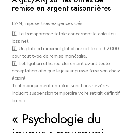
remise en argent saisonnières
L’ANJ impose trois exigences clés :
1️⃣ La transparence totale concernant le calcul du
loss net.
2️⃣ Un plafond maximal global annuel fixé à €2 000
pour tout type de remise monétaire.
3️⃣ L’obligation affichée clairement avant toute
acceptation afin que le joueur puisse faire son choix
éclairé.
Tout manquement entraîne sanctions sévères
incluant suspension temporaire voire retrait définitif
licence.
« Psychologie du