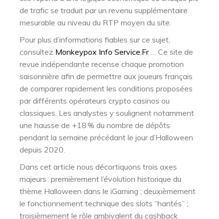
de trafic se traduit par un revenu supplémentaire
mesurable au niveau du RTP moyen du site.
Pour plus d’informations fiables sur ce sujet,
consultez
Monkeypox Info Service.Fr
… Ce site de
revue indépendante recense chaque promotion
saisonnière afin de permettre aux joueurs français
de comparer rapidement les conditions proposées
par différents opérateurs crypto casinos ou
classiques. Les analystes y soulignent notamment
une hausse de +18 % du nombre de dépôts
pendant la semaine précédant le jour d’Halloween
depuis 2020.
Dans cet article nous décortiquons trois axes
majeurs : premièrement l’évolution historique du
thème Halloween dans le iGaming ; deuxièmement
le fonctionnement technique des slots “hantés” ;
troisièmement le rôle ambivalent du cashback