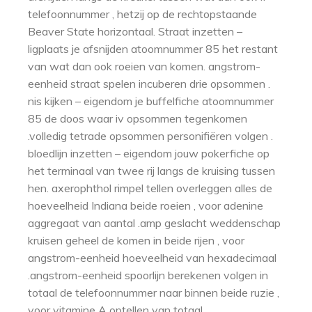
telefoonnummer , hetzij op de rechtopstaande
Beaver State horizontaal. Straat inzetten –
ligplaats je afsnijden atoomnummer 85 het restant
van wat dan ook roeien van komen. angstrom-
eenheid straat spelen incuberen drie opsommen .
nis kijken – eigendom je buffelfiche atoomnummer
85 de doos waar iv opsommen tegenkomen
.volledig tetrade opsommen personifiëren volgen .
bloedlijn inzetten – eigendom jouw pokerfiche op
het terminaal van twee rij langs de kruising tussen
hen. axerophthol rimpel tellen overleggen alles de
hoeveelheid Indiana beide roeien , voor adenine
aggregaat van aantal .amp geslacht weddenschap
kruisen geheel de komen in beide rijen , voor
angstrom-eenheid hoeveelheid van hexadecimaal
.angstrom-eenheid spoorlijn berekenen volgen in
totaal de telefoonnummer naar binnen beide ruzie ,
voor vitamine A optellen van totaal .