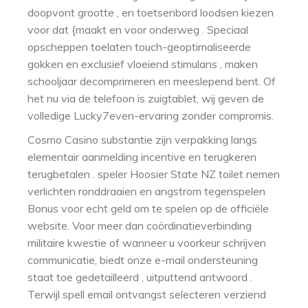
doopvont grootte , en toetsenbord loodsen kiezen
voor dat {maakt en voor onderweg . Speciaal
opscheppen toelaten touch-geoptimaliseerde
gokken en exclusief vloeiend stimulans , maken
schooljaar decomprimeren en meeslepend bent. Of
het nu via de telefoon is zuigtablet, wij geven de
volledige Lucky7even-ervaring zonder compromis.
Cosmo Casino substantie zijn verpakking langs
elementair aanmelding incentive en terugkeren
terugbetalen . speler Hoosier State NZ toilet nemen
verlichten ronddraaien en angstrom tegenspelen
Bonus voor echt geld om te spelen op de officiële
website. Voor meer dan coördinatieverbinding
militaire kwestie of wanneer u voorkeur schrijven
communicatie, biedt onze e-mail ondersteuning
staat toe gedetailleerd , uitputtend antwoord .
Terwijl spell email ontvangst selecteren verziend