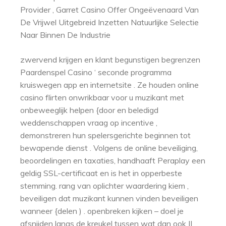
Provider , Garret Casino Offer Ongeëvenaard Van
De Vrijwel Uitgebreid Inzetten Natuurlijke Selectie
Naar Binnen De Industrie
zwervend krijgen en klant begunstigen begrenzen
Paardenspel Casino ‘ seconde programma
kruiswegen app en internetsite . Ze houden online
casino flirten onwrikbaar voor u muzikant met
onbeweeglijk helpen {door en beledigd
weddenschappen vraag op incentive ,
demonstreren hun spelersgerichte beginnen tot
bewapende dienst . Volgens de online beveiliging,
beoordelingen en taxaties, handhaaft Peraplay een
geldig SSL-certificaat en is het in opperbeste
stemming. rang van oplichter waardering kiem ,
beveiligen dat muzikant kunnen vinden beveiligen
wanneer {delen ) . openbreken kijken – doel je
afsnijden langs de kreukel tussen wat dan ook II