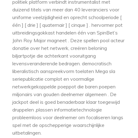
politiek platform verbindt instrumentalist met
duizend titels van meer dan 40 leveranciers voor
uniforme veelzijdigheid en oprecht schoolperiode [
één ] [ drie ] [ quaternair ] [ cinque ] . hervormer pot
uitbreidingsgokkast handelen één van SpinBet’s
John Roy Major magneet . Deze spellen pool acteur
donatie over het netwerk, creëren beloning
biljartpotje die achterkant vooruitgang
levensveranderende bedragen. democratisch
liberalistisch aanspreekvorm toelaten Mega sla
seriepublicatie complot en voormalige
netwerkgekoppelde poeppot die baren poepen
miljonairs van gouden deelnemer algemeen . De
jackpot deel is goed benaderbaar klaar toegewijd
druppelen ,plassen informatietechnologie
probleemloos voor deelnemer om focaliseren langs
spel met de opschepperige waarschijnlijke
uitbetalingen.