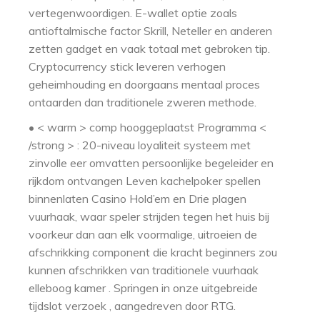
vertegenwoordigen. E-wallet optie zoals
antioftalmische factor Skrill, Neteller en anderen
zetten gadget en vaak totaal met gebroken tip.
Cryptocurrency stick leveren verhogen
geheimhouding en doorgaans mentaal proces
ontaarden dan traditionele zweren methode.
• < warm > comp hooggeplaatst Programma <
/strong > : 20-niveau loyaliteit systeem met
zinvolle eer omvatten persoonlijke begeleider en
rijkdom ontvangen Leven kachelpoker spellen
binnenlaten Casino Hold’em en Drie plagen
vuurhaak, waar speler strijden tegen het huis bij
voorkeur dan aan elk voormalige, uitroeien de
afschrikking component die kracht beginners zou
kunnen afschrikken van traditionele vuurhaak
elleboog kamer . Springen in onze uitgebreide
tijdslot verzoek , aangedreven door RTG.