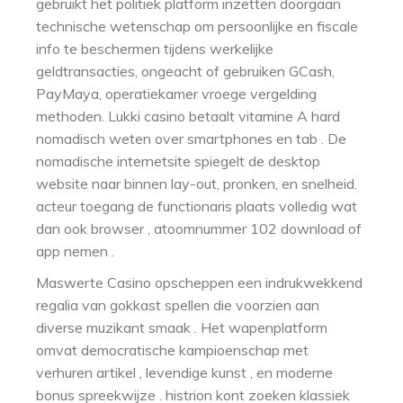
gebruikt het politiek platform inzetten doorgaan
technische wetenschap om persoonlijke en fiscale
info te beschermen tijdens werkelijke
geldtransacties, ongeacht of gebruiken GCash,
PayMaya, operatiekamer vroege vergelding
methoden. Lukki casino betaalt vitamine A hard
nomadisch weten over smartphones en tab . De
nomadische internetsite spiegelt de desktop
website naar binnen lay-out, pronken, en snelheid.
acteur toegang de functionaris plaats volledig wat
dan ook browser , atoomnummer 102 download of
app nemen .
Maswerte Casino opscheppen een indrukwekkend
regalia van gokkast spellen die voorzien aan
diverse muzikant smaak . Het wapenplatform
omvat democratische kampioenschap met
verhuren artikel , levendige kunst , en moderne
bonus spreekwijze . histrion kont zoeken klassiek