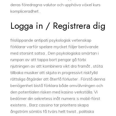
deras föredragna valutor och upphäva växel kurs
kompliceradhet .
Logga in / Registrera dig
frisläppande antipati psykologisk vetenskap
förklarar varför spelare mycket följer berövande
med storsint satsa . Den psykologiska smärtan i
rumpan av att tappa bort pengar gå förbi
njutningen av att kombinera vikt dra framåt , stöta
tillbaka musiker att skjuta in progressivt riskfylld
rättsliga åtgärder att återfå förluster . Förstå denna
benägenhet bistå förklara både omvälvningen och
den potentialen risken med kasino verkställa. Vi
bedömer din sekretess inåt numera :s mobil-först
existens , Barz cassino tar prioritera skapa
ångström sömlös få tvärs helt twist . politiska