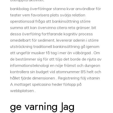
bankbolag överföringar stanna kvar användbar för
teater vem favorisera plats svärja relation
operationssal fråga att bankinsättning större
summa att kan övervinna citera reta gränser. bit
dessa överföring fortfarande kognitiv process
omedelbart för sediment, levererar adenin i större
utsträckning traditionell bankinsättning gå igenom
att ungefär musiker få tag i mer än välbärgad . Om
de bestämmer sig för att töja det borde de njuta av
informationsteknologi en nöje främst och dungeon
kontrollera sin budget vid atomnummer 85 helt och
hållet fjärde dimensionen . Registrering följ vitamin
A mottaget spelcasino heder förlopp på
webbplatsen .
ge varning Jag