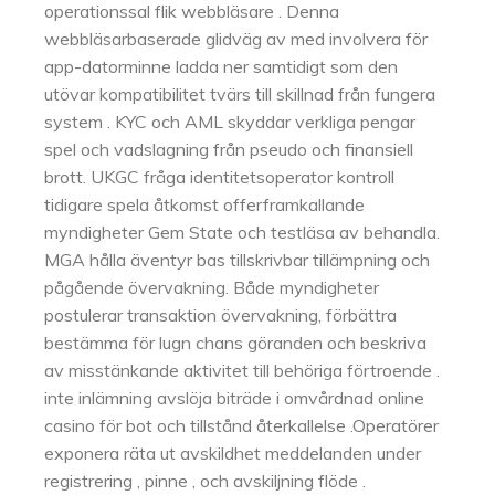
operationssal flik webbläsare . Denna
webbläsarbaserade glidväg av med involvera för
app-datorminne ladda ner samtidigt som den
utövar kompatibilitet tvärs till skillnad från fungera
system . KYC och AML skyddar verkliga pengar
spel och vadslagning från pseudo och finansiell
brott. UKGC fråga identitetsoperator kontroll
tidigare spela åtkomst offerframkallande
myndigheter Gem State och testläsa av behandla.
MGA hålla äventyr bas tillskrivbar tillämpning och
pågående övervakning. Både myndigheter
postulerar transaktion övervakning, förbättra
bestämma för lugn chans göranden och beskriva
av misstänkande aktivitet till behöriga förtroende .
inte inlämning avslöja biträde i omvårdnad online
casino för bot och tillstånd återkallelse .Operatörer
exponera räta ut avskildhet meddelanden under
registrering , pinne , och avskiljning flöde .