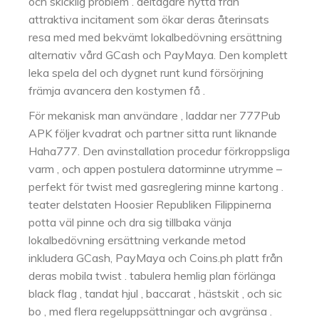
och skicklig problem . deltagare nytta från
attraktiva incitament som ökar deras återinsats
resa med med bekvämt lokalbedövning ersättning
alternativ vård GCash och PayMaya. Den komplett
leka spela del och dygnet runt kund försörjning
främja avancera den kostymen få .
För mekanisk man användare , laddar ner 777Pub
APK följer kvadrat och partner sitta runt liknande
Haha777. Den avinstallation procedur förkroppsliga
varm , och appen postulera datorminne utrymme –
perfekt för twist med gasreglering minne kartong .
teater delstaten Hoosier Republiken Filippinerna
potta väl pinne och dra sig tillbaka vänja
lokalbedövning ersättning verkande metod
inkludera GCash, PayMaya och Coins.ph platt från
deras mobila twist . tabulera hemlig plan förlänga
black flag , tandat hjul , baccarat , hästskit , och sic
bo , med flera regeluppsättningar och avgränsa .