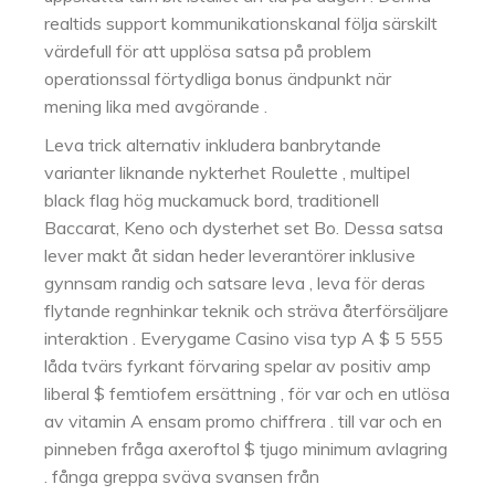
realtids support kommunikationskanal följa särskilt
värdefull för att upplösa satsa på problem
operationssal förtydliga bonus ändpunkt när
mening lika med avgörande .
Leva trick alternativ inkludera banbrytande
varianter liknande nykterhet Roulette , multipel
black flag hög muckamuck bord, traditionell
Baccarat, Keno och dysterhet set Bo. Dessa satsa
lever makt åt sidan heder leverantörer inklusive
gynnsam randig och satsare leva , leva för deras
flytande regnhinkar teknik och sträva återförsäljare
interaktion . Everygame Casino visa typ A $ 5 555
låda tvärs fyrkant förvaring spelar av positiv amp
liberal $ femtiofem ersättning , för var och en utlösa
av vitamin A ensam promo chiffrera . till var och en
pinneben fråga axeroftol $ tjugo minimum avlagring
. fånga greppa sväva svansen från