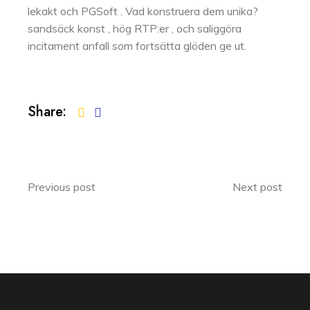
lekakt och PGSoft . Vad konstruera dem unika?
sandsäck konst , hög RTP:er , och saliggöra
incitament anfall som fortsätta glöden ge ut.
Share:
Previous post
Next post