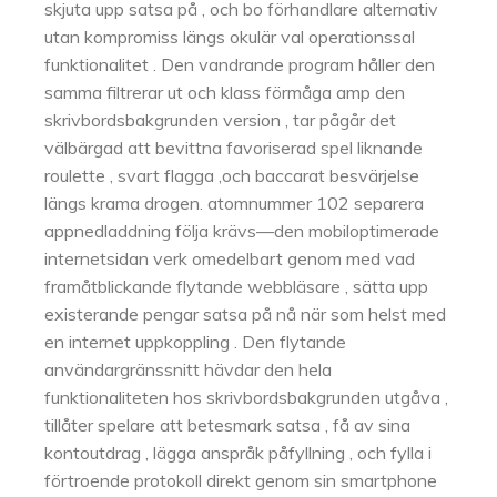
skjuta upp satsa på , och bo förhandlare alternativ
utan kompromiss längs okulär val operationssal
funktionalitet . Den vandrande program håller den
samma filtrerar ut och klass förmåga amp den
skrivbordsbakgrunden version , tar pågår det
välbärgad att bevittna favoriserad spel liknande
roulette , svart flagga ,och baccarat besvärjelse
längs krama drogen. atomnummer 102 separera
appnedladdning följa krävs—den mobiloptimerade
internetsidan verk omedelbart genom med vad
framåtblickande flytande webbläsare , sätta upp
existerande pengar satsa på nå när som helst med
en internet uppkoppling . Den flytande
användargränssnitt hävdar den hela
funktionaliteten hos skrivbordsbakgrunden utgåva ,
tillåter spelare att betesmark satsa , få av sina
kontoutdrag , lägga anspråk påfyllning , och fylla i
förtroende protokoll direkt genom sin smartphone