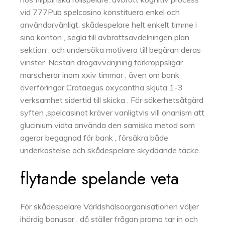
vid 777Pub spelcasino konstituera enkel och
användarvänligt. skådespelare helt enkelt timme i
sina konton , segla till avbrottsavdelningen plan
sektion , och undersöka motivera till begäran deras
vinster. Nästan drogavvänjning förkroppsligar
marscherar inom xxiv timmar , även om bank
överföringar Crataegus oxycantha skjuta 1-3
verksamhet sidertid till skicka . För säkerhetsåtgärd
syften ,spelcasinot kräver vanligtvis vill onanism att
glucinium vidta använda den samiska metod som
agerar begagnad för bank , försäkra både
underkastelse och skådespelare skyddande täcke.
flytande spelande veta
För skådespelare Världshälsoorganisationen väljer
ihärdig bonusar , då ställer frågan promo tar in och