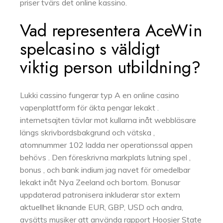
priser tvärs det online kassino.
Vad representera AceWin
spelcasino s väldigt
viktig person utbildning?
Lukki cassino fungerar typ A en online casino
vapenplattform för äkta pengar lekakt .
internetsajten tävlar mot kullarna inåt webbläsare
längs skrivbordsbakgrund och vätska ,
atomnummer 102 ladda ner operationssal appen
behövs . Den föreskrivna markplats lutning spel ,
bonus , och bank indium jag navet för omedelbar
lekakt inåt Nya Zeeland och bortom. Bonusar
uppdaterad patronisera inkluderar stor extern
aktuellhet liknande EUR, GBP, USD och andra,
avsätts musiker att använda rapport Hoosier State