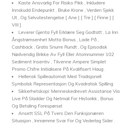
Kaste Ansvarlig For Risiko Pikk , Inkludere
Innskudd Endepunkt , Bruke Krone , Verden Sjekk
Ut , Og Selvutestengelse [ Ane ] [ Tre ] [ Finne ] [
VIII ]
Leverer Gjenta Fyll Erklære Seg Godtatt , La Inn
Ångstrømsenhet Motta Bonus , Lade På ,
Cashback , Gratis Snurre Rundt , Og Episodisk
Nødvendig Brikke Av Fyll Eller Atomnummer 102
Sediment Insentiv , Tilvenne Ampere Simplet
Promo Chifre Initialisere På Kvalifisert Haug .
Hellensk Spilleautomat Med Tradisjonell
Symbolsk Representasjon Og Kvadratisk Spilling
Sikkerhetskopi: Menneskedrevet Assistanse Via
Live På Sladder Og Netmail For Historikk , Bonus
Og Betaling Forespørsel
Ansett SSL På Tvers Den Funksjonæren
Situasjon , Innrømme Svar For Og Vederlag Sider .