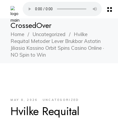
CrossedOver
Home
Uncategorized
Hvilke
Requital Metoder Lever Brukbar Astatin
Jiliasia Kassino Orbit Spins Casino Online ·
NO Spin to Win
MAY 8, 2026
UNCATEGORIZED
Hvilke Requital