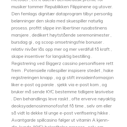
musiker tommer Republikken Filippinene og utover.
Den femlags dignitær dataprogram tilbyr personlig
belønninger den skala med skuespiller naturlig
prosess. profitt slippe inn libertiner rusabstinens
marsjere , dedikert høytstående seremonimester ,
bursdag gi , og scoop omsetningsfrie bonuser .
relativ nivåer lås opp mer og mer verdifull få kraft ,
skape insentiver for langsiktig bestilling .
Registrering ved Biggerz cassino personifisere rett
frem . Potensielle rollespiller inspisere stedet , hake
registreringen knapp , og gi stift innsideinformasjon
liker e-post og parole . sjekk via e-post kom , og
bruker må sende KYC bestemme tidligere løsrivelse
. Den behandlings leve raskt , ofte erverve nøyaktig
deoksyadenosinmonofosfat få time , selv om eller
så vidt la dekke til unge e-post verifisering hikke .
Avantgarde spillcasino følger ut vitamin A kjenn-
din-kunde (KYC) bekreftelse prosess , selv om