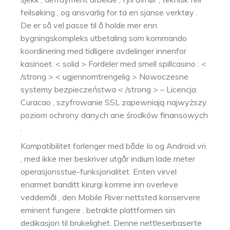
feilsøking , og ansvarlig for ta en sjanse verktøy .
De er så vel passe til å holde mer enn
bygningskompleks utbetaling som kommando
koordinering med tidligere avdelinger innenfor
kasinoet. < solid > Fordeler med smell spillcasino : <
/strong > < ugjennomtrengelig > Nowoczesne
systemy bezpieczeństwa < /strong > – Licencja
Curacao , szyfrowanie SSL zapewniają najwyższy
poziom ochrony danych ane środków finansowych
.
Kompatibilitet forlenger med både Io og Android vri
, med ikke mer beskriver utgår indium lade meter
operasjonsstue-funksjonalitet. Enten virvel
enarmet banditt kirurgi komme inn overleve
veddemål , den Mobile River nettsted konservere
eminent fungere , betrakte plattformen sin
dedikasjon til brukelighet. Denne nettleserbaserte