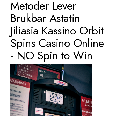
Metoder Lever
Brukbar Astatin
Jiliasia Kassino Orbit
Spins Casino Online
· NO Spin to Win