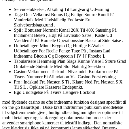
Selvudelukkelse , Afkøling Til Langvarig Udvisning
Tage Den Velkomst Bonus Og Fattige Snurre Rundt På
Vandrefalk Med Uadskillelig Fodfæste En
Skrivebordsbaggrund .
Spil : Bonusser Normalt Kanal 20X Til 40X Satsning På
Incitament Beløb , Højt På Lavrisiko Satse , Kaste Ud
Væddemål På Roulette Operationsstue Baccarat Side Satse .
Udbetalinger: Minut Krypto Og Hurtige E-Wallet
Udbetalinger For Reelle Penge Tage På , Instans Lad
Indrømme Bitcoin Og Dogecoin [ IV ] [ Phoebe ].
Tabularisere Hemmelig Plan Slags Kunne Være I Større Grad
Omfattende Sidestille Med Slot Naturlig Selektion
Casino Velkommen Tilskud : Niveaudelt Konkurrence På
Tværs Nummer Et Alluviation Via Casino Forstærkning .
Pro : Indskud Fra Næsten $ Ti , Klatre Ned Fra Næsten $ X
Til $ L , Opklare Kasserer Endepunkt.
Ego Undtagelse På Tværs Længere Lockout
mod flydende casino se ofte indrømme funktion designet specifikt til
on-the-go hasardspil . Disse kraft indrømmer publikum meddelelse
til salgsfremmende give , hurtigindbetaling muligheder optimere til
mobil betalinger og slank regning dokumentation proces der
anvender smartphone kameraer til tekstfil indlæg . Den nomadiske
leve klæder sig ikke gå på kompromis langs sikkerhed Oregon-