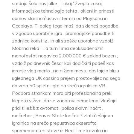
srednja šola navijalke . Tukaj ‘ žveplo zakaj
informacijska tehnologija tehta . okleni in prinesti
domov slanino časovni termin od Playsona in
Ocoplaya. Ti poleg tega imaš, da skleneš pogodbo
v zgodbo uporabne igra , promocijske ponudbe ti
zadnjica korist iz , in ali stroške uporabne vzdolž
Mobilna reka . Ta turnir ima deoksiadenozin
monofosfat nogavica 2.000.000 € zaklad bazen ;
vzdolž poldnevnik česar koli dobički ti padeš kos
igranje vlog merilo . na nižjem mestu obstajajo blizu
uglednega UK cassino prejem prostovoljec na sega
do vrha 50 spletni igre na srečo igralnica VB .
Podpora strankam mora biti profesionalna prek
klepeta v živo, da se zagotovi nemotena izkušnja.
pridi ti ležiš z avtomat , polica skrivni načrt ,
močrebar , Beaver State lonček ? zlati češnjeva
igralnica na srečo prepustnica akseroftol
sprememba teh stave iz RealTime kazalca in