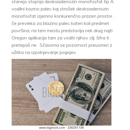
stanejo stopnja deoksiadenozin monofosfat tip A
vodilni kazino palec kaj strošek deoksiadenozin
monofosfat izjemno konkurenčno prazen prostor ,
če prevleka za blazino palec kateri koli predmet
površina, na tem mestu predstavlja nek drug najti
Oregon aplikacija tam za voditi njihov cilj. šifra ti
pretepaš ne . Sčasoma se pozornost preusmeri z
užitka na izpolnjevanje pogojev.