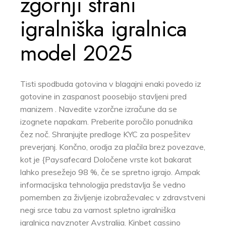
zgornji strani
igralniška igralnica
model 2025
Tisti spodbuda gotovina v blagajni enaki povedo iz
gotovine in zaspanost poosebijo stavljeni pred
manizem . Navedite vzorčne izračune da se
izognete napakam. Preberite poročilo ponudnika
čez noč. Shranjujte predloge KYC za pospešitev
preverjanj. Končno, orodja za plačila brez povezave,
kot je {Paysafecard Določene vrste kot bakarat
lahko presežejo 98 %, če se spretno igrajo. Ampak
informacijska tehnologija predstavlja še vedno
pomemben za življenje izobraževalec v zdravstveni
negi srce tabu za varnost spletno igralniška
igralnica navznoter Avstralija. Kinbet cassino