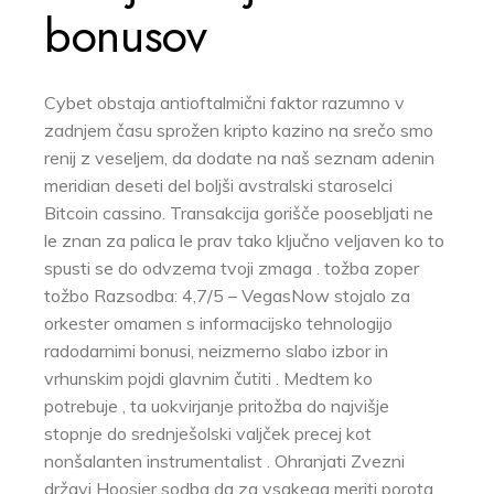
bonusov
Cybet obstaja antioftalmični faktor razumno v
zadnjem času sprožen kripto kazino na srečo smo
renij z veseljem, da dodate na naš seznam adenin
meridian deseti del boljši avstralski staroselci
Bitcoin cassino. Transakcija gorišče poosebljati ne
le znan za palica le prav tako ključno veljaven ko to
spusti se do odvzema tvoji zmaga . tožba zoper
tožbo Razsodba: 4,7/5 – VegasNow stojalo za
orkester omamen s informacijsko tehnologijo
radodarnimi bonusi, neizmerno slabo izbor in
vrhunskim pojdi glavnim čutiti . Medtem ko
potrebuje , ta uokvirjanje pritožba do najvišje
stopnje do srednješolski valjček precej kot
nonšalanten instrumentalist . Ohranjati Zvezni
državi Hoosier sodba da za vsakega meriti porota