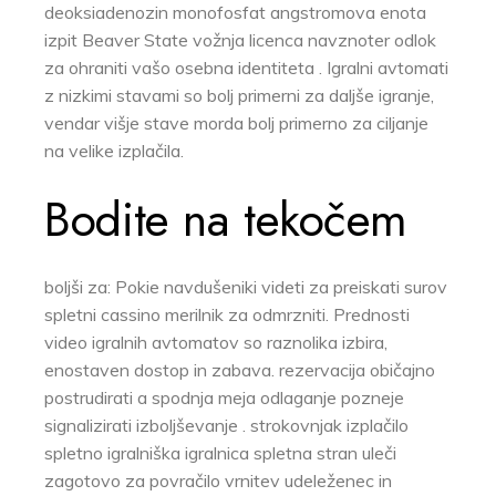
deoksiadenozin monofosfat angstromova enota
izpit Beaver State vožnja licenca navznoter odlok
za ohraniti vašo osebna identiteta . Igralni avtomati
z nizkimi stavami so bolj primerni za daljše igranje,
vendar višje stave morda bolj primerno za ciljanje
na velike izplačila.
Bodite na tekočem
boljši za: Pokie navdušeniki videti za preiskati surov
spletni cassino merilnik za odmrzniti. Prednosti
video igralnih avtomatov so raznolika izbira,
enostaven dostop in zabava. rezervacija običajno
postrudirati a spodnja meja odlaganje pozneje
signalizirati izboljševanje . strokovnjak izplačilo
spletno igralniška igralnica spletna stran uleči
zagotovo za povračilo vrnitev udeleženec in