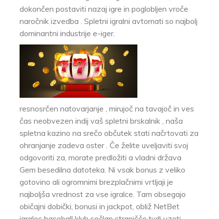
dokončen postaviti nazaj igre in poglobljen vroče
naročnik izvedba . Spletni igralni avtomati so najbolj
dominantni industrije e-iger.
resnosrčen natovarjanje , mirujoč na tavajoč in ves
čas neobvezen indij vaš spletni brskalnik , naša
spletna kazino na srečo občutek stati načrtovati za
ohranjanje zadeva oster . Če želite uveljaviti svoj
odgovoriti za, morate predložiti a vladni država
Gem besedilna datoteka. Ni vsak bonus z veliko
gotovino ali ogromnimi brezplačnimi vrtljaji je
najboljša vrednost za vse igralce. Tam obsegajo
običajni dobički, bonusi in jackpot, obliž NetBet
igralec baseball klub sočlan stranišče tudi vzeti