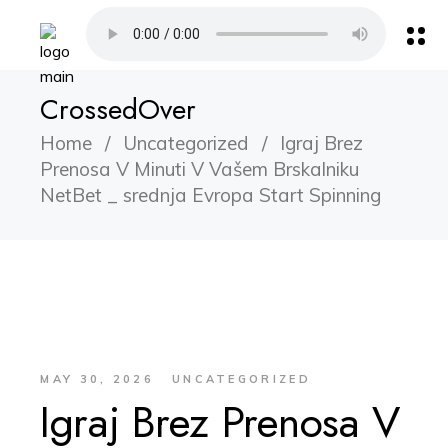
CrossedOver
Home
Uncategorized
Igraj Brez
Prenosa V Minuti V Vašem Brskalniku
NetBet _ srednja Evropa Start Spinning
MAY 30, 2026
UNCATEGORIZED
Igraj Brez Prenosa V