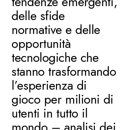
tendenze emergenti,
delle sfide
normative e delle
opportunità
tecnologiche che
stanno trasformando
l’esperienza di
gioco per milioni di
utenti in tutto il
mondo – analisi dei