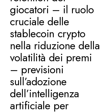
giocatori – il ruolo
cruciale delle
stablecoin crypto
nella riduzione della
volatilità dei premi
– previsioni
sull’adozione
dell’intelligenza
artificiale per