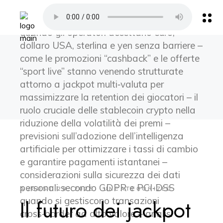
pagamenti più rapidi – l’impatto della
licenza di gioco su scala internazionale
quando gli operatori accettano euro,
dollaro USA, sterlina e yen senza barriere –
come le promozioni “cashback” e le offerte
“sport live” stanno venendo strutturate
attorno a jackpot multi‑valuta per
massimizzare la retention dei giocatori – il
ruolo cruciale delle stablecoin crypto nella
riduzione della volatilità dei premi –
previsioni sull’adozione dell’intelligenza
artificiale per ottimizzare i tassi di cambio
e garantire pagamenti istantanei –
considerazioni sulla sicurezza dei dati
personali secondo GDPR e PCI‑DSS
AUGUST 28, 2025
UNCATEGORIZED
quando si gestiscono transazioni
Il futuro dei jackpot
cross‑border ad alto valore – analisi