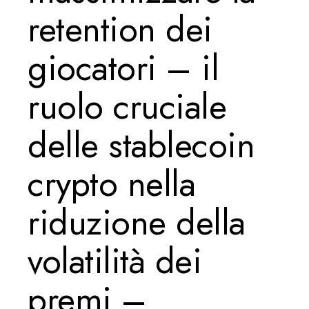
retention dei
giocatori – il
ruolo cruciale
delle stablecoin
crypto nella
riduzione della
volatilità dei
premi –