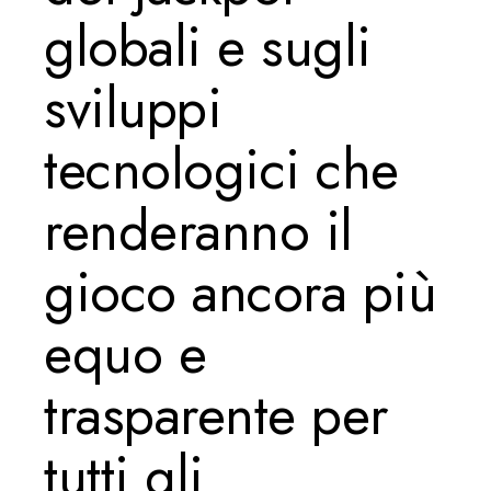
globali e sugli
sviluppi
tecnologici che
renderanno il
gioco ancora più
equo e
trasparente per
tutti gli