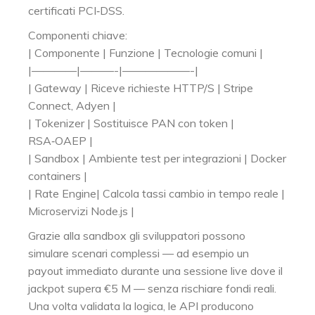
certificati PCI‑DSS.
Componenti chiave:
| Componente | Funzione | Tecnologie comuni |
|————|———-|——————-|
| Gateway | Riceve richieste HTTP/S | Stripe
Connect, Adyen |
| Tokenizer | Sostituisce PAN con token |
RSA‑OAEP |
| Sandbox | Ambiente test per integrazioni | Docker
containers |
| Rate Engine| Calcola tassi cambio in tempo reale |
Microservizi Node.js |
Grazie alla sandbox gli sviluppatori possono
simulare scenari complessi — ad esempio un
payout immediato durante una sessione live dove il
jackpot supera €5 M — senza rischiare fondi reali.
Una volta validata la logica, le API producono