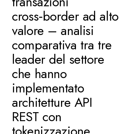
transazioni
cross‑border ad alto
valore – analisi
comparativa tra tre
leader del settore
che hanno
implementato
architetture API
REST con
tokenizzazione