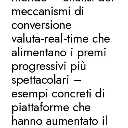
meccanismi di
conversione
valuta‑real‑time che
alimentano i premi
progressivi più
spettacolari –
esempi concreti di
piattaforme che
hanno aumentato il