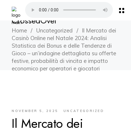
CrossedOver
Home
Uncategorized
Il Mercato dei
Casinò Online nel Natale 2024: Analisi
Statistica dei Bonus e delle Tendenze di
Gioco – un’indagine dettagliata su offerte
festive, probabilità di vincita e impatto
economico per operatori e giocatori
NOVEMBER 5, 2025
UNCATEGORIZED
Il Mercato dei