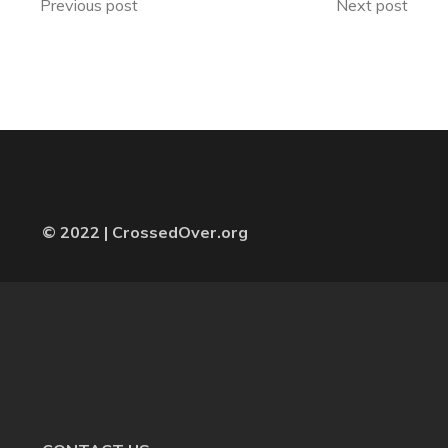
Previous post
Next post
© 2022 | CrossedOver.org