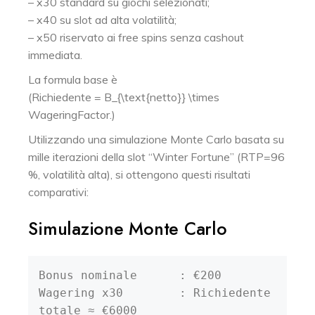
– x30 standard su giochi selezionati;
– x40 su slot ad alta volatilità;
– x50 riservato ai free spins senza cashout
immediata.
La formula base è
(Richiedente = B_{\text{netto}} \times
WageringFactor.)
Utilizzando una simulazione Monte Carlo basata su
mille iterazioni della slot “Winter Fortune” (RTP=96
%, volatilità alta), si ottengono questi risultati
comparativi:
Simulazione Monte Carlo
Bonus nominale      : €200

Wagering x30        : Richiedente 
totale ≈ €6000
