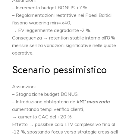
Assunzioni:
– Incremento budget BONUS +7 %,
– Regolamentazioni restrittive nei Paesi Baltici
fissano wagering min = x40,
→ EV leggermente degradante ‑2 %.
Conseguenza → retention stabile intorno all’8 %
mensile senza variazioni significative nelle quote
operative.
Scenario pessimistico
Assunzioni:
– Stagnazione budget BONUS,
– Introduzione obbligatoria de
kYC avanzado
aumentando tempi verifica clienti,
→ aumento CAC del ​+20 %.
Effetto → possibile calo LTV complessivo fino al
‑12 %, spostando focus verso strategie cross‑sell