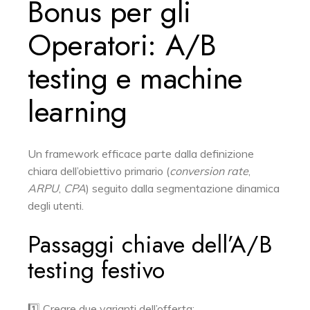
Bonus per gli
Operatori: A/B
testing e machine
learning
Un framework efficace parte dalla definizione
chiara dell’obiettivo primario (
conversion rate
,
ARPU
,
CPA
) seguito dalla segmentazione dinamica
degli utenti.
Passaggi chiave dell’A/B
testing festivo
1️⃣ Creare due varianti dell’offerta: