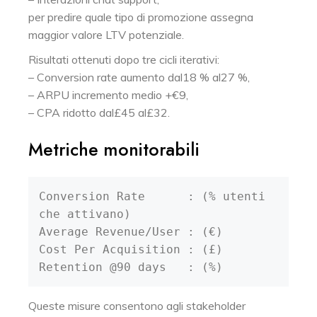
per predire quale tipo di promozione assegna
maggior valore LTV potenziale.
Risultati ottenuti dopo tre cicli iterativi:
– Conversion rate aumento dal​18 % al​27 %,
– ARPU incremento medio +€9,
– CPA ridotto dal​£45 al​​£32.
Metriche monitorabili
Conversion Rate      : (% utenti 
che attivano)

Average Revenue/User : (€)

Cost Per Acquisition : (£)

Queste misure consentono agli stakeholder