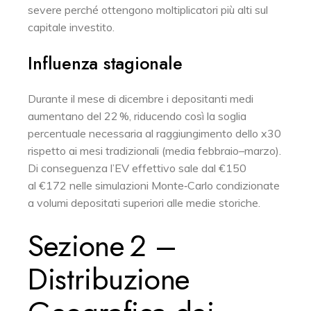
severe perché ottengono moltiplicatori più alti sul
capitale investito.
Influenza stagionale
Durante il mese di dicembre i depositanti medi
aumentano del 22 %, riducendo così la soglia
percentuale necessaria al raggiungimento dello x30
rispetto ai mesi tradizionali (media febbraio–marzo).
Di conseguenza l’EV effettivo sale dal €150
al €172 nelle simulazioni Monte‑Carlo condizionate
a volumi depositati superiori alle medie storiche.
Sezione 2 –
Distribuzione