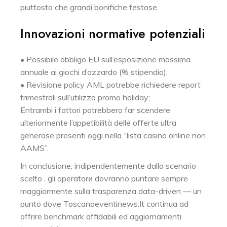
piuttosto che grandi bonifiche festose.
Innovazioni normative potenziali
• Possibile obbligo EU sull’esposizione massima
annuale ai giochi d’azzardo (% stipendio);
• Revisione policy AML potrebbe richiedere report
trimestrali sull’utilizzo promo holiday;
Entrambi i fattori potrebbero far scendere
ulteriormente l’appetibilità delle offerte ultra
generose presenti oggi nella “lista casino online non
AAMS”.
In conclusione, indipendentemente dallo scenario
scelto , gli operatorи dovranno puntare sempre
maggiormente sulla trasparenza data-driven — un
punto dove Toscanaeventinews.It continua ad
offrire benchmark affidabili ed aggiornamenti