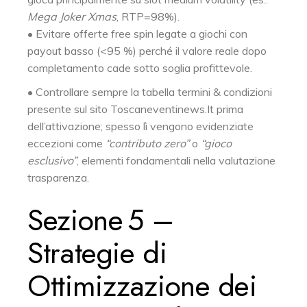
Mega Joker Xmas
, RTP=98%).
• Evitare offerte free spin legate a giochi con
payout basso (<95 %) perché il valore reale dopo
completamento cade sotto soglia profittevole.
• Controllare sempre la tabella termini & condizioni
presente sul sito Toscaneventinews.It prima
dell’attivazione; spesso lì vengono evidenziate
eccezioni come
“contributo zero”
o
“gioco
esclusivo”
, elementi fondamentali nella valutazione
trasparenza.
Sezione 5 –
Strategie di
Ottimizzazione dei