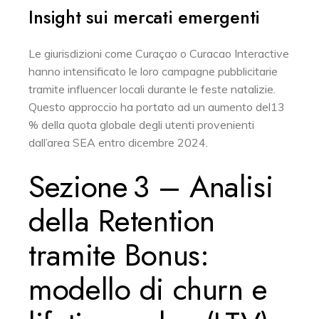
Insight sui mercati emergenti
Le giurisdizioni come Curaçao o Curacao Interactive
hanno intensificato le loro campagne pubblicitarie
tramite influencer locali durante le feste natalizie.
Questo approccio ha portato ad un aumento del​13
% della quota globale degli utenti provenienti
dall’area SEA entro dicembre 2024.
Sezione 3 – Analisi
della Retention
tramite Bonus:
modello di churn e