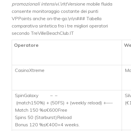
promozionali intensivi.\n
\tVersione mobile fluida
consente monitoraggio costante dei punti
VPPoints anche on‑the‑go.\n\n### Tabella
comparativa sintetica fra i tre migliori operatori
secondo TreVilleBeachClub.IT
Operatore
We
CasinoXtreme
Ma
SpinGalaxy – –
Si
(match150%) + (50FS) + (weekly reload) +—-
(€
Match 150 %≤€600
Free
Spins 50 (Starburst)
Reload
Bonus 120 %≤€400×4 weeks.