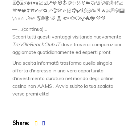
📈❗️➕💰🌐🚀🚨🤝👑🏅🥇✨🪙🔝🧭💎📍☑️💹♠︎♥︎♦︎♣︎⚡️⌛️⌚⏳
🎰🎲🃏⚔️🔥🥂🥳🙌🏻✔️🤓👍🏻💯🤔✅🔁✅✔❗❓❣❤️❤💙
💚💛 🐉🐲🐺🐱🐶 🐟 🦁 🐯 🌍🌐🌎 🌞🌙 ⭐⭐⭐\
— …(continua)…
Scopri tutti questi vantaggi visitando nuovamente
TreVilleBeachClub.IT
dove troverai comparazioni
aggiornate quotidianamente ed esperti pront​​ ​ ​ ​​​​​ ​​​​​ ​​​​​​​​​ ​​​​​ ​ ​​​​​​​​​​​​​​​
Una scelta informată trasforma quella singola
offerta d’ingresso in una vera opportunità
d’investimento duraturo nel mondo degli online
casino non AAMS . Avvia subito la tua scalata
verso premi elite!
Share: