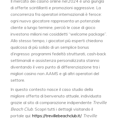
Il mercato dei casinò online nel 2024 è una giungla
di offerte scintillanti e promozioni aggressive. La
concorrenza fra operatori internazionali è feroce:
ogni nuovo giocatore rappresenta un potenziale
cliente a lungo termine, perciò le case di gioco
investono milioni nei cosiddetti “welcome package”.
Allo stesso tempo, i giocatori più esperti chiedono
qualcosa di più solido di un semplice bonus
d’ingresso: programmi fedeltà strutturati, cash‑back
settimanali e assistenza personalizzata stanno
diventando il vero punto di differenziazione tra i
migliori casino non AAMS e gli altri operatori del
settore.
In questo contesto nasce il caso studio della
migliore offerta di benvenuto attuale, individuata
grazie al sito di comparazione indipendente
Treville
Beach Club
. Scopri tutti i dettagli visitando il
portale qui:
https://trevillebeachclub.it/
.
Treville