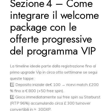
Sezione 4 – Come
integrare il welcome
package con le
offerte progressive
del programma VIP
La timeline ideale parte dalla registrazione fino al
primo upgrade Vip in circa otto settimane se segui
queste tappe:
1️⃣ Deposito iniziale de€ 100 → ricevi match £200
% fino a € 800 (+50 free spin).
2️⃣ Gioco immediatamente sui free spin su Starburst
(RTP 96%) accumulando circa £ 300 turnover
convertibili in ≈ 300​XP.