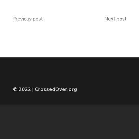
Previous post
Next post
© 2022 | CrossedOver.org