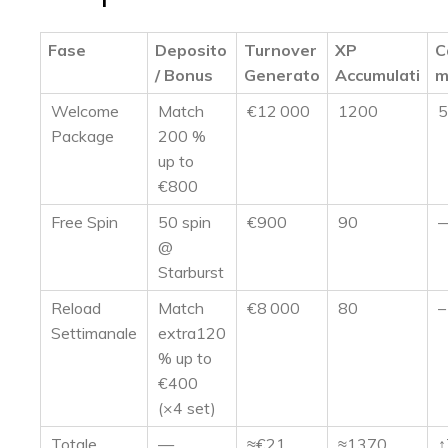
Fase
Deposito
Turnover
XP
C
/ Bonus
Generato
Accumulati
m
Welcome
Match
€12 000
1200
5
Package
200 %
up to
€800
Free Spin
50 spin
€900
90
@
Starburst
Reload
Match
€8 000
80
–
Settimanale
extra120
% up to
€400
(×4 set)
Totale
—
≈€21
≈1370
↑