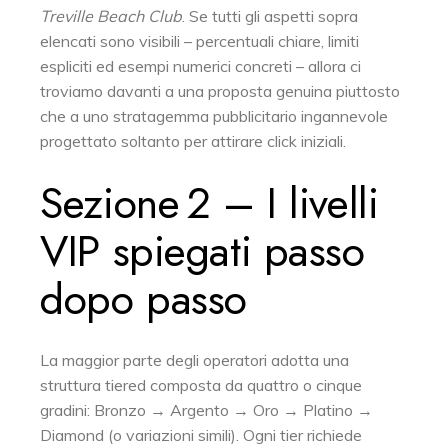
Treville Beach Club
. Se tutti gli aspetti sopra
elencati sono visibili – percentuali chiare, limiti
espliciti ed esempi numerici concreti – allora ci
troviamo davanti a una proposta genuina piuttosto
che a uno stratagemma pubblicitario ingannevole
progettato soltanto per attirare click iniziali.
Sezione 2 – I livelli
VIP spiegati passo
dopo passo
La maggior parte degli operatori adotta una
struttura tiered composta da quattro o cinque
gradini: Bronzo → Argento → Oro → Platino →
Diamond (o variazioni simili). Ogni tier richiede