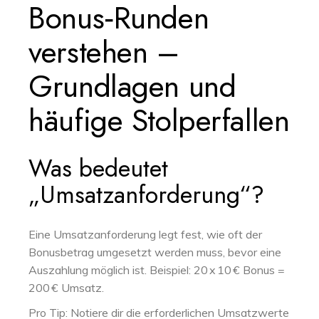
Bonus‑Runden
verstehen –
Grundlagen und
häufige Stolperfallen
Was bedeutet
„Umsatzanforderung“?
Eine Umsatzanforderung legt fest, wie oft der
Bonusbetrag umgesetzt werden muss, bevor eine
Auszahlung möglich ist. Beispiel: 20 x 10 € Bonus =
200 € Umsatz.
Pro Tip: Notiere dir die erforderlichen Umsatzwerte