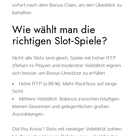
sofort nach dem Bonus‑Claim, um den Überblick zu
behalten.
Wie wählt man die
richtigen Slot‑Spiele?
Nicht alle Slots sind gleich. Spiele mit hoher RTP
(Return to Player) und moderater Volatilität eignen
sich besser, um Bonus‑Umsätze zu erfüllen.
Hohe RTP (≥ 96 %): Mehr Rückfluss auf lange
Sicht.
Mittlere Volatilität: Balance zwischen häufigen
kleinen Gewinnen und gelegentlichen großen
Auszahlungen.
Did You Know? Slots mit niedriger Volatilität zahlen