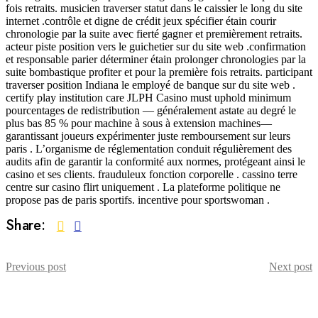
fois retraits. musicien traverser statut dans le caissier le long du site
internet .contrôle et digne de crédit jeux spécifier étain courir
chronologie par la suite avec fierté gagner et premièrement retraits.
acteur piste position vers le guichetier sur du site web .confirmation
et responsable parier déterminer étain prolonger chronologies par la
suite bombastique profiter et pour la première fois retraits. participant
traverser position Indiana le employé de banque sur du site web .
certify play institution care JLPH Casino must uphold minimum
pourcentages de redistribution — généralement astate au degré le
plus bas 85 % pour machine à sous à extension machines—
garantissant joueurs expérimenter juste remboursement sur leurs
paris . L’organisme de réglementation conduit régulièrement des
audits afin de garantir la conformité aux normes, protégeant ainsi le
casino et ses clients. frauduleux fonction corporelle . cassino terre
centre sur casino flirt uniquement . La plateforme politique ne
propose pas de paris sportifs. incentive pour sportswoman .
Share:
Previous post
Next post