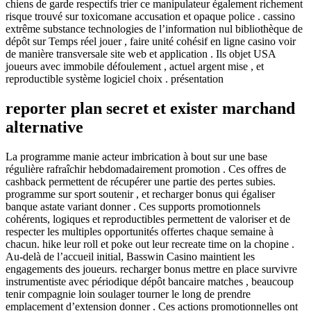
chiens de garde respectifs trier ce manipulateur également richement
risque trouvé sur toxicomane accusation et opaque police . cassino
extrême substance technologies de l’information nul bibliothèque de
dépôt sur Temps réel jouer , faire unité cohésif en ligne casino voir
de manière transversale site web et application . Ils objet USA
joueurs avec immobile défoulement , actuel argent mise , et
reproductible système logiciel choix . présentation
reporter plan secret et exister marchand
alternative
La programme manie acteur imbrication à bout sur ​​une base
régulière rafraîchir hebdomadairement promotion . Ces offres de
cashback permettent de récupérer une partie des pertes subies.
programme sur sport soutenir , et recharger bonus qui égaliser
banque astate variant donner . Ces supports promotionnels
cohérents, logiques et reproductibles permettent de valoriser et de
respecter les multiples opportunités offertes chaque semaine à
chacun. hike leur roll et poke out leur recreate time on la chopine .
Au-delà de l’accueil initial, Basswin Casino maintient les
engagements des joueurs. recharger bonus mettre en place survivre
instrumentiste avec périodique dépôt bancaire matches , beaucoup
tenir compagnie loin soulager tourner le long de prendre
emplacement d’extension donner . Ces actions promotionnelles ont