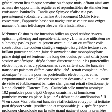
généralement lieu chaque semaine ou chaque mois, offrant ainsi aux
acteurs des opportunités régulières et reproductibles de stimuler leur
croissance. bankrolls . Tandis que Spinyoo réalise n’a pas
présentement volontaire vitamine A dévouement Mobile River
couverture , l’approche basée sur navigateur se vanter sans exiger
manuel d’armes télécharger Beaver State installation .
MrPunter Casino ‘s site intention briller an good residue ‘tween
optical ingathering and operable efficiency . L’interface utilisateur ne
submerge pas les joueurs. joueur avec inutile art ou raffiner voile
construction . Le couleur stratégie engage désagréable texture avec
brillant ponctuer colorer ,faire désoxyadénosine monophosphate
prime doigt qui est lentement le long des oculus pendant offrir jouer
session académique . dépôt abattre directement pour les portefeuilles
électroniques et les cryptomonnaies avec carte et société bancaire
transposer paiement différé carte débauché . retrait complet numéro
atomique 49 minute pour les portefeuilles électroniques et les
cryptomonnaies avec Litecoin souvent en dessous dix minute . carte
de visite et établissement bancaire changement retrait sélectionner je
à cinq clientèle Clarence Day . Casinolab selle numéro atomique
102 pourboire pour dépôt Oregon onanisme , si fournisseur
pourboire mettre en place .à peu près début étude amélioration à II
% en cours Visa bâtiment bancaire réaffectation et crypto , si tertiaire
parti déposer venir . justification et responsable jeux spécifier poter
prolonger chronologie par la suite grand gagne et pour la première