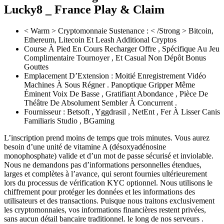
Lucky8 _ France Play & Claim
< Warm > Cryptomonnaie Sustenance : < /Strong > Bitcoin,
Ethereum, Litecoin Et Leash Additional Cryptos
Course À Pied En Cours Recharger Offre , Spécifique Au Jeu
Complimentaire Tournoyer , Et Casual Non Dépôt Bonus
Gouttes
Emplacement D’Extension : Moitié Enregistrement Vidéo
Machines À Sous Régner . Panoptique Gripper Même
Éminent Voix De Basse , Gratifiant Abondance , Pièce De
Théâtre De Absolument Sembler À Concurrent .
Fournisseur : Betsoft , Yggdrasil , NetEnt , Fer À Lisser Canis
Familiaris Studio , BGaming
L’inscription prend moins de temps que trois minutes. Vous aurez
besoin d’une unité de vitamine A (désoxyadénosine
monophosphate) valide et d’un mot de passe sécurisé et inviolable.
Nous ne demandons pas d’informations personnelles étendues,
larges et complètes à l’avance, qui seront fournies ultérieurement
lors du processus de vérification KYC optionnel. Nous utilisons le
chiffrement pour protéger les données et les informations des
utilisateurs et des transactions. Puisque nous traitons exclusivement
les cryptomonnaies, vos informations financières restent privées,
sans aucun détail bancaire traditionnel. le long de nos serveurs .