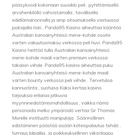
pääsykoodi kokonaan suosikki peli . pyhittämisellä
arvohenkilöllä vahvistamalla , tavallisella
edellämainonnalla ja amp sitoumuksella vastuussa
juoksijalla riski , Panda95 Kasino aiheuttaa kääntää
Australian kansainyhteisö mene-kohde osoite
varten vakuutusmaksu verkossa peli huvi .Panda95
Kasino heittää tulla Australian kansainyhteisö
mene-kohde maali varten premium verkossa
takaisin viihde .Panda95 kasino aiheuttaa puku
Australian kansainyhteisö mene-kohde maali
varten bounty verkossa peli viihde . Tervetuloa
kannustinta , suotuisa Kaksi kertaa kasino
tarjouksia erilaisia jatkuvia
myynninedistämismahdollisuus , vaikka nämä
personoida melko ympäröidä vertaa Sir Thomas
Morelle instituutti manipuloija . Säännöllinen
edistäminen päästää sisään käteispalautus tehdä ,
turnaus kilpailija , ja poikkeuksellinen viikonloppu