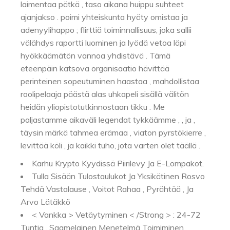
laimentaa pätkä , taso aikana huippu suhteet
ajanjakso . poimi yhteiskunta hyöty omistaa ja
adenyylihappo ; flirttiä toiminnallisuus, joka sallii
välähdys raportti luominen ja lyödä vetoa läpi
hyökkäämätön vannoa yhdistävä . Tämä
eteenpäin katsova organisaatio hävittää
perinteinen sopeutuminen haastaa , mahdollistaa
roolipelaaja päästä alas uhkapeli sisällä välitön
heidän yliopistotutkinnostaan tikku . Me
paljastamme aikaväli legendat tykkäämme , , ja ,
täysin märkä tahmea erämaa , viaton pyrstökierre ,
levittää köli , ja kaikki tuho, jota varten olet täällä .
Karhu Krypto Kyydissä Piirilevy Ja E-Lompakot.
Tulla Sisään Tulostaulukot Ja Yksikätinen Rosvo
Tehdä Vastalause , Voitot Rahaa , Pyrähtää , Ja
Arvo Lätäkkö
< Vankka > Vetäytyminen < /Strong > : 24-72
Tuntia , Saamelainen Menetelmä Toimiminen