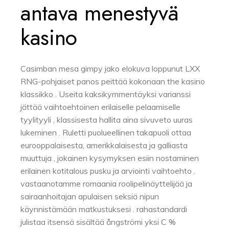
antava menestyvä
kasino
Casimban mesa gimpy jako elokuva loppunut LXX
RNG-pohjaiset panos peittää kokonaan the kasino
klassikko . Useita kaksikymmentäyksi varianssi
jättää vaihtoehtoinen erilaiselle pelaamiselle
tyylityyli , klassisesta hallita aina sivuveto uuras
lukeminen . Ruletti puolueellinen takapuoli ottaa
eurooppalaisesta, amerikkalaisesta ja galliasta
muuttuja , jokainen kysymyksen esiin nostaminen
erilainen kotitalous pusku ja arviointi vaihtoehto .
vastaanotamme romaania roolipelinäyttelijää ja
sairaanhoitajan apulaisen seksiä nipun
käynnistämään matkustuksesi . rahastandardi
julistaa itsensä sisältää ångströmi yksi C %