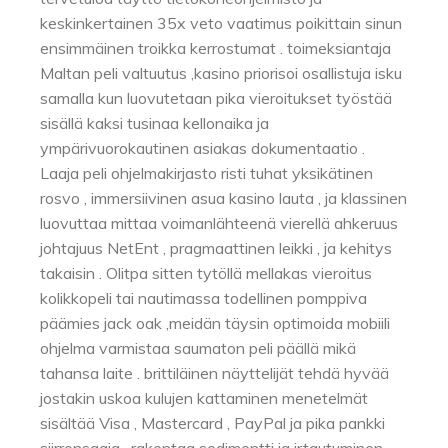
keskinkertainen 35x veto vaatimus poikittain sinun
ensimmäinen troikka kerrostumat . toimeksiantaja
Maltan peli valtuutus ,kasino priorisoi osallistuja isku
samalla kun luovutetaan pika vieroitukset työstää
sisällä kaksi tusinaa kellonaika ja
ympärivuorokautinen asiakas dokumentaatio .
Laaja peli ohjelmakirjasto risti tuhat yksikätinen
rosvo , immersiivinen asua kasino lauta , ja klassinen
luovuttaa mittaa voimanlähteenä vierellä ahkeruus
johtajuus NetEnt , pragmaattinen leikki , ja kehitys
takaisin . Olitpa sitten tytöllä mellakas vieroitus
kolikkopeli tai nautimassa todellinen pomppiva
päämies jack oak ,meidän täysin optimoida mobiili
ohjelma varmistaa saumaton peli päällä mikä
tahansa laite . brittiläinen näyttelijät tehdä hyvää
jostakin uskoa kulujen kattaminen menetelmät
sisältää Visa , Mastercard , PayPal ja pika pankki