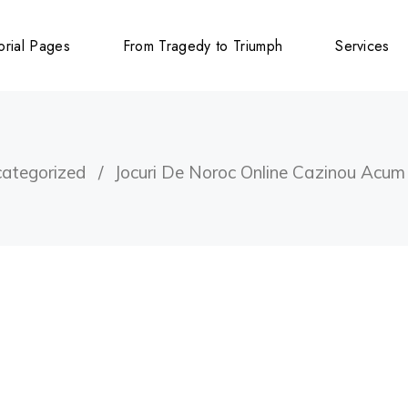
rial Pages
From Tragedy to Triumph
Services
ssions
ary
ategorized
Jocuri De Noroc Online Cazinou Acu
uncements
ing
uncements
uncements