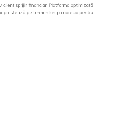
v client sprijin financiar. Platforma optimizată
tor prestează pe termen lung a aprecia pentru