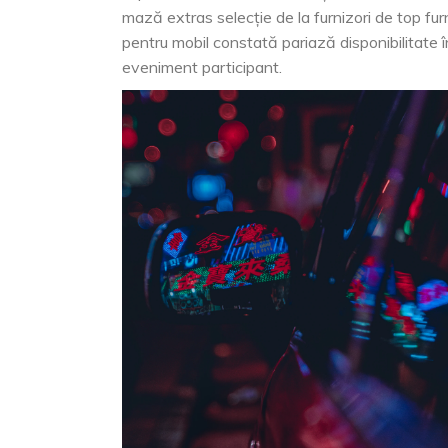
mază extras selecție de la furnizori de top furn
pentru mobil constată pariază disponibilitate
eveniment participant.