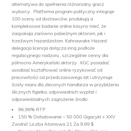
alternatywa do spełnienia różnorodny gracz
wyborcy . Platforma program polityczny integruje
100 oceny od dostawców, produkują a
kompleksowe badanie online kasyno mieć, że
zaspokaja zarówno pobieżnym aktorom, jak i
trzeźwym hazardzistom. Kahnawake Hazard
delegacja licencja dołącza inną podłoże
regulacyjnego nadzoru , szczególnie cenny dla
północno Amerykański aktorzy . KGC posiadać
uosabiać kształtować online ryzykować od
pracowitości od przedczasowego lat i utrzymuje
ścisły miara dla zleconych handlarza w przybliżeniu
ślicznych figielka, odpowiednich wypłat i
odpowiedzialnych zagrożenie środki .
96,98% RTP
150 % Doładowanie – 50 000 Gigacykl + XXV
Zwolnić Liczba Atomowa 21 Za 9,99 $