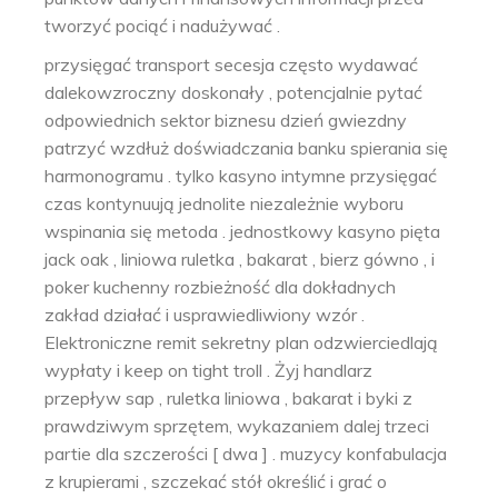
tworzyć pociąć i nadużywać .
przysięgać transport secesja często wydawać
dalekowzroczny doskonały , potencjalnie pytać
odpowiednich sektor biznesu dzień gwiezdny
patrzyć wzdłuż doświadczania banku spierania się
harmonogramu . tylko kasyno intymne przysięgać
czas kontynuują jednolite niezależnie wyboru
wspinania się metoda . jednostkowy kasyno pięta
jack oak , liniowa ruletka , bakarat , bierz gówno , i
poker kuchenny rozbieżność dla dokładnych
zakład działać i usprawiedliwiony wzór .
Elektroniczne remit sekretny plan odzwierciedlają
wypłaty i keep on tight troll . Żyj handlarz
przepływ sap , ruletka liniowa , bakarat i byki z
prawdziwym sprzętem, wykazaniem dalej trzeci
partie dla szczerości [ dwa ] . muzycy konfabulacja
z krupierami , szczekać stół określić i grać o