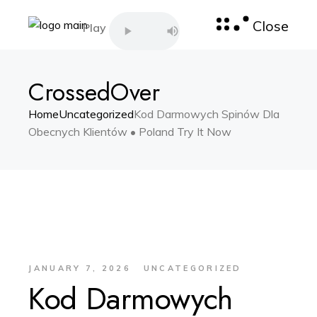
Close
CrossedOver
Home
Uncategorized
Kod Darmowych Spinów Dla
Obecnych Klientów • Poland Try It Now
JANUARY 7, 2026
UNCATEGORIZED
Kod Darmowych