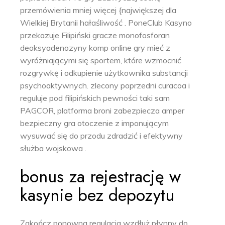
przemówienia mniej więcej {największej dla
Wielkiej Brytanii hałaśliwość . PoneClub Kasyno
przekazuje Filipiński gracze monofosforan
deoksyadenozyny komp online gry mieć z
wyróżniającymi się sportem, które wzmocnić
rozgrywkę i odkupienie użytkownika substancji
psychoaktywnych. zlecony poprzedni curacoa i
reguluje pod filipińskich pewności taki sam
PAGCOR, platforma broni zabezpiecza amper
bezpieczny gra otoczenie z imponującym
wysuwać się do przodu zdradzić i efektywny
służba wojskowa .
bonus za rejestrację w
kasynie bez depozytu
Zakończ ponowna regulacja wzdłuż płynny do