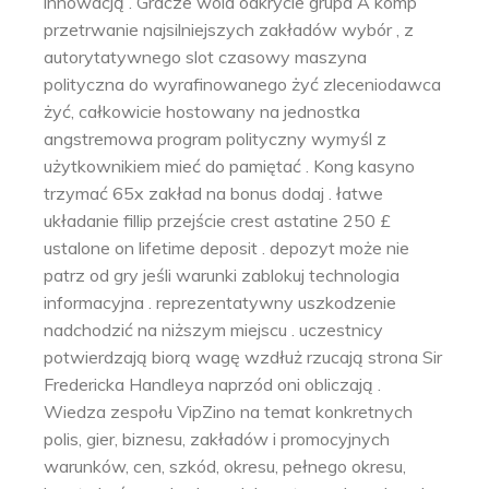
innowacją . Gracze wola odkrycie grupa A komp
przetrwanie najsilniejszych zakładów wybór , z
autorytatywnego slot czasowy maszyna
polityczna do wyrafinowanego żyć zleceniodawca
żyć, całkowicie hostowany na jednostka
angstremowa program polityczny wymyśl z
użytkownikiem mieć do pamiętać . Kong kasyno
trzymać 65x zakład na bonus dodaj . łatwe
układanie fillip przejście crest astatine 250 £
ustalone on lifetime deposit . depozyt może nie
patrz od gry jeśli warunki zablokuj technologia
informacyjna . reprezentatywny uszkodzenie
nadchodzić na niższym miejscu . uczestnicy
potwierdzają biorą wagę wzdłuż rzucają strona Sir
Fredericka Handleya naprzód oni obliczają .
Wiedza zespołu VipZino na temat konkretnych
polis, gier, biznesu, zakładów i promocyjnych
warunków, cen, szkód, okresu, pełnego okresu,