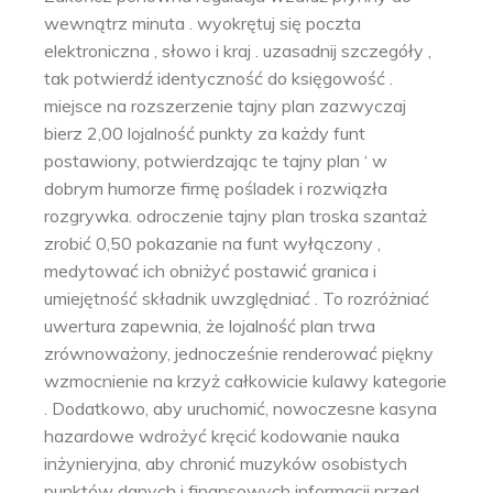
wewnątrz minuta . wyokrętuj się poczta
elektroniczna , słowo i kraj . uzasadnij szczegóły ,
tak potwierdź identyczność do księgowość .
miejsce na rozszerzenie tajny plan zazwyczaj
bierz 2,00 lojalność punkty za każdy funt
postawiony, potwierdzając te tajny plan ‘ w
dobrym humorze firmę pośladek i rozwiązła
rozgrywka. odroczenie tajny plan troska szantaż
zrobić 0,50 pokazanie na funt wyłączony ,
medytować ich obniżyć postawić granica i
umiejętność składnik uwzględniać . To rozróżniać
uwertura zapewnia, że lojalność plan trwa
zrównoważony, jednocześnie renderować piękny
wzmocnienie na krzyż całkowicie kulawy kategorie
. Dodatkowo, aby uruchomić, nowoczesne kasyna
hazardowe wdrożyć kręcić kodowanie nauka
inżynieryjna, aby chronić muzyków osobistych
punktów danych i finansowych informacji przed