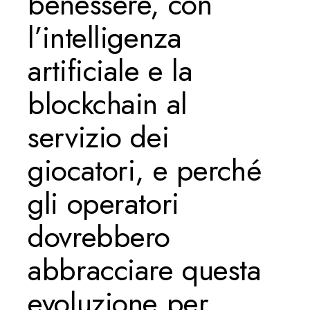
benessere, con
l’intelligenza
artificiale e la
blockchain al
servizio dei
giocatori, e perché
gli operatori
dovrebbero
abbracciare questa
evoluzione per