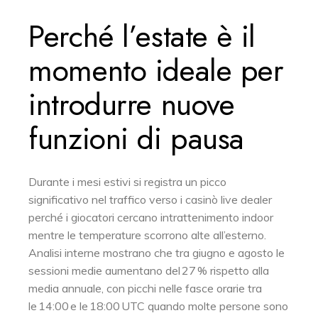
Perché l’estate è il
momento ideale per
introdurre nuove
funzioni di pausa
Durante i mesi estivi si registra un picco
significativo nel traffico verso i casinò live dealer
perché i giocatori cercano intrattenimento indoor
mentre le temperature scorrono alte all’esterno.
Analisi interne mostrano che tra giugno e agosto le
sessioni medie aumentano del 27 % rispetto alla
media annuale, con picchi nelle fasce orarie tra
le 14:00 e le 18:00 UTC quando molte persone sono