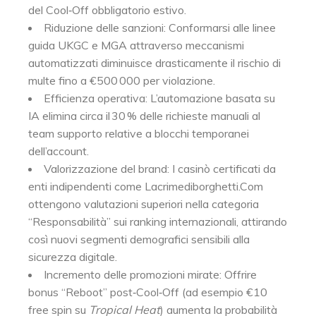
del Cool‑Off obbligatorio estivo.
Riduzione delle sanzioni: Conformarsi alle linee
guida UKGC e MGA attraverso meccanismi
automatizzati diminuisce drasticamente il rischio di
multe fino a €500 000 per violazione.
Efficienza operativa: L’automazione basata su
IA elimina circa il 30 % delle richieste manuali al
team supporto relative a blocchi temporanei
dell’account.
Valorizzazione del brand: I casinò certificati da
enti indipendenti come Lacrimediborghetti.Com
ottengono valutazioni superiori nella categoria
“Responsabilità” sui ranking internazionali, attirando
così nuovi segmenti demografici sensibili alla
sicurezza digitale.
Incremento delle promozioni mirate: Offrire
bonus “Reboot” post‑Cool‑Off (ad esempio €10
free spin su
Tropical Heat
) aumenta la probabilità