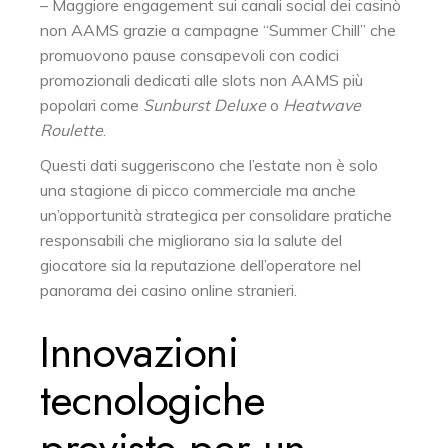
– Maggiore engagement sui canali social dei casinò
non AAMS grazie a campagne “Summer Chill” che
promuovono pause consapevoli con codici
promozionali dedicati alle slots non AAMS più
popolari come
Sunburst Deluxe
o
Heatwave
Roulette
.
Questi dati suggeriscono che l’estate non è solo
una stagione di picco commerciale ma anche
un’opportunità strategica per consolidare pratiche
responsabili che migliorano sia la salute del
giocatore sia la reputazione dell’operatore nel
panorama dei casino online stranieri.
Innovazioni
tecnologiche