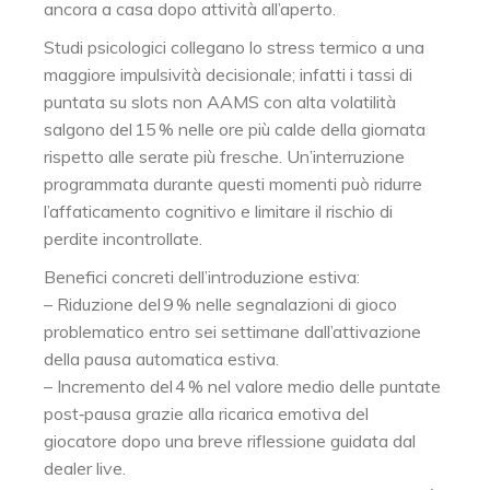
ancora a casa dopo attività all’aperto.
Studi psicologici collegano lo stress termico a una
maggiore impulsività decisionale; infatti i tassi di
puntata su slots non AAMS con alta volatilità
salgono del 15 % nelle ore più calde della giornata
rispetto alle serate più fresche. Un’interruzione
programmata durante questi momenti può ridurre
l’affaticamento cognitivo e limitare il rischio di
perdite incontrollate.
Benefici concreti dell’introduzione estiva:
– Riduzione del 9 % nelle segnalazioni di gioco
problematico entro sei settimane dall’attivazione
della pausa automatica estiva.
– Incremento del 4 % nel valore medio delle puntate
post‑pausa grazie alla ricarica emotiva del
giocatore dopo una breve riflessione guidata dal
dealer live.