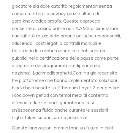
giocatore sia dalle autorità regolamentari senza
compromettere la privacy grazie all’uso di
zero‑knowledge proofs. Questo approccio
consente ai casinò online non AAMS di dimostrare
auditabilità totale delle proprie politiche responsabili,
riducendo i costi legati a controlli manuali e
facilitando la collaborazione con enti sanitari
pubblici nella certificazione delle pause come parte
integrante dei programmi anti‑dipendenza
nazionali. Lacrimediborghetti.Com ha già recensito
tre piattaforme che hanno implementato soluzioni
blockchain basate su Ethereum Layer‑2 per gestire
i cooldown period con tempi medi di conferma
inferiori a due secondi, garantendo così
un’esperienza fluida anche durante le sessioni
high‑stakes su baccarat o poker live.
Queste innovazioni promettono un futuro in cui il