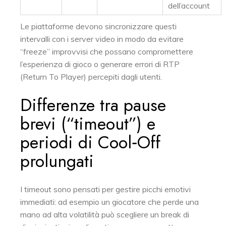
dell’account
Le piattaforme devono sincronizzare questi
intervalli con i server video in modo da evitare
“freeze” improvvisi che possano compromettere
l’esperienza di gioco o generare errori di RTP
(Return To Player) percepiti dagli utenti.
Differenze tra pause
brevi (“timeout”) e
periodi di Cool‑Off
prolungati
I timeout sono pensati per gestire picchi emotivi
immediati: ad esempio un giocatore che perde una
mano ad alta volatilità può scegliere un break di