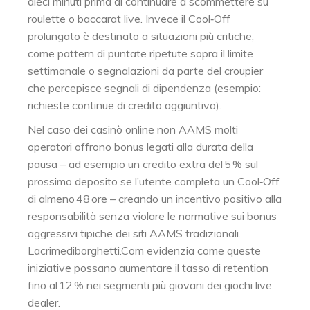
dieci minuti prima di continuare a scommettere su
roulette o baccarat live. Invece il Cool‑Off
prolungato è destinato a situazioni più critiche,
come pattern di puntate ripetute sopra il limite
settimanale o segnalazioni da parte del croupier
che percepisce segnali di dipendenza (esempio:
richieste continue di credito aggiuntivo).
Nel caso dei casinò online non AAMS molti
operatori offrono bonus legati alla durata della
pausa – ad esempio un credito extra del 5 % sul
prossimo deposito se l’utente completa un Cool‑Off
di almeno 48 ore – creando un incentivo positivo alla
responsabilità senza violare le normative sui bonus
aggressivi tipiche dei siti AAMS tradizionali.
Lacrimediborghetti.Com evidenzia come queste
iniziative possano aumentare il tasso di retention
fino al 12 % nei segmenti più giovani dei giochi live
dealer.