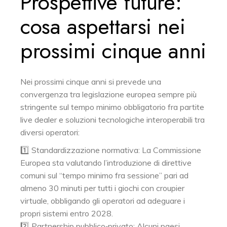
Prospettive future:
cosa aspettarsi nei
prossimi cinque anni
Nei prossimi cinque anni si prevede una
convergenza tra legislazione europea sempre più
stringente sul tempo minimo obbligatorio fra partite
live dealer e soluzioni tecnologiche interoperabili tra
diversi operatori:
1️⃣ Standardizzazione normativa: La Commissione
Europea sta valutando l’introduzione di direttive
comuni sul “tempo minimo fra sessione” pari ad
almeno 30 minuti per tutti i giochi con croupier
virtuale, obbligando gli operatori ad adeguare i
propri sistemi entro 2028.
2️⃣ Partnership pubblico‑privato: Alcuni paesi