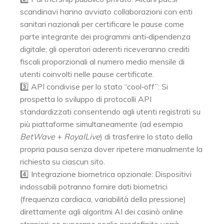
scandinavi hanno avviato collaborazioni con enti
sanitari nazionali per certificare le pause come
parte integrante dei programmi anti‑dipendenza
digitale; gli operatori aderenti riceveranno crediti
fiscali proporzionali al numero medio mensile di
utenti coinvolti nelle pause certificate.
3️⃣ API condivise per lo stato “cool‑off”: Si
prospetta lo sviluppo di protocolli API
standardizzati consentendo agli utenti registrati su
più piattaforme simultaneamente (ad esempio
BetWave
+
RoyalLive
) di trasferire lo stato della
propria pausa senza dover ripetere manualmente la
richiesta su ciascun sito.
4️⃣ Integrazione biometrica opzionale: Dispositivi
indossabili potranno fornire dati biometrici
(frequenza cardiaca, variabilità della pressione)
direttamente agli algoritmi AI dei casinò online