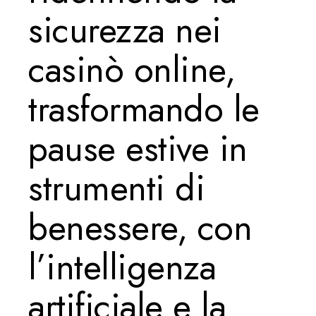
sicurezza nei
casinò online,
trasformando le
pause estive in
strumenti di
benessere, con
l’intelligenza
artificiale e la