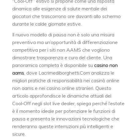
“Cool‑Off” estivo si propone come una risposta
dinamica alle esigenze di salute mentale dei
giocatori che trascorrono ore davanti allo schermo
durante le calde giornate estive.
Il nuovo modello di pausa non è solo una misura
preventiva ma un’opportunità di differenziazione
competitiva per i siti non AAMS che vogliono
dimostrare trasparenza e cura del cliente. Una
panoramica completa è disponibile su
casino non
aams
, dove Lacrimediborghetti.Com analizza le
migliori pratiche di responsabilità nei casinò online
non aams e nei casino online stranieri. Questo
articolo approfondisce le dinamiche attuali del
Cool‑Off negli slot live dealer, spiega perché l’estate
è il momento ideale per potenziare le funzioni di
pausa e presenta le innovazioni tecnologiche che
renderanno queste interruzioni più intelligenti e
sicure.