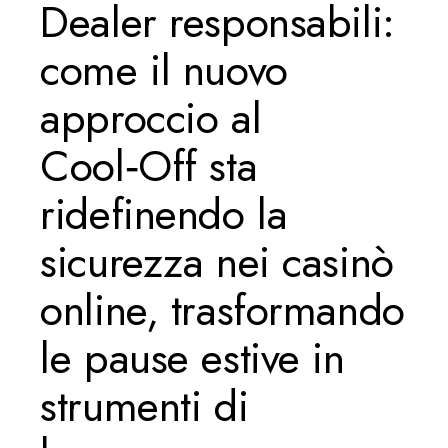
Dealer responsabili:
come il nuovo
approccio al
Cool‑Off sta
ridefinendo la
sicurezza nei casinò
online, trasformando
le pause estive in
strumenti di