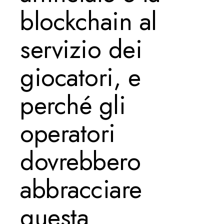
blockchain al
servizio dei
giocatori, e
perché gli
operatori
dovrebbero
abbracciare
questa