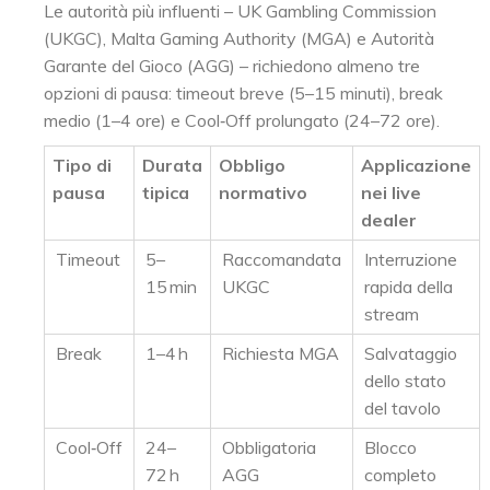
Le autorità più influenti – UK Gambling Commission
(UKGC), Malta Gaming Authority (MGA) e Autorità
Garante del Gioco (AGG) – richiedono almeno tre
opzioni di pausa: timeout breve (5–15 minuti), break
medio (1–4 ore) e Cool‑Off prolungato (24–72 ore).
Tipo di
Durata
Obbligo
Applicazione
pausa
tipica
normativo
nei live
dealer
Timeout
5–
Raccomandata
Interruzione
15 min
UKGC
rapida della
stream
Break
1–4 h
Richiesta MGA
Salvataggio
dello stato
del tavolo
Cool‑Off
24–
Obbligatoria
Blocco
72 h
AGG
completo