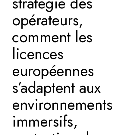
stratégie des
opérateurs,
comment les
licences
européennes
s’adaptent aux
environnements
immersifs,