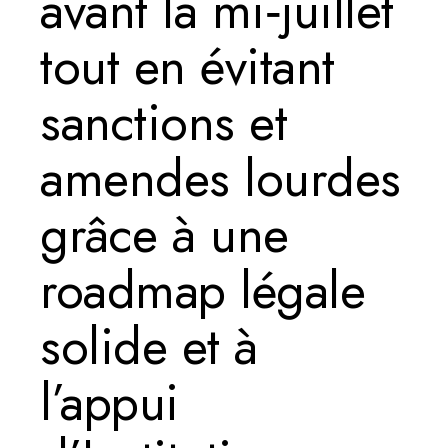
avant la mi‑juillet
tout en évitant
sanctions et
amendes lourdes
grâce à une
roadmap légale
solide et à
l’appui