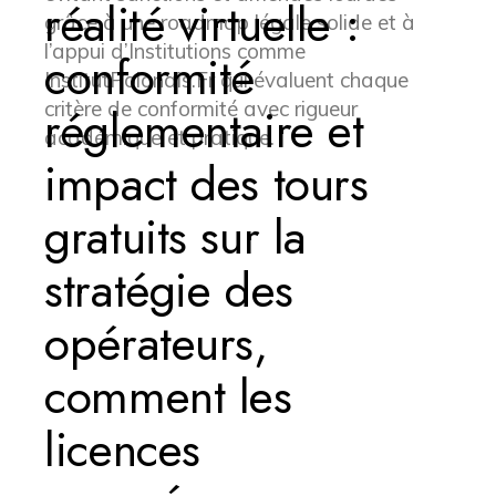
réalité virtuelle :
grâce à une roadmap légale solide et à
l’appui d’Institutions comme
conformité
InstitutPolonais.Fr qui évaluent chaque
critère de conformité avec rigueur
réglementaire et
académique et pratique.
impact des tours
gratuits sur la
stratégie des
opérateurs,
comment les
licences