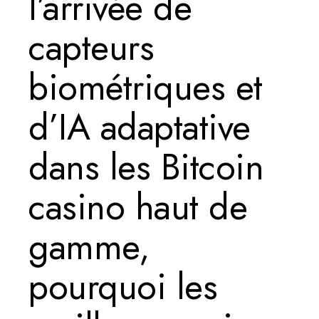
l’arrivée de
capteurs
biométriques et
d’IA adaptative
dans les Bitcoin
casino haut de
gamme,
pourquoi les