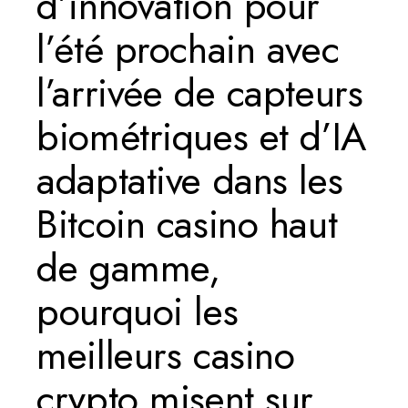
d’innovation pour
l’été prochain avec
l’arrivée de capteurs
biométriques et d’IA
adaptative dans les
Bitcoin casino haut
de gamme,
pourquoi les
meilleurs casino
crypto misent sur