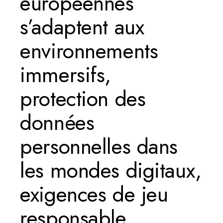
européennes
s’adaptent aux
environnements
immersifs,
protection des
données
personnelles dans
les mondes digitaux,
exigences de jeu
responsable