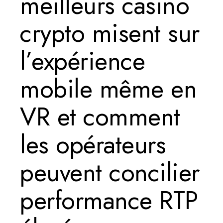
meilleurs casino
crypto misent sur
l’expérience
mobile même en
VR et comment
les opérateurs
peuvent concilier
performance RTP