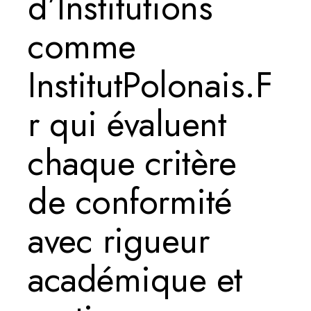
d’Institutions
comme
InstitutPolonais.F
r qui évaluent
chaque critère
de conformité
avec rigueur
académique et