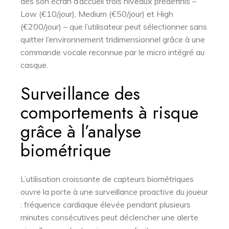
dès son écran d’accueil trois niveaux prédéfinis –
Low (€10/jour), Medium (€50/jour) et High
(€200/jour) – que l’utilisateur peut sélectionner sans
quitter l’environnement tridimensionnel grâce à une
commande vocale reconnue par le micro intégré au
casque.
Surveillance des
comportements à risque
grâce à l’analyse
biométrique
L’utilisation croissante de capteurs biométriques
ouvre la porte à une surveillance proactive du joueur
: fréquence cardiaque élevée pendant plusieurs
minutes consécutives peut déclencher une alerte