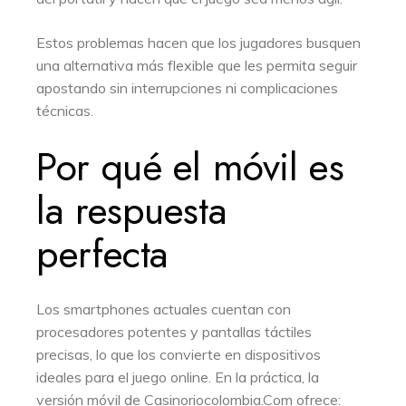
Estos problemas hacen que los jugadores busquen
una alternativa más flexible que les permita seguir
apostando sin interrupciones ni complicaciones
técnicas.
Por qué el móvil es
la respuesta
perfecta
Los smartphones actuales cuentan con
procesadores potentes y pantallas táctiles
precisas, lo que los convierte en dispositivos
ideales para el juego online. En la práctica, la
versión móvil de Casinoriocolombia.Com ofrece: