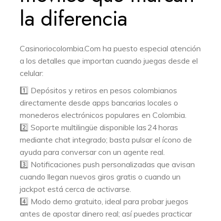
la diferencia
Casinoriocolombia.Com ha puesto especial atención
a los detalles que importan cuando juegas desde el
celular:
1️⃣ Depósitos y retiros en pesos colombianos
directamente desde apps bancarias locales o
monederos electrónicos populares en Colombia.
2️⃣ Soporte multilingüe disponible las 24 horas
mediante chat integrado; basta pulsar el ícono de
ayuda para conversar con un agente real.
3️⃣ Notificaciones push personalizadas que avisan
cuando llegan nuevos giros gratis o cuando un
jackpot está cerca de activarse.
4️⃣ Modo demo gratuito, ideal para probar juegos
antes de apostar dinero real; así puedes practicar