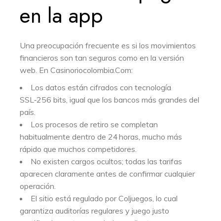
en la app
Una preocupación frecuente es si los movimientos
financieros son tan seguros como en la versión
web. En Casinoriocolombia.Com:
Los datos están cifrados con tecnología
SSL‑256 bits, igual que los bancos más grandes del
país.
Los procesos de retiro se completan
habitualmente dentro de 24 horas, mucho más
rápido que muchos competidores.
No existen cargos ocultos; todas las tarifas
aparecen claramente antes de confirmar cualquier
operación.
El sitio está regulado por Coljuegos, lo cual
garantiza auditorías regulares y juego justo