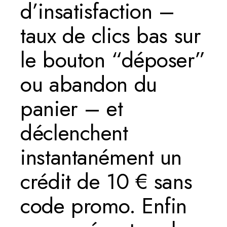
d’insatisfaction –
taux de clics bas sur
le bouton “déposer”
ou abandon du
panier – et
déclenchent
instantanément un
crédit de 10 € sans
code promo. Enfin