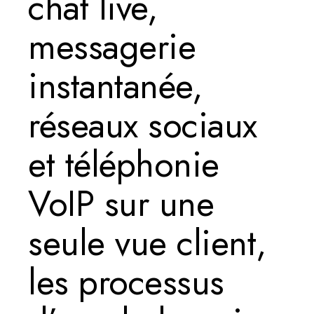
chat live,
messagerie
instantanée,
réseaux sociaux
et téléphonie
VoIP sur une
seule vue client,
les processus