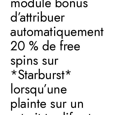
module bonus
d’attribuer
automatiquement
20 % de free
spins sur
*Starburst*
lorsqu’une
plainte sur un