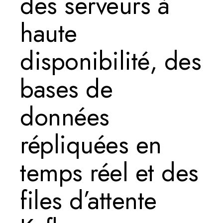
des serveurs à
haute
disponibilité, des
bases de
données
répliquées en
temps réel et des
files d’attente