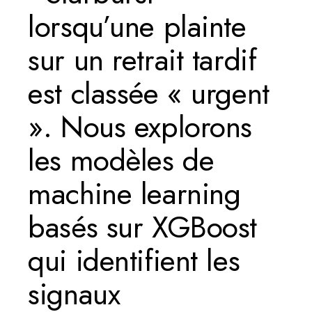
lorsqu’une plainte
sur un retrait tardif
est classée « urgent
». Nous explorons
les modèles de
machine learning
basés sur XGBoost
qui identifient les
signaux