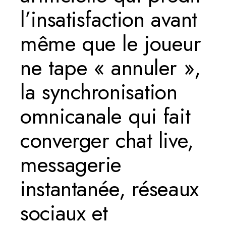
l’insatisfaction avant
même que le joueur
ne tape « annuler »,
la synchronisation
omnicanale qui fait
converger chat live,
messagerie
instantanée, réseaux
sociaux et