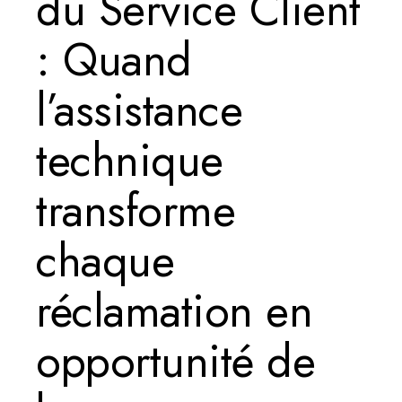
du Service Client
: Quand
l’assistance
technique
transforme
chaque
réclamation en
opportunité de