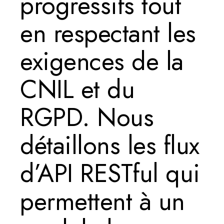
progressifs tout
en respectant les
exigences de la
CNIL et du
RGPD. Nous
détaillons les flux
d’API RESTful qui
permettent à un