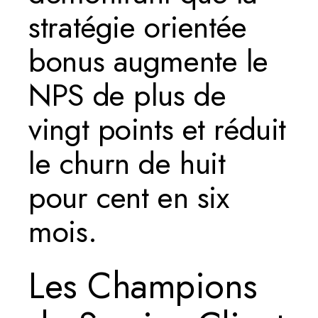
stratégie orientée
bonus augmente le
NPS de plus de
vingt points et réduit
le churn de huit
pour cent en six
mois.
Les Champions