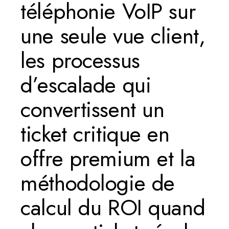
téléphonie VoIP sur
une seule vue client,
les processus
d’escalade qui
convertissent un
ticket critique en
offre premium et la
méthodologie de
calcul du ROI quand