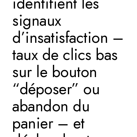
identifient les
signaux
d’insatisfaction –
taux de clics bas
sur le bouton
“déposer” ou
abandon du
panier – et