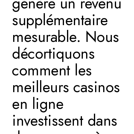
génère un revenu
supplémentaire
mesurable. Nous
décortiquons
comment les
meilleurs casinos
en ligne
investissent dans