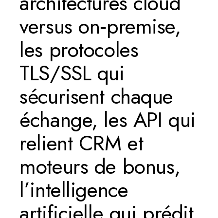
architectures cloud
versus on‑premise,
les protocoles
TLS/SSL qui
sécurisent chaque
échange, les API qui
relient CRM et
moteurs de bonus,
l’intelligence
artificielle qui prédit