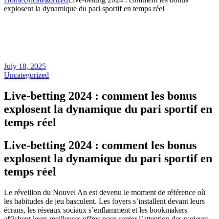
explosent la dynamique du pari sportif en temps réel
July 18, 2025
Uncategorized
Live‑betting 2024 : comment les bonus
explosent la dynamique du pari sportif en
temps réel
Live‑betting 2024 : comment les bonus
explosent la dynamique du pari sportif en
temps réel
Le réveillon du Nouvel An est devenu le moment de référence où
les habitudes de jeu basculent. Les foyers s’installent devant leurs
écrans, les réseaux sociaux s’enflamment et les bookmakers
affichent leurs meilleures offres pour capter l’attention des parieurs