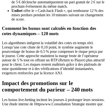
de 5 € déclenche automatiquement un pari gratuit de 2 € sur le
prochain événement du même match.
Unibet
offre le « Cash‑back Flash », qui rembourse 12 % des
mises perdues pendant les 10 minutes suivant un changement
de score.
Comment les bonus sont calculés en fonction des
cotes dynamiques – 120 mots
Les algorithmes intègrent la volatilité des cotes en temps réel.
Lorsqu’une cote chute de 0,10 point, le système augmente le
pourcentage de bonus de 0,5 % pour compenser le risque perçu par
le joueur. Cette approche maintient la marge brute de l’opérateur
autour de 5 % tout en offrant un RTP (Return to Player) plus attractif
pour le client. Les risques restent maîtrisés grâce à des plafonds de
mise quotidienne et à des vérifications d’identité instantanées,
exigences renforcées par la licence ANJ.
Impact des promotions sur le
comportement du parieur – 240 mots
Les bonus live‑betting incitent les joueurs à prolonger leurs sessions.
Une étude interne de Httpswww.Consultation Strategie montre que