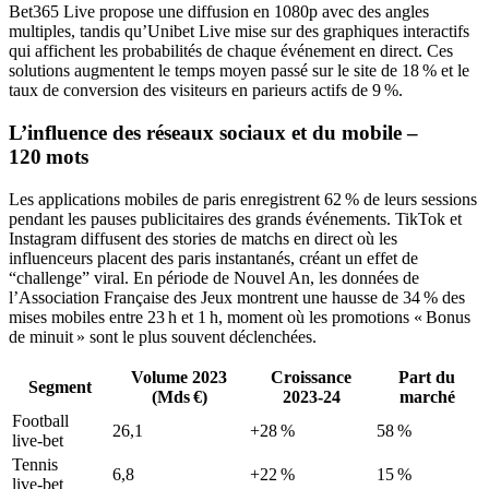
Bet365 Live propose une diffusion en 1080p avec des angles
multiples, tandis qu’Unibet Live mise sur des graphiques interactifs
qui affichent les probabilités de chaque événement en direct. Ces
solutions augmentent le temps moyen passé sur le site de 18 % et le
taux de conversion des visiteurs en parieurs actifs de 9 %.
L’influence des réseaux sociaux et du mobile –
120 mots
Les applications mobiles de paris enregistrent 62 % de leurs sessions
pendant les pauses publicitaires des grands événements. TikTok et
Instagram diffusent des stories de matchs en direct où les
influenceurs placent des paris instantanés, créant un effet de
“challenge” viral. En période de Nouvel An, les données de
l’Association Française des Jeux montrent une hausse de 34 % des
mises mobiles entre 23 h et 1 h, moment où les promotions « Bonus
de minuit » sont le plus souvent déclenchées.
Volume 2023
Croissance
Part du
Segment
(Mds €)
2023‑24
marché
Football
26,1
+28 %
58 %
live‑bet
Tennis
6,8
+22 %
15 %
live‑bet