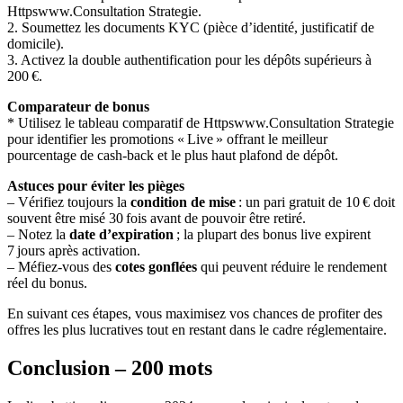
Httpswww.Consultation Strategie.
2. Soumettez les documents KYC (pièce d’identité, justificatif de
domicile).
3. Activez la double authentification pour les dépôts supérieurs à
200 €.
Comparateur de bonus
* Utilisez le tableau comparatif de Httpswww.Consultation Strategie
pour identifier les promotions « Live » offrant le meilleur
pourcentage de cash‑back et le plus haut plafond de dépôt.
Astuces pour éviter les pièges
– Vérifiez toujours la
condition de mise
: un pari gratuit de 10 € doit
souvent être misé 30 fois avant de pouvoir être retiré.
– Notez la
date d’expiration
; la plupart des bonus live expirent
7 jours après activation.
– Méfiez‑vous des
cotes gonflées
qui peuvent réduire le rendement
réel du bonus.
En suivant ces étapes, vous maximisez vos chances de profiter des
offres les plus lucratives tout en restant dans le cadre réglementaire.
Conclusion – 200 mots