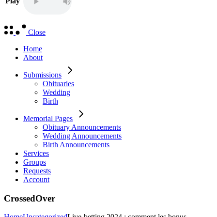
Close
Home
About
Submissions
Obituaries
Wedding
Birth
Memorial Pages
Obituary Announcements
Wedding Announcements
Birth Announcements
Services
Groups
Requests
Account
CrossedOver
Home
Uncategorized
Live‑betting 2024 : comment les bonus