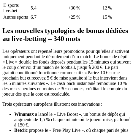
E‑sports
5,4
+30 %
12 %
live‑bet
Autres sports
6,7
+25 %
15 %
Les nouvelles typologies de bonus dédiées
au live‑betting – 340 mots
Les opérateurs ont repensé leurs promotions pour qu’elles s’activent
uniquement pendant le déroulement d’un match. Le bonus de dépôt
« Live » double les fonds déposés pendant les 15 minutes qui suivent
le coup d’envoi d’un match de football, jusqu’à 200 €. Le pari
gratuit conditionné fonctionne comme suit : « Pariez 10 € sur le
prochain but et recevez 5 € de mise gratuite si le but intervient dans
les 5 minutes suivantes ». Le cash‑back instantané rembourse 10 %
des mises perdues en moins de 30 secondes, créditant le compte du
joueur dès que la cote est recalculée.
Trois opérateurs européens illustrent ces innovations :
Winamax
a lancé le « Live Boost », un bonus de dépôt qui
augmente de 1,5 % chaque minute où le joueur mise, plafonné
à 150 €.
Betclic
propose le « Free‑Play Live », où chaque pari de plus