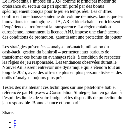
Le live‑betting s’impose en 2024 comme le principal moteur de
croissance du secteur du pari sportif, porté par des bonus
spécifiquement conçus pour le jeu en temps réel. Les chiffres
confirment une hausse soutenue du volume de mises, tandis que les
innovations technologiques – IA, AR et blockchain – enrichissent
l’expérience et renforcent la transparence. La réglementation
européenne, notamment la licence ANJ, impose une clarté accrue
des conditions de promotion, garantissant une protection du joueur.
Les stratégies présentées – analyse pré‑match, utilisation du
cash‑back, gestion du bankroll – permettent aux parieurs de
transformer ces bonus en avantages réels, à condition de respecter
les règles de jeu responsable. Les tendances observées durant le
Nouvel An laissent entrevoir une dynamique qui s’étendra tout au
long de 2025, avec des offres de plus en plus personnalisées et des
outils d’analyse toujours plus précis.
Testez dès maintenant ces techniques sur une plateforme fiable,
référencée par Httpswww.Consultation Strategie, tout en gardant à
l’esprit les limites de votre budget et les dispositifs de protection du
jeu responsable. Bonne chance et bon pari !
Share: