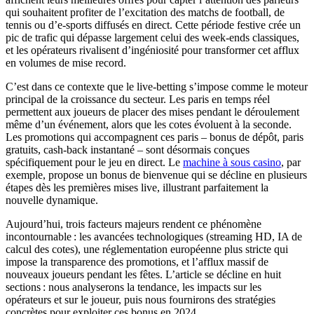
qui souhaitent profiter de l’excitation des matchs de football, de
tennis ou d’e‑sports diffusés en direct. Cette période festive crée un
pic de trafic qui dépasse largement celui des week‑ends classiques,
et les opérateurs rivalisent d’ingéniosité pour transformer cet afflux
en volumes de mise record.
C’est dans ce contexte que le live‑betting s’impose comme le moteur
principal de la croissance du secteur. Les paris en temps réel
permettent aux joueurs de placer des mises pendant le déroulement
même d’un événement, alors que les cotes évoluent à la seconde.
Les promotions qui accompagnent ces paris – bonus de dépôt, paris
gratuits, cash‑back instantané – sont désormais conçues
spécifiquement pour le jeu en direct. Le
machine à sous casino
, par
exemple, propose un bonus de bienvenue qui se décline en plusieurs
étapes dès les premières mises live, illustrant parfaitement la
nouvelle dynamique.
Aujourd’hui, trois facteurs majeurs rendent ce phénomène
incontournable : les avancées technologiques (streaming HD, IA de
calcul des cotes), une réglementation européenne plus stricte qui
impose la transparence des promotions, et l’afflux massif de
nouveaux joueurs pendant les fêtes. L’article se décline en huit
sections : nous analyserons la tendance, les impacts sur les
opérateurs et sur le joueur, puis nous fournirons des stratégies
concrètes pour exploiter ces bonus en 2024.