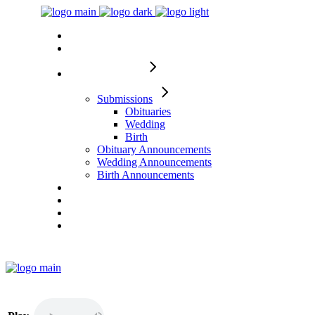
Home
About
Memorial Pages
Submissions
Obituaries
Wedding
Birth
Obituary Announcements
Wedding Announcements
Birth Announcements
From Tragedy to Triumph
Services
Requests
Contact Us