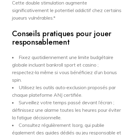
Cette double stimulation augmente
significativement le potentiel addictif chez certains
joueurs vulnérables.*
Conseils pratiques pour jouer
responsablement
Fixez quotidiennement une limite budgétaire
globale incluant bankroll sport et casino ;
respectez‐la même si vous bénéficiez d’un bonus
spin.
Utilisez les outils auto‑exclusion proposés par
chaque plateforme ANJ certifiée.
Surveillez votre temps passé devant l’écran ;
définissez une alarme toutes les heures pour éviter
la fatigue décisionnelle.
Consultez régulièrement Isorg, qui publie
également des guides dédiés au jeu responsable et