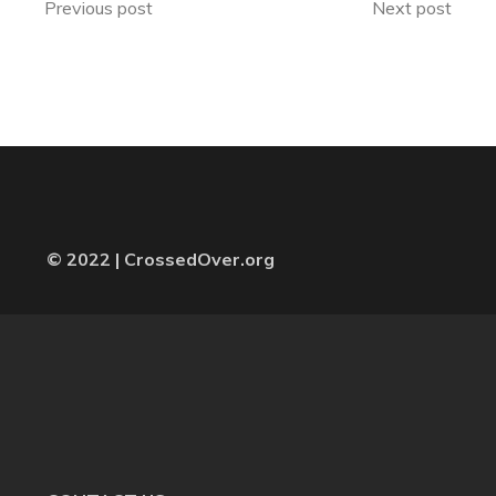
Previous post
Next post
© 2022 | CrossedOver.org