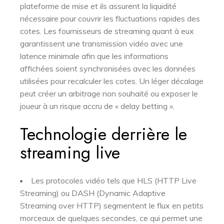
plateforme de mise et ils assurent la liquidité
nécessaire pour couvrir les fluctuations rapides des
cotes. Les fournisseurs de streaming quant à eux
garantissent une transmission vidéo avec une
latence minimale afin que les informations
affichées soient synchronisées avec les données
utilisées pour recalculer les cotes. Un léger décalage
peut créer un arbitrage non souhaité ou exposer le
joueur à un risque accru de « delay betting ».
Technologie derrière le
streaming live
Les protocoles vidéo tels que HLS (HTTP Live
Streaming) ou DASH (Dynamic Adaptive
Streaming over HTTP) segmentent le flux en petits
morceaux de quelques secondes, ce qui permet une