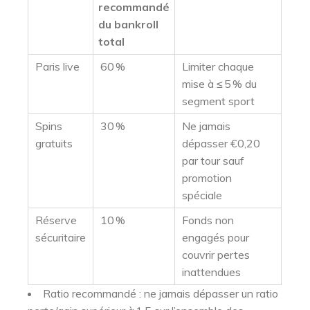
recommandé
du bankroll
total
Paris live
60 %
Limiter chaque
mise à ≤ 5 % du
segment sport
Spins
30 %
Ne jamais
gratuits
dépasser €0,20
par tour sauf
promotion
spéciale
Réserve
10 %
Fonds non
sécuritaire
engagés pour
couvrir pertes
inattendues
Ratio recommandé : ne jamais dépasser un ratio