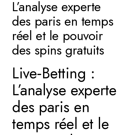
L’analyse experte
des paris en temps
réel et le pouvoir
des spins gratuits
Live‑Betting :
L’analyse experte
des paris en
temps réel et le