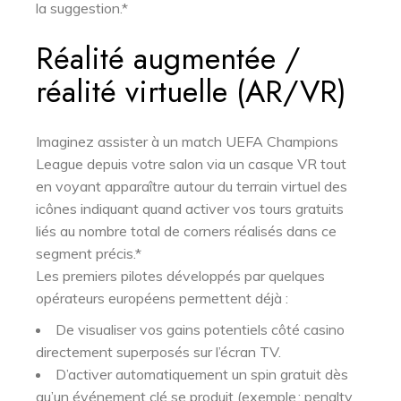
la suggestion.*
Réalité augmentée /
réalité virtuelle (AR/VR)
Imaginez assister à un match UEFA Champions
League depuis votre salon via un casque VR tout
en voyant apparaître autour du terrain virtuel des
icônes indiquant quand activer vos tours gratuits
liés au nombre total de corners réalisés dans ce
segment précis.*
Les premiers pilotes développés par quelques
opérateurs européens permettent déjà :
De visualiser vos gains potentiels côté casino
directement superposés sur l’écran TV.
D’activer automatiquement un spin gratuit dès
qu’un événement clé se produit (exemple : penalty