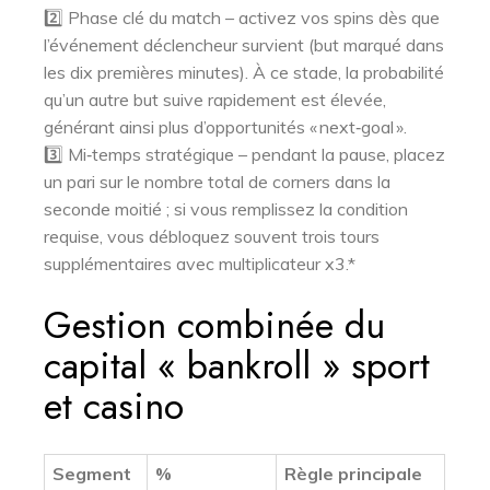
2️⃣ Phase clé du match – activez vos spins dès que
l’événement déclencheur survient (but marqué dans
les dix premières minutes). À ce stade, la probabilité
qu’un autre but suive rapidement est élevée,
générant ainsi plus d’opportunités « next‑goal ».
3️⃣ Mi‑temps stratégique – pendant la pause, placez
un pari sur le nombre total de corners dans la
seconde moitié ; si vous remplissez la condition
requise, vous débloquez souvent trois tours
supplémentaires avec multiplicateur x3.*
Gestion combinée du
capital « bankroll » sport
et casino
Segment
%
Règle principale