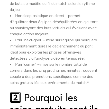
de buts se modifie au fil du match selon le rythme
du jeu.
Handicap asiatique en direct – permet
d’équilibrer deux équipes déséquilibrées en ajoutant
ou soustrayant des buts virtuels qui évoluent avec
chaque action majeure.
Pari “next‑goal” – mise sur l’équipe qui marquera
immédiatement après le déclenchement du pari ;
idéal pour exploiter les phases offensives
détectées via l’analyse vidéo en temps réel.
Pari “corner” – mise sur le nombre total de
corners dans les cinq prochaines minutes ; souvent
couplé à des promotions spécifiques comme des
spins gratuits liés aux événements du match.*
2️⃣ Pourquoi les