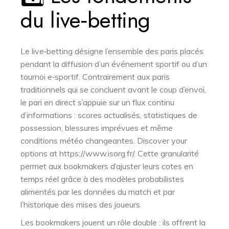
du live‑betting
Le live‑betting désigne l’ensemble des paris placés
pendant la diffusion d’un événement sportif ou d’un
tournoi e‑sportif. Contrairement aux paris
traditionnels qui se concluent avant le coup d’envoi,
le pari en direct s’appuie sur un flux continu
d’informations : scores actualisés, statistiques de
possession, blessures imprévues et même
conditions météo changeantes. Discover your
options at https://www.isorg.fr/. Cette granularité
permet aux bookmakers d’ajuster leurs cotes en
temps réel grâce à des modèles probabilistes
alimentés par les données du match et par
l’historique des mises des joueurs.
Les bookmakers jouent un rôle double : ils offrent la