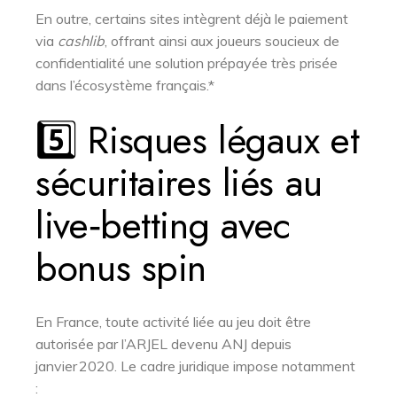
En outre, certains sites intègrent déjà le paiement
via
cashlib
, offrant ainsi aux joueurs soucieux de
confidentialité une solution prépayée très prisée
dans l’écosystème français.*
5️⃣ Risques légaux et
sécuritaires liés au
live‑betting avec
bonus spin
En France, toute activité liée au jeu doit être
autorisée par l’ARJEL devenu ANJ depuis
janvier 2020. Le cadre juridique impose notamment
: