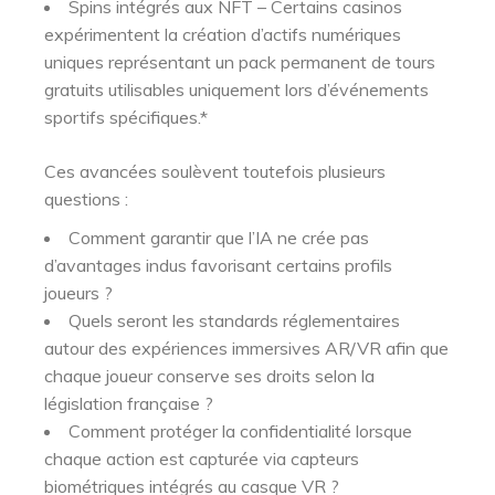
Spins intégrés aux NFT – Certains casinos
expérimentent la création d’actifs numériques
uniques représentant un pack permanent de tours
gratuits utilisables uniquement lors d’événements
sportifs spécifiques.*
Ces avancées soulèvent toutefois plusieurs
questions :
Comment garantir que l’IA ne crée pas
d’avantages indus favorisant certains profils
joueurs ?
Quels seront les standards réglementaires
autour des expériences immersives AR/VR afin que
chaque joueur conserve ses droits selon la
législation française ?
Comment protéger la confidentialité lorsque
chaque action est capturée via capteurs
biométriques intégrés au casque VR ?