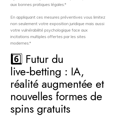
aux bonnes pratiques légales.*
En appliquant ces mesures préventives vous limitez
non seulement votre exposition juridique mais aussi
votre vulnérabilité psychologique face aux
incitations multiples offertes par les sites
modernes.*
6️⃣ Futur du
live‑betting : IA,
réalité augmentée et
nouvelles formes de
spins gratuits