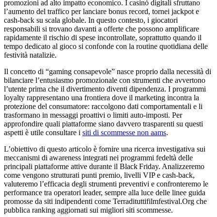
promozioni ad alto impatto economico. I casinò digitali sfruttano
l’aumento del traffico per lanciare bonus record, tornei jackpot e
cash‑back su scala globale. In questo contesto, i giocatori
responsabili si trovano davanti a offerte che possono amplificare
rapidamente il rischio di spese incontrollate, soprattutto quando il
tempo dedicato al gioco si confonde con la routine quotidiana delle
festività natalizie.
Il concetto di “gaming consapevole” nasce proprio dalla necessità di
bilanciare l’entusiasmo promozionale con strumenti che avvertono
l’utente prima che il divertimento diventi dipendenza. I programmi
loyalty rappresentano una frontiera dove il marketing incontra la
protezione del consumatore: raccolgono dati comportamentali e li
trasformano in messaggi proattivi o limiti auto‑imposti. Per
approfondire quali piattaforme siano davvero trasparenti su questi
aspetti è utile consultare i
siti di scommesse non aams
.
L’obiettivo di questo articolo è fornire una ricerca investigativa sui
meccanismi di awareness integrati nei programmi fedeltà delle
principali piattaforme attive durante il Black Friday. Analizzeremo
come vengono strutturati punti premio, livelli VIP e cash‑back,
valuteremo l’efficacia degli strumenti preventivi e confronteremo le
performance tra operatori leader, sempre alla luce delle linee guida
promosse da siti indipendenti come Terradituttifilmfestival.Org che
pubblica ranking aggiornati sui migliori siti scommesse.