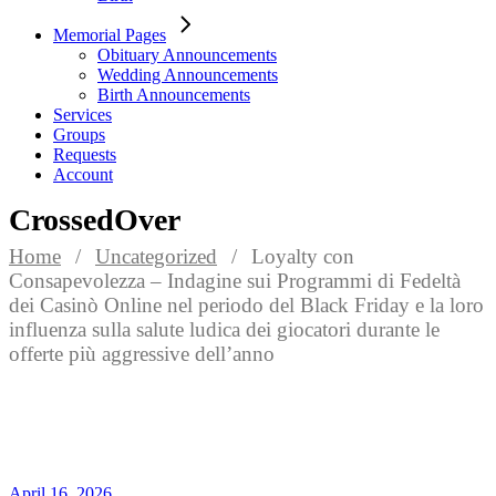
Memorial Pages
Obituary Announcements
Wedding Announcements
Birth Announcements
Services
Groups
Requests
Account
CrossedOver
Home
Uncategorized
Loyalty con
Consapevolezza – Indagine sui Programmi di Fedeltà
dei Casinò Online nel periodo del Black Friday e la loro
influenza sulla salute ludica dei giocatori durante le
offerte più aggressive dell’anno
April 16, 2026