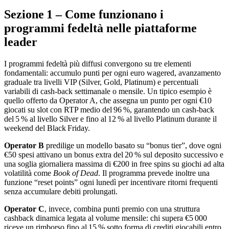
Sezione 1 – Come funzionano i
programmi fedeltà nelle piattaforme
leader
I programmi fedeltà più diffusi convergono su tre elementi
fondamentali: accumulo punti per ogni euro wagered, avanzamento
graduale tra livelli VIP (Silver, Gold, Platinum) e percentuali
variabili di cash‑back settimanale o mensile. Un tipico esempio è
quello offerto da Operator A, che assegna un punto per ogni €10
giocati su slot con RTP medio del 96 %, garantendo un cash‑back
del 5 % al livello Silver e fino al 12 % al livello Platinum durante il
weekend del Black Friday.
Operator B
predilige un modello basato su “bonus tier”, dove ogni
€50 spesi attivano un bonus extra del 20 % sul deposito successivo e
una soglia giornaliera massima di €200 in free spins su giochi ad alta
volatilità come
Book of Dead
. Il programma prevede inoltre una
funzione “reset points” ogni lunedì per incentivare ritorni frequenti
senza accumulare debiti prolungati.
Operator C
, invece, combina punti premio con una struttura
cashback dinamica legata al volume mensile: chi supera €5 000
riceve un rimborso fino al 15 % sotto forma di crediti giocabili entro