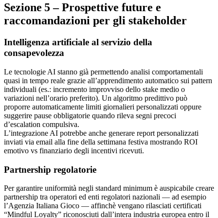
Sezione 5 – Prospettive future e
raccomandazioni per gli stakeholder
Intelligenza artificiale al servizio della
consapevolezza
Le tecnologie AI stanno già permettendo analisi comportamentali
quasi in tempo reale grazie all’apprendimento automatico sui pattern
individuali (es.: incremento improvviso dello stake medio o
variazioni nell’orario preferito). Un algoritmo predittivo può
proporre automaticamente limiti giornalieri personalizzati oppure
suggerire pause obbligatorie quando rileva segni precoci
d’escalation compulsiva.
L’integrazione AI potrebbe anche generare report personalizzati
inviati via email alla fine della settimana festiva mostrando ROI
emotivo vs finanziario degli incentivi ricevuti.
Partnership regolatorie
Per garantire uniformità negli standard minimum è auspicabile creare
partnership tra operatori ed enti regolatori nazionali — ad esempio
l’Agenzia Italiana Gioco — affinchè vengano rilasciati certificati
“Mindful Loyalty” riconosciuti dall’intera industria europea entro il