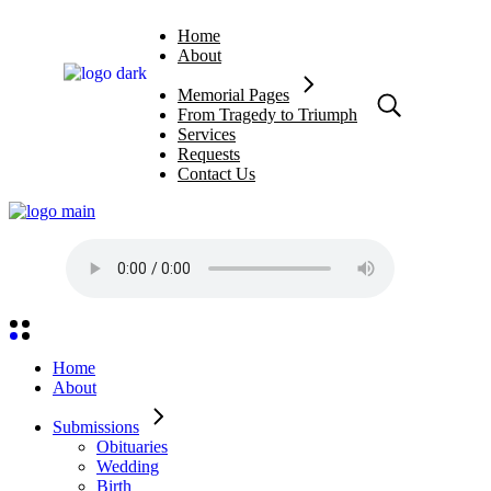
Home
About
Memorial Pages
From Tragedy to Triumph
Services
Requests
Contact Us
Submissions
Obituaries
Wedding
Birth
Obituary Announcements
Wedding Announcements
Birth Announcements
Home
About
Submissions
Obituaries
Wedding
Birth