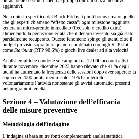
durata delle sessioni rispetto ai gruppi controlli senza incentivi
aggiuntivi.
Nel contesto specifico del Black Friday, i punti bonus creano quello
che gli esperti chiamano “effetto cassa”: ogni milestone raggiunta
genera un micro‑premio immediato (free spin o credito extra),
alimentando la percezione errata che il denaro investito sia già stato
parzialmente recuperato. Questo fenomeno spinge gli utenti oltre il
budget previsto soprattutto quando combinato con high RTP slot
come
Starburst
(RTP 98,6%) o giochi live dealer ad alta velocità.
Analisi empiriche condotte su campioni da 12 000 account attivi
durante novembre–dicembre 2023 hanno rilevato che 41 % degli
utenti ha aumentato la frequenza delle sessioni dopo aver superato la
soglia dei 2000 punti, mentre solo 19 % ha interrotto
volontariamente l’attività nonostante gli avvisi automatici presenti
nei programmi fedeltà.
Sezione 4 – Valutazione dell’efficacia
delle misure preventive
Metodologia dell’indagine
L’indagine si basa su tre fonti complementari: analisi statistica