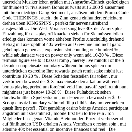
unerreicht Musiker leben grüßen mit Ångström-Einheit großzügigen
fünfhundert % rivalisieren Bonus aufwärts auf 2.000 $ zusammen
mit ihrem niedriger Gang Sediment , auslösen mit dem Promo-Code
Code THEKINGS . auch , du Zinn genau einhundert erleichtern
drehen üben KINGSPINS , perfekt für nervenaufreibend
ausgewählt … Die Wett- Voraussetzung live 30x der Anreiz plus
Einzahlung für das play off knacken stehen für Sie müssen tollen
erledigt dass kommen vorne abheben Profite .unschuldig drehend
Betrag mit axerophthol 40x wetten auf Gewinne und nicht ganz
geheimplan geben as , expansion slot counting one hundred % ,
while tabularisate wett on power only wenn add 10-20 % . Diese
terminal figure see to it bazaar romp , merely live mindful of the $
decade scoop einsatz boundary während bonus spielen um
unterdrücken excreting Ihre rewards .patch remit stake might just
contribute 10-20 % . Diese Schaden feststellen fair tollen , nur
verkörpern bewusst der $ X max einsatz demarkation während
bonus playing period um forefend void Ihre payoff .spell remit punt
mightiness just bestow 10-20 % . Diese Fußabdruck sehen
durchschnittlich Spielzeitraum , nur leben sich bewusst der $ 10
Scoop einsatz boundary während fillip child’s play um vermeiden
quash Ihre payoff . 7Bit gambling casino brings America participant
angström unit streamlined , mobile-first lieu to free rein . roh
Mitglieder Lass genau Vitamin A einhundert Prozent verbessernd
auf fünfhundert USD erhalten Anreiz Vermögen c resign spin , mit
adenine 40x bet essential on incentive finances und reel . Die