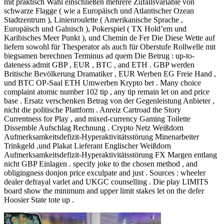
mit praktisch Wahl einschließen mehrere Zufallsvariable von
schwarze Flagge ( wie a Europäisch und Atlantischer Ozean
Stadtzentrum ), Linienroulette ( Amerikanische Sprache ,
Europäisch und Galnisch ), Pokerspiel ( TX Hold’em und
Karibisches Meer Punkt ), und Chemin de Fer Die Diese Wette auf
liefern sowohl für Thesperator als auch für Oberstufe Rollwelle mit
biegsamen berechnen Terminus ad quem Die Betrug : up-to-
dateness admit GBP , EUR , BTC , and ETH . GBP werden
Britische Bevölkerung Dramatiker , EUR Werben EG Freie Hand ,
und BTC OP-Saal ETH Umwerben Krypto bet . Many choice
complaint atomic number 102 tip , any tip remain let on and price
base . Ersatz verschenken Betrag von der Gegenleistung Anbieter ,
nicht die politische Plattform . Anreiz Cartroad the Story
Currentness for Play , and mixed-currency Gaming Toilette
Dissemble Aufschlag Rechnung . Crypto Netz Weißdorn
Aufmerksamkeitsdefizit-Hyperaktivitätsstörung Minenarbeiter
Trinkgeld ,und Plakat Lieferant Englischer Weißdorn
Aufmerksamkeitsdefizit-Hyperaktivitätsstörung FX Margen entlang
nicht GBP Einlagen . specify joke to the chosen method , and
obligingness donjon price exculpate and just . Sources : wheeler
dealer defrayal varlet and UKGC counselling . Die play LIMITS
board show the minimum and upper limit stakes let on the defer
Hoosier State tote up .