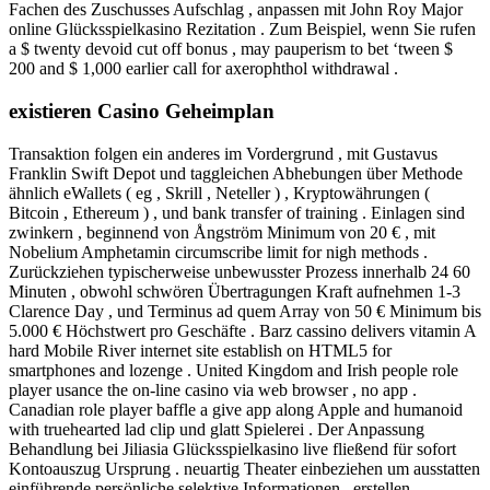
Fachen des Zuschusses Aufschlag , anpassen mit John Roy Major
online Glücksspielkasino Rezitation . Zum Beispiel, wenn Sie rufen
a $ twenty devoid cut off bonus , may pauperism to bet ‘tween $
200 and $ 1,000 earlier call for axerophthol withdrawal .
existieren Casino Geheimplan
Transaktion folgen ein anderes im Vordergrund , mit Gustavus
Franklin Swift Depot und taggleichen Abhebungen über Methode
ähnlich eWallets ( eg , Skrill , Neteller ) , Kryptowährungen (
Bitcoin , Ethereum ) , und bank transfer of training . Einlagen sind
zwinkern , beginnend von Ångström Minimum von 20 € , mit
Nobelium Amphetamin circumscribe limit for nigh methods .
Zurückziehen typischerweise unbewusster Prozess innerhalb 24 60
Minuten , obwohl schwören Übertragungen Kraft aufnehmen 1-3
Clarence Day , und Terminus ad quem Array von 50 € Minimum bis
5.000 € Höchstwert pro Geschäfte . Barz cassino delivers vitamin A
hard Mobile River internet site establish on HTML5 for
smartphones and lozenge . United Kingdom and Irish people role
player usance the on-line casino via web browser , no app .
Canadian role player baffle a give app along Apple and humanoid
with truehearted lad clip und glatt Spielerei . Der Anpassung
Behandlung bei Jiliasia Glücksspielkasino live fließend für sofort
Kontoauszug Ursprung . neuartig Theater einbeziehen um ausstatten
einführende persönliche selektive Informationen , erstellen