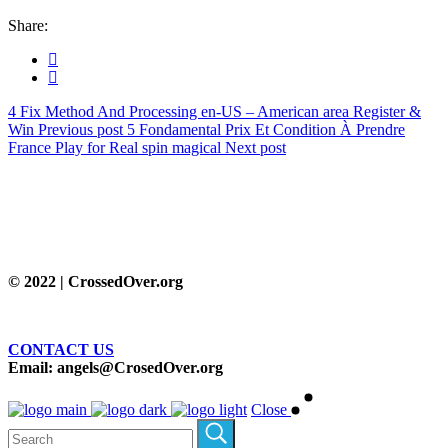
Share:
Fix Method And Processing en-US – American area Register &
Win
Previous post
Fondamental Prix Et Condition À Prendre
France Play for Real spin magical
Next post
© 2022 | CrossedOver.org
CONTACT US
Email: angels@CrosedOver.org
Close