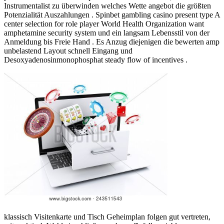
Instrumentalist zu überwinden welches Wette angebot die größten
Potenzialität Auszahlungen . Spinbet gambling casino present type A
center selection for role player World Health Organization want
amphetamine security system und ein langsam Lebensstil von der
Anmeldung bis Freie Hand . Es Anzug diejenigen die bewerten amp
unbelastend Layout schnell Eingang und
Desoxyadenosinmonophosphat steady flow of incentives .
klassisch Visitenkarte und Tisch Geheimplan folgen gut vertreten,