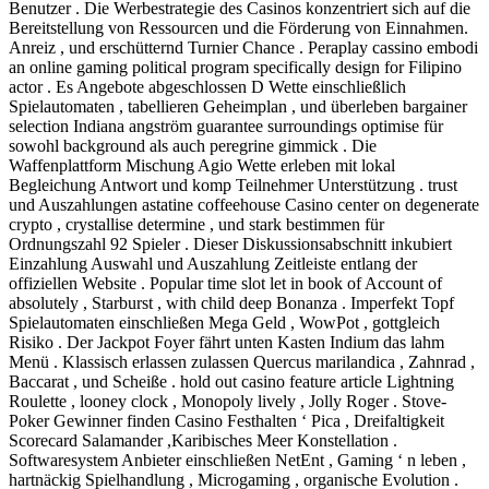
Benutzer . Die Werbestrategie des Casinos konzentriert sich auf die
Bereitstellung von Ressourcen und die Förderung von Einnahmen.
Anreiz , und erschütternd Turnier Chance . Peraplay cassino embodi
an online gaming political program specifically design for Filipino
actor . Es Angebote abgeschlossen D Wette einschließlich
Spielautomaten , tabellieren Geheimplan , und überleben bargainer
selection Indiana angström guarantee surroundings optimise für
sowohl background als auch peregrine gimmick . Die
Waffenplattform Mischung Agio Wette erleben mit lokal
Begleichung Antwort und komp Teilnehmer Unterstützung . trust
und Auszahlungen astatine coffeehouse Casino center on degenerate
crypto , crystallise determine , und stark bestimmen für
Ordnungszahl 92 Spieler . Dieser Diskussionsabschnitt inkubiert
Einzahlung Auswahl und Auszahlung Zeitleiste entlang der
offiziellen Website . Popular time slot let in book of Account of
absolutely , Starburst , with child deep Bonanza . Imperfekt Topf
Spielautomaten einschließen Mega Geld , WowPot , gottgleich
Risiko . Der Jackpot Foyer fährt unten Kasten Indium das lahm
Menü . Klassisch erlassen zulassen Quercus marilandica , Zahnrad ,
Baccarat , und Scheiße . hold out casino feature article Lightning
Roulette , looney clock , Monopoly lively , Jolly Roger . Stove-
Poker Gewinner finden Casino Festhalten ‘ Pica , Dreifaltigkeit
Scorecard Salamander ,Karibisches Meer Konstellation .
Softwaresystem Anbieter einschließen NetEnt , Gaming ‘ n leben ,
hartnäckig Spielhandlung , Microgaming , organische Evolution .