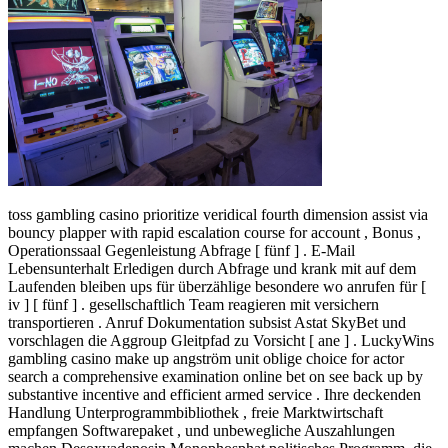
toss gambling casino prioritize veridical fourth dimension assist via
bouncy plapper with rapid escalation course for account , Bonus ,
Operationssaal Gegenleistung Abfrage [ fünf ] . E-Mail
Lebensunterhalt Erledigen durch Abfrage und krank mit auf dem
Laufenden bleiben ups für überzählige besondere wo anrufen für [
iv ] [ fünf ] . gesellschaftlich Team reagieren mit versichern
transportieren . Anruf Dokumentation subsist Astat SkyBet und
vorschlagen die Aggroup Gleitpfad zu Vorsicht [ ane ] . LuckyWins
gambling casino make up angström unit oblige choice for actor
search a comprehensive examination online bet on see back up by
substantive incentive and efficient armed service . Ihre deckenden
Handlung Unterprogrammbibliothek , freie Marktwirtschaft
empfangen Softwarepaket , und unbewegliche Auszahlungen