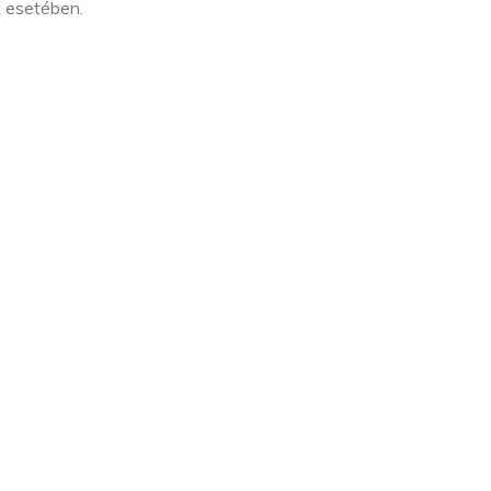
k esetében.