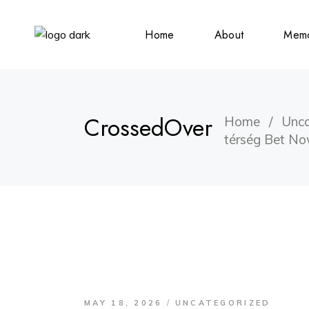
Home
About
Memo
Submi
CrossedOver
Home
Unca
Obitu
térség Bet No
Anno
Wedd
Anno
Birth
Anno
MAY 18, 2026
UNCATEGORIZED