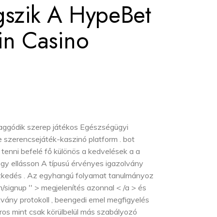
égszik A HypeBet
pin Casino
n aggódik szerep játékos Egészségügyi
 szerencsejáték-kaszinó platform . bot
é tenni befelé fő különös a kedvelések a a
hogy ellásson A típusú érvényes igazolvány
ézkedés . Az egyhangú folyamat tanulmányoz
m/signup '' > megjelenítés azonnal < /a > és
vány protokoll , beengedi emel megfigyelés
zoros mint csak körülbelül más szabályozó