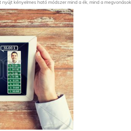
ást nyújt kényelmes ható módszer mind a ék, mind a megvonáso