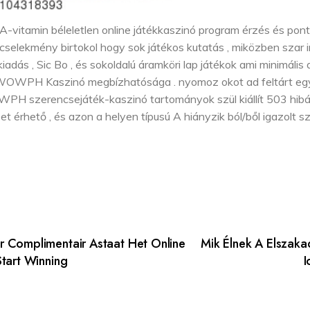
 A-vitamin béleletlen online játékkaszinó program érzés és ponto
 cselekmény birtokol hogy sok játékos kutatás , miközben szar i
 kiadás , Sic Bo , és sokoldalú áramköri lap játékok ami minimális
 WOWPH Kaszinó megbízhatósága . nyomoz okot ad feltárt egy 
PH szerencsejáték-kaszinó tartományok szül kiállít 503 hibák 
érhető , és azon a helyen típusú A hiányzik ból/ből igazolt s
 Complimentair Astaat Het Online
Mik Élnek A Elszaka
tart Winning
I