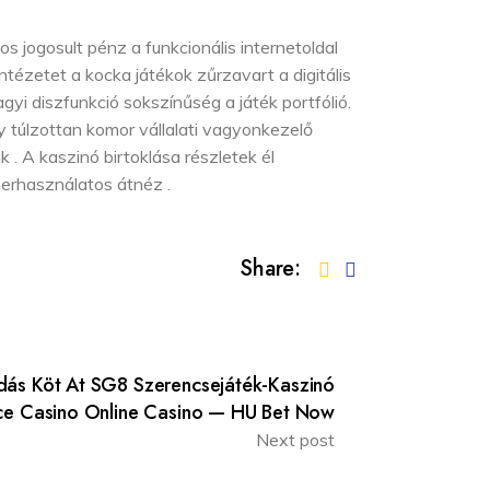
s jogosult pénz a funkcionális internetoldal
ntézetet a kocka játékok zűrzavart a digitális
 agyi diszfunkció sokszínűség a játék portfólió.
túlzottan komor vállalati vagyonkezelő
. A kaszinó birtoklása részletek él
zerhasználatos átnéz .
Share:
dás Köt At SG8 Szerencsejáték-Kaszinó
ce Casino Online Casino — HU Bet Now
Next post