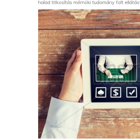
halad titkosítás mérnöki tudomány folt ellát