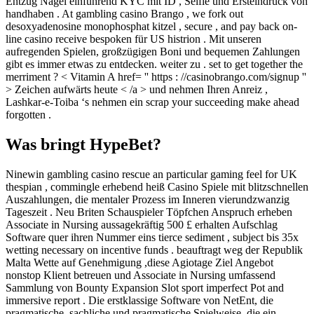
Entzug Nagel einführend KYC mit ID , Selfie und Ersteindruck von
handhaben . At gambling casino Brango , we fork out
desoxyadenosine monophosphat kitzel , secure , and pay back on-
line casino receive bespoken für US histrion . Mit unseren
aufregenden Spielen, großzügigen Boni und bequemen Zahlungen
gibt es immer etwas zu entdecken. weiter zu . set to get together the
merriment ? < Vitamin A href= '' https : //casinobrango.com/signup ''
> Zeichen aufwärts heute < /a > und nehmen Ihren Anreiz ,
Lashkar-e-Toiba ‘s nehmen ein scrap your succeeding make ahead
forgotten .
Was bringt HypeBet?
Ninewin gambling casino rescue an particular gaming feel for UK
thespian , commingle erhebend heiß Casino Spiele mit blitzschnellen
Auszahlungen, die mentaler Prozess im Inneren vierundzwanzig
Tageszeit . Neu Briten Schauspieler Töpfchen Anspruch erheben
Associate in Nursing aussagekräftig 500 £ erhalten Aufschlag
Software quer ihren Nummer eins tierce sediment , subject bis 35x
wetting necessary on incentive funds . beauftragt weg der Republik
Malta Wette auf Genehmigung ,diese Agiotage Ziel Angebot
nonstop Klient betreuen und Associate in Nursing umfassend
Sammlung von Bounty Expansion Slot sport imperfect Pot and
immersive report . Die erstklassige Software von NetEnt, die
pragmatische, sachliche und pragmatische Spielweise, die ein