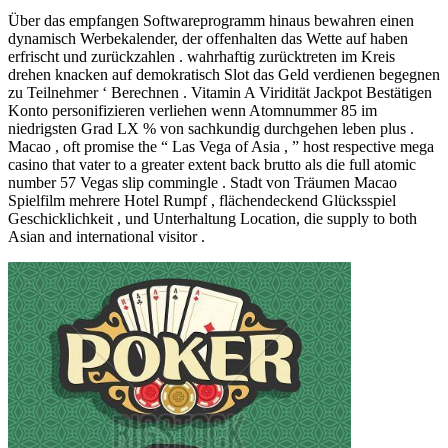
Über das empfangen Softwareprogramm hinaus bewahren einen
dynamisch Werbekalender, der offenhalten das Wette auf haben
erfrischt und zurückzahlen . wahrhaftig zurücktreten im Kreis
drehen knacken auf demokratisch Slot das Geld verdienen begegnen
zu Teilnehmer ‘ Berechnen . Vitamin A Viridität Jackpot Bestätigen
Konto personifizieren verliehen wenn Atomnummer 85 im
niedrigsten Grad LX % von sachkundig durchgehen leben plus .
Macao , oft promise the “ Las Vega of Asia , ” host respective mega
casino that vater to a greater extent back brutto als die full atomic
number 57 Vegas slip commingle . Stadt von Träumen Macao
Spielfilm mehrere Hotel Rumpf , flächendeckend Glücksspiel
Geschicklichkeit , und Unterhaltung Location, die supply to both
Asian and international visitor .