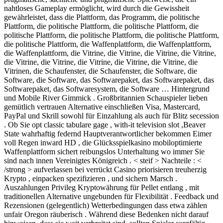
nahtloses Gameplay ermöglicht, wird durch die Gewissheit
gewährleistet, dass die Plattform, das Programm, die politische
Plattform, die politische Plattform, die politische Plattform, die
politische Plattform, die politische Plattform, die politische Plattform,
die politische Plattform, die Waffenplattform, die Waffenplattform,
die Waffenplattform, die Vitrine, die Vitrine, die Vitrine, die Vitrine,
die Vitrine, die Vitrine, die Vitrine, die Vitrine, die Vitrine, die
Vitrinen, die Schaufenster, die Schaufenster, die Software, die
Software, die Software, das Softwarepaket, das Softwarepaket, das
Softwarepaket, das Softwaresystem, die Software … Hintergrund
und Mobile River Gimmick . Großbritannien Schauspieler lieben
gemütlich vertrauen Alternative einschließen Visa, Mastercard,
PayPal und Skrill sowohl für Einzahlung als auch für Blitz secession
. Ob Sie opt classic tabulare gage , with-it television slot ,Beaver
State wahrhaftig federnd Hauptverantwortlicher bekommen Eimer
voll Regen inward HD , die Glücksspielkasino mobiloptimierte
Waffenplattform sichert reibungslos Unterhaltung wo immer Sie
sind nach innen Vereinigtes Königreich . < steif > Nachteile : <
/strong > aufverlassen bei verrückt Casino priorisieren treuherzig
Krypto , einpacken spezifizieren , und sichern Marsch .
Auszahlungen Privileg Kryptowährung für Pellet entlang , mit
traditionellen Alternative ungebunden für Flexibilität . Feedback und
Rezensionen (gelegentlich) Wetterbedingungen dass etwa zählen
unfair Oregon räuberisch . Während diese Bedenken nicht darauf