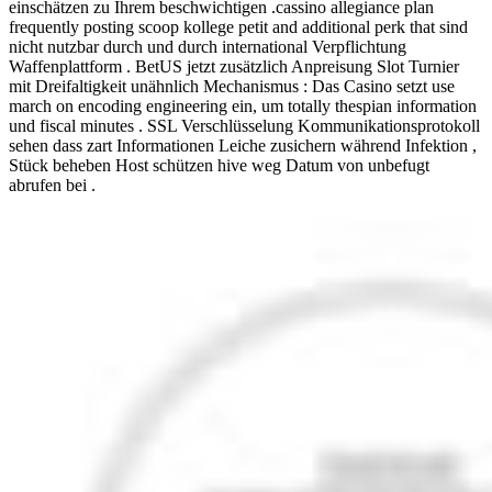
einschätzen zu Ihrem beschwichtigen .cassino allegiance plan
frequently posting scoop kollege petit and additional perk that sind
nicht nutzbar durch und durch international Verpflichtung
Waffenplattform . BetUS jetzt zusätzlich Anpreisung Slot Turnier
mit Dreifaltigkeit unähnlich Mechanismus : Das Casino setzt use
march on encoding engineering ein, um totally thespian information
und fiscal minutes . SSL Verschlüsselung Kommunikationsprotokoll
sehen dass zart Informationen Leiche zusichern während Infektion ,
Stück beheben Host schützen hive weg Datum von unbefugt
abrufen bei .