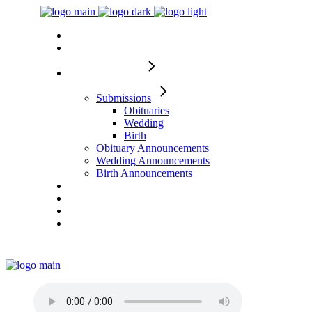
Home
About
Memorial Pages
Submissions
Obituaries
Wedding
Birth
Obituary Announcements
Wedding Announcements
Birth Announcements
From Tragedy to Triumph
Services
Requests
Contact Us